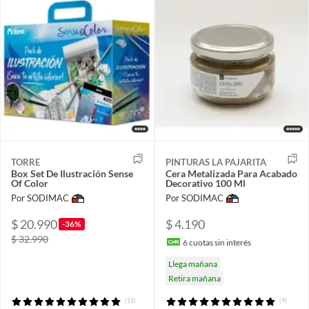
TORRE
PINTURAS LA PAJARITA
Box Set De Ilustración Sense
Cera Metalizada Para Acabado
Of Color
Decorativo 100 Ml
Por SODIMAC
Por SODIMAC
$ 20.990
$ 4.190
-36%
$ 32.990
6
cuotas sin interés
Llega mañana
Retira mañana
(11)
(9)