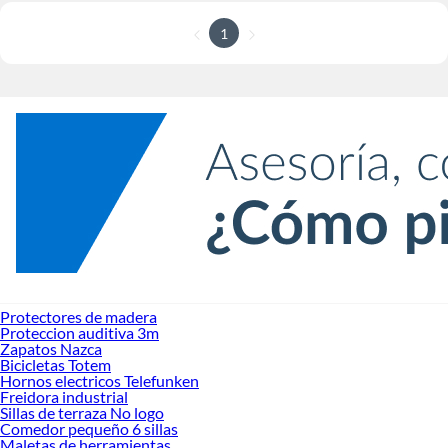
1
Protectores de madera
Proteccion auditiva 3m
Zapatos Nazca
Bicicletas Totem
Hornos electricos Telefunken
Freidora industrial
Sillas de terraza No logo
Comedor pequeño 6 sillas
Maletas de herramientas