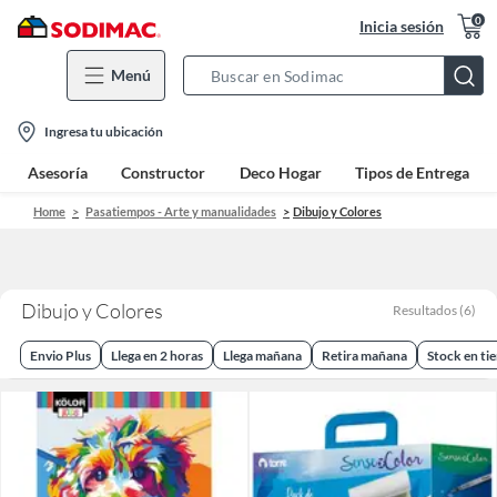
0
Inicia sesión
Menú
Search
Bar
location-
Ingresa tu ubicación
icon
Asesoría
Constructor
Deco Hogar
Tipos de Entrega
Home
Pasatiempos - Arte y manualidades
Dibujo y Colores
Dibujo y Colores
Resultados
(
6
)
Envio Plus
Llega en 2 horas
Llega mañana
Retira mañana
Stock en ti