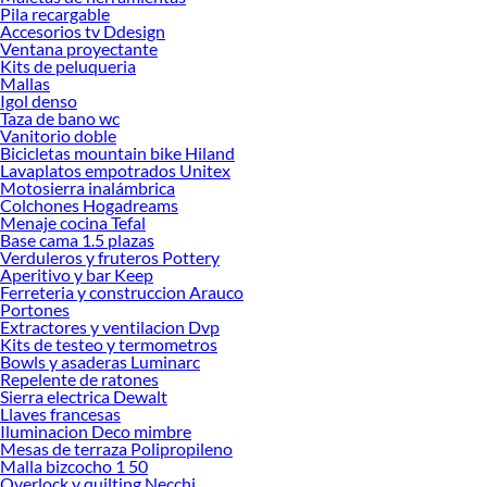
Pila recargable
Accesorios tv Ddesign
Ventana proyectante
Kits de peluqueria
Mallas
Igol denso
Taza de bano wc
Vanitorio doble
Bicicletas mountain bike Hiland
Lavaplatos empotrados Unitex
Motosierra inalámbrica
Colchones Hogadreams
Menaje cocina Tefal
Base cama 1.5 plazas
Verduleros y fruteros Pottery
Aperitivo y bar Keep
Ferreteria y construccion Arauco
Portones
Extractores y ventilacion Dvp
Kits de testeo y termometros
Bowls y asaderas Luminarc
Repelente de ratones
Sierra electrica Dewalt
Llaves francesas
Iluminacion Deco mimbre
Mesas de terraza Polipropileno
Malla bizcocho 1 50
Overlock y quilting Necchi