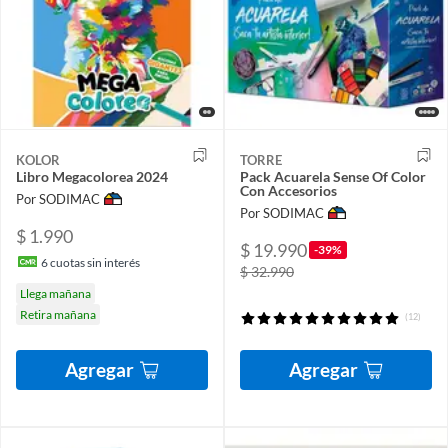
KOLOR
TORRE
Libro Megacolorea 2024
Pack Acuarela Sense Of Color
Con Accesorios
Por SODIMAC
Por SODIMAC
$ 1.990
$ 19.990
-39%
6
cuotas sin interés
$ 32.990
Llega mañana
Retira mañana
(12)
Agregar
Agregar