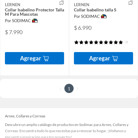
LERNEN
LERNEN
Collar Isabelino Protector Talla
Collar Isabelino talla S
M Para Mascotas
Por SODIMAC
Por SODIMAC
$ 6.990
$ 7.990
(3)
Agregar
Agregar
1
Arnes, Collares y Correas
Descubre un amplio catálogo de productos en Sodimac para Arnes, Collares y
Correas. Encuentra todo lo que necesitas para renovar tu hogar. ¡Visítanos y
encuentra inspiración para tus proyectos!