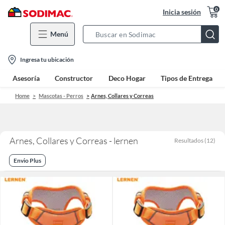
0
Inicia sesión
Menú
Search
Bar
location-
Ingresa tu ubicación
icon
Asesoría
Constructor
Deco Hogar
Tipos de Entrega
Home
Mascotas - Perros
Arnes, Collares y Correas
Arnes, Collares y Correas - lernen
Resultados
(
12
)
Envio Plus