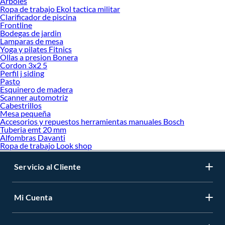
Arboles
Ropa de trabajo Ekol tactica militar
Clarificador de piscina
Frontline
Bodegas de jardin
Lamparas de mesa
Yoga y pilates Fitnics
Ollas a presion Bonera
Cordon 3x2 5
Perfil j siding
Pasto
Esquinero de madera
Scanner automotriz
Cabestrillos
Mesa pequeña
Accesorios y repuestos herramientas manuales Bosch
Tuberia emt 20 mm
Alfombras Davanti
Ropa de trabajo Look shop
Servicio al Cliente
Mi Cuenta