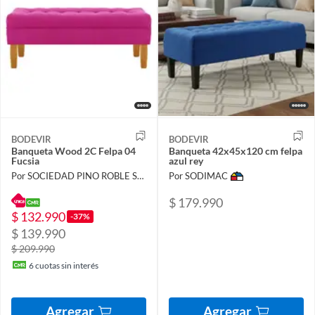
BODEVIR
BODEVIR
Banqueta Wood 2C Felpa 04
Banqueta 42x45x120 cm felpa
Fucsia
azul rey
Por SOCIEDAD PINO ROBLE SPA
Por SODIMAC
$ 179.990
$ 132.990
-37%
$ 139.990
$ 209.990
6
cuotas sin interés
Agregar
Agregar