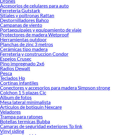
Drones
tus ideas realidad. ¡Visítanos y encuentra todo lo que tenemos para ofrecerte en
Accesorios de celulares para auto
Banquetas!
Ferreteria Gutstark
Sitiales y poltronas Rattan
Explora la variedad de productos de Banquetas en Sodimac
Destornilladores Bahco
Campanas de viento
Herramientas, materiales y accesorios de calidad para tus proyectos y
Portaequipajes y equipamiento de viaje
renovación de espacios. ¡Visítanos y descubre todo lo que tenemos para
Protectores de madera Wetproof
ofrecerte!
Herramientas outdoor
Planchas de zinc 3 metros
Encuentra una amplia variedad de productos de Banquetas en Sodimac.
Cerámicas tipo madera
Encuentra todo lo necesario para tus proyectos de renovación y decoración.
Ferreteria y construccion Condor
¡Visítanos y haz tus ideas realidad!
Espejos Crusec
Pino impregnado 2x6
Radios Dewalt
Pesca
Teclados Hp
Cortinas infantiles
Conectores y accesorios para madera Simpson strong
Colchon 1 5 plazas Cic
Album de fotos
Mesa lateral minimalista
Articulos de botiquin Nexcare
Veladores
Trampa para ratones
Botellas termicas Bubba
Camaras de seguridad exteriores Tp link
Vinyl siding