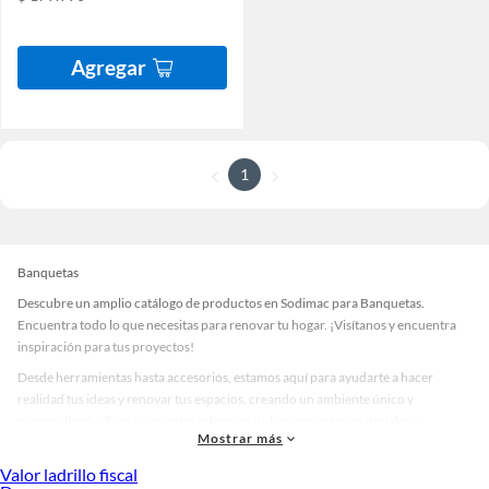
Agregar
1
Banquetas
Descubre un amplio catálogo de productos en Sodimac para Banquetas.
Encuentra todo lo que necesitas para renovar tu hogar. ¡Visítanos y encuentra
inspiración para tus proyectos!
Desde herramientas hasta accesorios, estamos aquí para ayudarte a hacer
realidad tus ideas y renovar tus espacios, creando un ambiente único y
personalizado. Explora nuestra selección de herramientas, materiales y
Mostrar más
accesorios de calidad que te ayudarán a crear un espacio más tú.
Valor ladrillo fiscal
Desde remodelaciones hasta proyectos de decoración, estamos aquí para hacer