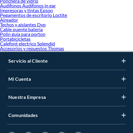
Ponchera de vidrio
Audifonos Audífonos in ear
Impresoras y tintas Epson
Pegamentos de escritorio Loctite
Aireador
Techos y aislantes Dvp
Cable puente bateria
Polin guia para porton
Portabicicletas
Calefont electrico Splendid
Accesorios y repuestos Thomas
Servicio al Cliente
Mi Cuenta
Nuestra Empresa
Comunidades