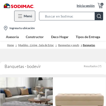
0
Inicia sesión
Menú
Search
Bar
location-
Ingresa tu ubicación
icon
Asesoría
Constructor
Deco Hogar
Tipos de Entrega
Home
Muebles - Living - Sala de Estar
Banquetas y poufs
Banquetas
Banquetas - bodevir
Resultados
(
7
)