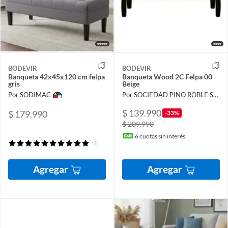
BODEVIR
BODEVIR
Banqueta 42x45x120 cm felpa
Banqueta Wood 2C Felpa 00
gris
Beige
Por SODIMAC
Por SOCIEDAD PINO ROBLE SPA
$ 139.990
$ 179.990
-33%
$ 209.990
6
cuotas sin interés
(1)
Agregar
Agregar