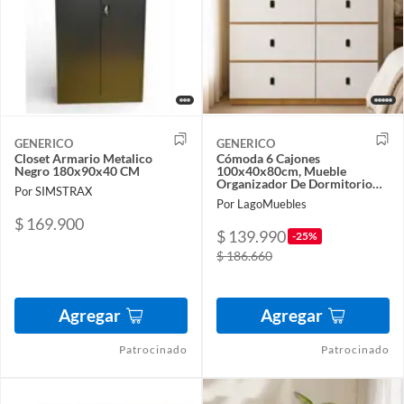
GENERICO
GENERICO
Closet Armario Metalico
Cómoda 6 Cajones
Negro 180x90x40 CM
100x40x80cm, Mueble
Organizador De Dormitorio
Por SIMSTRAX
Moderno Con Diseño
Por LagoMuebles
Asimétrico, Estilo Nórdico De
$ 169.900
Madera
$ 139.990
-25%
$ 186.660
Agregar
Agregar
Patrocinado
Patrocinado