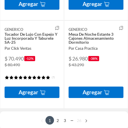
Agregar
Agregar
GENERICO
GENERICO
Tocador De Lujo Con Espejo Y
Mesa De Noche Estante 3
Luz Incorporada Y Taburete
Cajones Almacenamiento
SA-25
Dormitorio
Por Click Ventas
Por Casa Practica
$ 70.490
$ 26.980
-12%
-38%
$ 80.490
$ 43.290
(7)
Agregar
Agregar
...
1
2
3
26