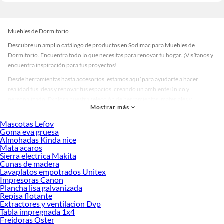
Muebles de Dormitorio
Descubre un amplio catálogo de productos en Sodimac para Muebles de
Dormitorio. Encuentra todo lo que necesitas para renovar tu hogar. ¡Visítanos y
encuentra inspiración para tus proyectos!
Desde herramientas hasta accesorios, estamos aquí para ayudarte a hacer
realidad tus ideas y renovar tus espacios, creando un ambiente único y
personalizado. Explora nuestra selección de herramientas, materiales y
Mostrar más
accesorios de calidad que te ayudarán a crear un espacio más tú.
Mascotas Lefov
Desde remodelaciones hasta proyectos de decoración, estamos aquí para hacer
Goma eva gruesa
tus ideas realidad. ¡Visítanos y encuentra todo lo que tenemos para ofrecerte en
Almohadas Kinda nice
Muebles de Dormitorio!
Mata acaros
Sierra electrica Makita
Explora la variedad de productos de Muebles de Dormitorio en Sodimac
Cunas de madera
Lavaplatos empotrados Unitex
Herramientas, materiales y accesorios de calidad para tus proyectos y
Impresoras Canon
renovación de espacios. ¡Visítanos y descubre todo lo que tenemos para
Plancha lisa galvanizada
ofrecerte!
Repisa flotante
Extractores y ventilacion Dvp
Encuentra una amplia variedad de productos de Muebles de Dormitorio en
Tabla impregnada 1x4
Sodimac. Encuentra todo lo necesario para tus proyectos de renovación y
Freidoras Oster