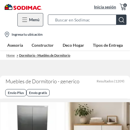
0
Inicia sesión
Menú
Search
Bar
location-
Ingresa tu ubicación
icon
Asesoría
Constructor
Deco Hogar
Tipos de Entrega
Home
Dormitorio - Muebles de Dormitorio
Muebles de Dormitorio - generico
Resultados
(
1209
)
Envio Plus
Envío gratis