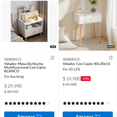
GENERICO
GENERICO
Velador Mesa De Noche
Velador Con Cajón 40x30x55
Multifuncional Con Cajón
Por IZI LIFE
BLANCO
Por feacheng
$ 19.900
-23%
$ 25.900
$ 29.990
$ 30.990
(4)
(11)
Agregar
Agregar