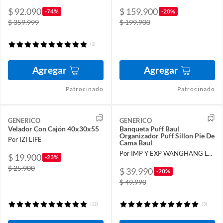
$ 92.090
$ 159.900
-74%
-20%
$ 359.999
$ 199.900
(1)
Agregar
Agregar
Patrocinado
Patrocinado
GENERICO
GENERICO
Velador Con Cajón 40x30x55
Banqueta Puff Baul
Organizador Puff Sillon Pie De
Por IZI LIFE
Cama Baul
Por IMP Y EXP WANGHANG LTDA
$ 19.900
-23%
$ 25.900
$ 39.990
-20%
$ 49.990
(12)
(3)