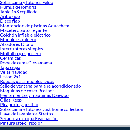
decoración. ¡Visítanos y haz tus ideas realidad!
Sofas cama y futones Felpa
Humus de lombriz
Tabla 1x8 cepillada
Antioxido
Disco flap
Mantencion de piscinas Aquachem
Macetero autorregante
Colchón inflable eléctrico
Mueble esquinero
Alzadores Diono
Interruptores simples
Molinillo y especiero
Ceramicas
Ropa de cama Clevamama
Tapa ciega
Velas navidad
Liston 2x1
Ruedas para muebles Dicas
Sello de ventana para aire acondicionado
Maquinas de coser Brother
Herramientas y maquinas Daewoo
Ollas Keep
Picaporte y pestillo
Sofas cama y futones Just home collection
Llave de lavaplatos Stretto
Secadora de ropa Evacuación
Pintura latex Tricolor