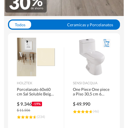
Todos
Ceramicas y Porcelanatos
Calefont y Termos
Pisos Vinilicos
WC y Sanitarios
Pisos Flotantes y Laminados
Pinturas
Duchas y Mamparas
HOLZTEK
SENSI DACQUA
Porcelanato 60x60
One Piece One piece
cm Sal Soluble Beige
a Piso 30,5 cm 6
1.44 m2
Litros Riva Blanco
$
9.346
$
49.990
-19%
$
11.506
(
46
)
(
234
)