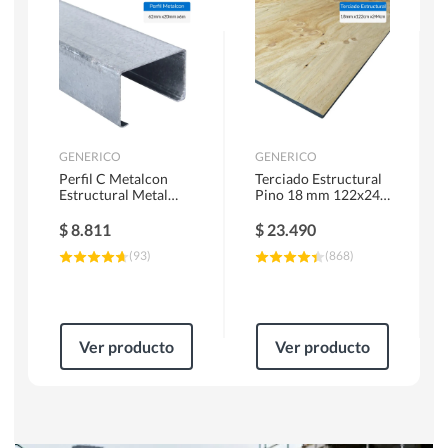
Herramientas Manuales
Sierras Circulares
GENERICO
GENERICO
Perfil C Metalcon
Terciado Estructural
Estructural Metal
Pino 18 mm 122x244
62x20x0.85 mm 6 m
cm
$
8.811
$
23.490
(
93
)
(
868
)
Ver producto
Ver producto