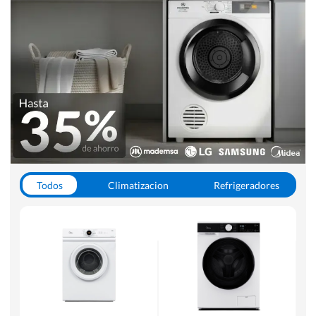
Todos
Climatizacion
Refrigeradores
Lavado y Secado
Cocinas
Aspiradoras
Hornos y Microondas
Otros