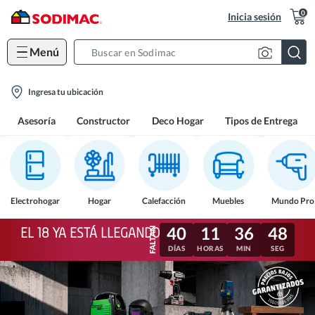
0
Inicia sesión
Menú
Search
Bar
location-
Ingresa tu ubicación
icon
Asesoría
Constructor
Deco Hogar
Tipos de Entrega
Electrohogar
Hogar
Calefacción
Muebles
Mundo Pro
40
11
36
45
EL 18 YA ESTÁ LLEGANDO
DÍAS
HORAS
MIN
SEG