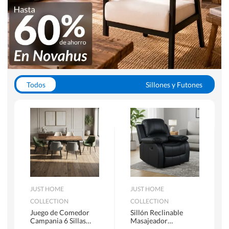
Todos
Sillones y Futones
Juegos de Comedor
Lamparas
Closets
Escritorios y Sillas PC
Racks y Muebles TV
Alfombras
JUST HOME
JUST HOME
COLLECTION
COLLECTION
Juego de Comedor
Sillón Reclinable
Campania 6 Sillas
Masajeador
Mesa Rectangular
Calentador 1 cuerpo