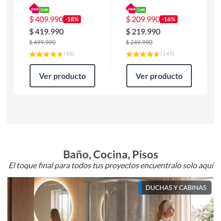
180 x 90 x 76 cm
Atlanta 91x101x94
Café
cm Negro
$
409.990
$
209.990
-18%
-16%
$
419.990
$
219.990
$
499.990
$
249.990
(
46
)
(
149
)
Ver producto
Ver producto
Baño, Cocina, Pisos
El toque final para todos tus proyectos encuentralo solo aquí