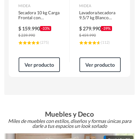
MIDEA
MIDEA
Secadora 10 kg Carga
Lavadora/secadora
Frontal con
9.5/7 kg Blanco
Evacuación Blanco
MLSF-095B/W
MD100A100/W2
$
159.990
$
279.990
-33%
-39%
$
239.990
$
459.990
(
275
)
(
112
)
Ver producto
Ver producto
Muebles y Deco
Miles de muebles con estilos, diseños y formas únicas para
darle a tus espacios un look soñado