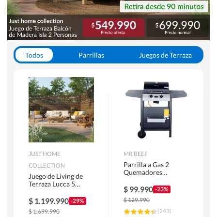
Todos
Parrillas
Juegos de Terraza
Toldos
JUST HOME
MR BEEF
Parrilla a Gas 2
COLLECTION
Quemadores
Juego de Living de
Bandejas Laterales
Terraza Lucca 5
$
99.990
-23%
Personas Natural
$
1.199.990
$
129.990
-29%
(
243
)
$
1.699.990