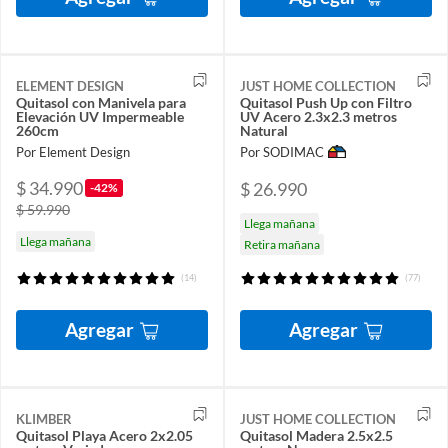
ELEMENT DESIGN
JUST HOME COLLECTION
Quitasol con Manivela para
Quitasol Push Up con Filtro
Elevación UV Impermeable
UV Acero 2.3x2.3 metros
260cm
Natural
Por Element Design
Por SODIMAC
$ 34.990
$ 26.990
-42%
$ 59.990
Llega mañana
Llega mañana
Retira mañana
(14)
(77)
Agregar
Agregar
KLIMBER
JUST HOME COLLECTION
Quitasol Playa Acero 2x2.05
Quitasol Madera 2.5x2.5