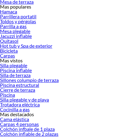
Mesa de terraza
Encuentra una amplia variedad de productos de Quitasoles y bases en Sodimac.
Mas populares
Encuentra todo lo necesario para tus proyectos de renovación y decoración.
Hamaca
¡Visítanos y haz tus ideas realidad!
Parrillera portatil
Toldos y pérgolas
Parrilla a gas
Mesa plegable
Jacuzzi inflable
Quitasol
Hot tub y Spa de exterior
Bicicleta
Carpas
Mas vistos
Silla plegable
Piscina inflable
Silla de terraza
Sillones columpio de terraza
Piscina estructural
Cierre de terraza
Piscina
Silla plegable y de playa
Trotadora eléctrica
Cocinilla a gas
Mas destacados
Cama elástica
Carpas 4 personas
Colchón infbale de 1 plaza
Colchón inflable de 2 plazas