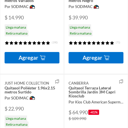
metros Variados
metros Negro
Por SODIMAC
Por SODIMAC
$ 14.990
$ 39.990
Llega mañana
Llega mañana
Retira mañana
Retira mañana
(190)
(71)
Agregar
Agregar
JUST HOME COLLECTION
CANBERRA
Quitasol Poliéster 1.96x2.15
Quitasol Terraza Lateral
metros Surtido
Sombrilla Jardín 3M Capri
Kiosclub
Por SODIMAC
Por Kios Club American Supermarket
$ 22.990
$ 64.990
-41%
$ 109.990
Llega mañana
Retira mañana