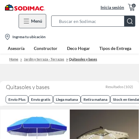
0
Inicia sesión
Menú
Search
Bar
location-
Ingresa tu ubicación
icon
Asesoría
Constructor
Deco Hogar
Tipos de Entrega
Home
Jardín y terraza - Terrazas
Quitasoles y bases
Quitasoles y bases
Resultados
(
102
)
Envio Plus
Envío gratis
Llega mañana
Retira mañana
Stock en tienda