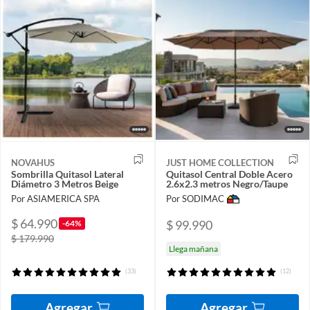
NOVAHUS
JUST HOME COLLECTION
Sombrilla Quitasol Lateral
Quitasol Central Doble Acero
Diámetro 3 Metros Beige
2.6x2.3 metros Negro/Taupe
Por ASIAMERICA SPA
Por SODIMAC
$ 64.990
$ 99.990
-64%
$ 179.990
Llega mañana
(33)
(12)
Agregar
Agregar