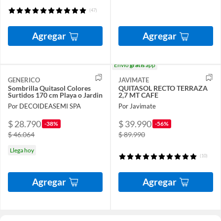
(47)
Agregar
Agregar
Envío
gratis
app
GENERICO
JAVIMATE
Sombrilla Quitasol Colores
QUITASOL RECTO TERRAZA
Surtidos 170 cm Playa o Jardin
2,7 MT CAFE
Por DECOIDEASEMI SPA
Por Javimate
$ 28.790
$ 39.990
-38%
-56%
$ 46.064
$ 89.990
Llega hoy
(10)
Agregar
Agregar