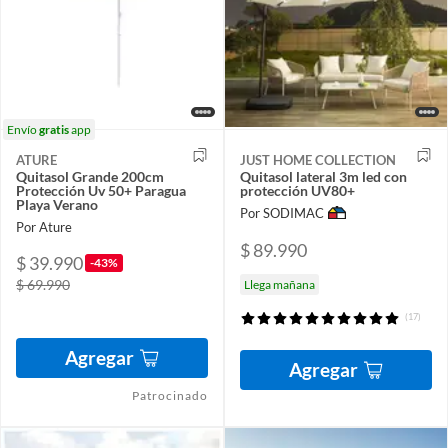
Envío
gratis
app
ATURE
JUST HOME COLLECTION
Quitasol Grande 200cm
Quitasol lateral 3m led con
Protección Uv 50+ Paragua
protección UV80+
Playa Verano
Por SODIMAC
Por Ature
$ 89.990
$ 39.990
-43%
$ 69.990
Llega mañana
(17)
Agregar
Agregar
Patrocinado