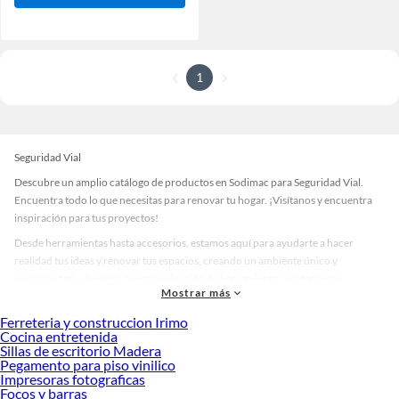
1
Seguridad Vial
Descubre un amplio catálogo de productos en Sodimac para Seguridad Vial.
Encuentra todo lo que necesitas para renovar tu hogar. ¡Visítanos y encuentra
inspiración para tus proyectos!
Desde herramientas hasta accesorios, estamos aquí para ayudarte a hacer
realidad tus ideas y renovar tus espacios, creando un ambiente único y
personalizado. Explora nuestra selección de herramientas, materiales y
Mostrar más
accesorios de calidad que te ayudarán a crear un espacio más tú.
Ferreteria y construccion Irimo
Desde remodelaciones hasta proyectos de decoración, estamos aquí para hacer
Cocina entretenida
tus ideas realidad. ¡Visítanos y encuentra todo lo que tenemos para ofrecerte en
Sillas de escritorio Madera
Seguridad Vial!
Pegamento para piso vinilico
Impresoras fotograficas
Explora la variedad de productos de Seguridad Vial en Sodimac
Focos y barras