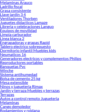
Melaminas Arauco
Herramientas, materiales y accesorios de calidad para tus proyectos y
Ladrillo fiscal
renovación de espacios. ¡Visítanos y descubre todo lo que tenemos para
Grasa consistente
ofrecerte!
Llave jardin 3 4
Ventiladores Thorben
Encuentra una amplia variedad de productos de Seguridad Vial en Sodimac.
Juguetes didacticos Lamaze
Encuentra todo lo necesario para tus proyectos de renovación y decoración.
Libreria y celebraciones Languo
¡Visítanos y haz tus ideas realidad!
Equipos de movilidad
Limpia carburador
Linea blanca 2
Engrapadoras y grapas Rapid
Tablero electrico sobrepuesto
Dormitorio infantil Muebles kids
Neumaticos 16
Generadores electricos y complementos Philips
Reproductores portables
Banquetas Pvc
Winche
Sistema antihumedad
Bolsa de cemento 25 kg
Mesa extensible
Ninos y jugueteria Rimax
Jardin y terraza Muebles y terrazas
Terrazas
Autos a control remoto Jugueteria
Melaminas
Cango demoledor
Rodamientos y roldana