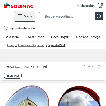
0
Inicia sesión
Menú
Search
Bar
location-
Ingresa tu ubicación
icon
Asesoría
Constructor
Deco Hogar
Tipos de Entrega
Home
Ferretería - Seguridad
Seguridad Vial
Seguridad Vial - prochef
Resultados
(
3
)
Envio Plus