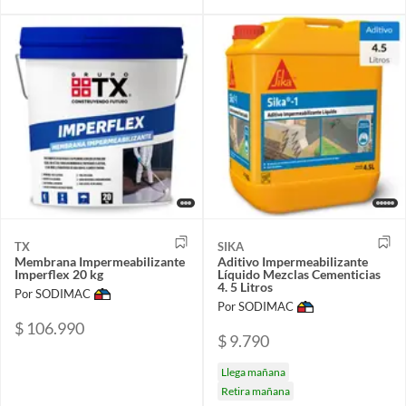
TX
SIKA
Membrana Impermeabilizante
Aditivo Impermeabilizante
Imperflex 20 kg
Líquido Mezclas Cementicias
4. 5 Litros
Por SODIMAC
Por SODIMAC
$ 106.990
$ 9.790
Llega mañana
Retira mañana