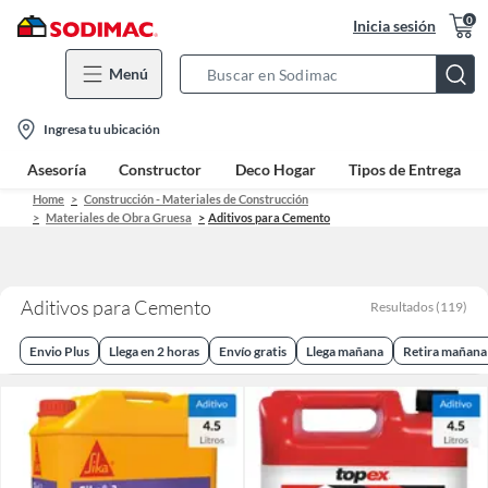
0
Inicia sesión
Menú
Search
Bar
location-
Ingresa tu ubicación
icon
Asesoría
Constructor
Deco Hogar
Tipos de Entrega
Home
Construcción - Materiales de Construcción
Materiales de Obra Gruesa
Aditivos para Cemento
Aditivos para Cemento
Resultados
(
119
)
Envio Plus
Llega en 2 horas
Envío gratis
Llega mañana
Retira mañana