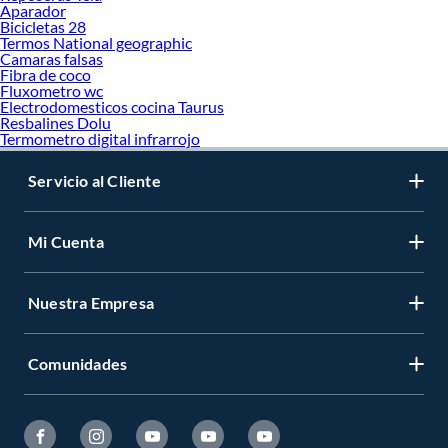
Mortero
Aparador
Bicicletas 28
Termos National geographic
Camaras falsas
Fibra de coco
Fluxometro wc
Electrodomesticos cocina Taurus
Resbalines Dolu
Termometro digital infrarrojo
Servicio al Cliente
Mi Cuenta
Nuestra Empresa
Comunidades