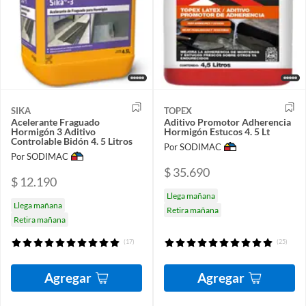
SIKA
TOPEX
Acelerante Fraguado
Aditivo Promotor Adherencia
Hormigón 3 Aditivo
Hormigón Estucos 4. 5 Lt
Controlable Bidón 4. 5 Litros
Por SODIMAC
Por SODIMAC
$ 35.690
$ 12.190
Llega mañana
Llega mañana
Retira mañana
Retira mañana
(17)
(25)
Agregar
Agregar