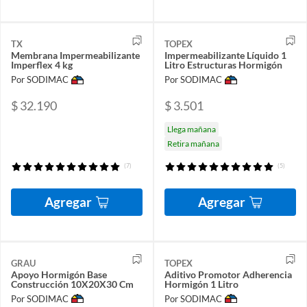
TX
TOPEX
Membrana Impermeabilizante
Impermeabilizante Líquido 1
Imperflex 4 kg
Litro Estructuras Hormigón
Por SODIMAC
Por SODIMAC
$ 32.190
$ 3.501
Llega mañana
Retira mañana
(7)
(5)
Agregar
Agregar
GRAU
TOPEX
Apoyo Hormigón Base
Aditivo Promotor Adherencia
Construcción 10X20X30 Cm
Hormigón 1 Litro
Por SODIMAC
Por SODIMAC