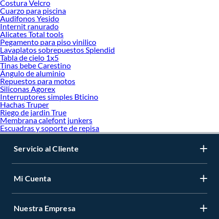
Costura Velcro
Cuarzo para piscina
Audifonos Yesido
Internit ranurado
Alicates Total tools
Pegamento para piso vinilico
Lavaplatos sobrepuestos Splendid
Tabla de cielo 1x5
Tinas bebe Carestino
Ángulo de aluminio
Repuestos para motos
Siliconas Agorex
Interruptores simples Bticino
Hachas Truper
Riego de jardin True
Membrana calefont junkers
Escuadras y soporte de repisa
Servicio al Cliente
Mi Cuenta
Nuestra Empresa