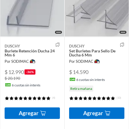
DUSCHY
DUSCHY
Burlete Retención Ducha 24
Set Burletes Para Sello De
Mm 6
Ducha 6 Mm
Por SODIMAC
Por SODIMAC
$ 12.990
$ 14.590
-36%
$ 20.190
6
cuotas sin interés
6
cuotas sin interés
Retira mañana
(4)
(10)
Agregar
Agregar