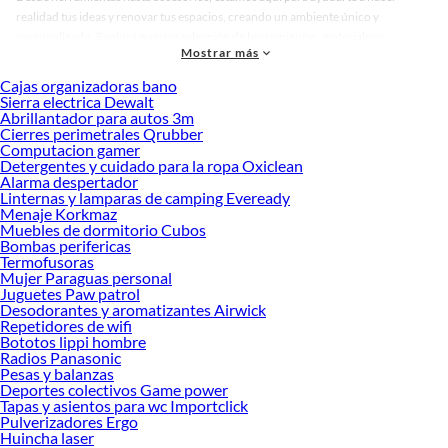
realidad tus ideas y renovar tus espacios, creando un ambiente único y
personalizado. Explora nuestra selección de herramientas, materiales y
Mostrar más
accesorios de calidad que te ayudarán a crear un espacio más tú.
Cajas organizadoras bano
Desde remodelaciones hasta proyectos de decoración, estamos aquí para hacer
Sierra electrica Dewalt
tus ideas realidad. ¡Visítanos y encuentra todo lo que tenemos para ofrecerte en
Abrillantador para autos 3m
Reparación de baño!
Cierres perimetrales Qrubber
Computacion gamer
Explora la variedad de productos de Reparación de baño en Sodimac
Detergentes y cuidado para la ropa Oxiclean
Alarma despertador
Herramientas, materiales y accesorios de calidad para tus proyectos y
Linternas y lamparas de camping Eveready
renovación de espacios. ¡Visítanos y descubre todo lo que tenemos para
Menaje Korkmaz
ofrecerte!
Muebles de dormitorio Cubos
Bombas perifericas
Encuentra una amplia variedad de productos de Reparación de baño en
Termofusoras
Sodimac. Encuentra todo lo necesario para tus proyectos de renovación y
Mujer Paraguas personal
decoración. ¡Visítanos y haz tus ideas realidad!
Juguetes Paw patrol
Desodorantes y aromatizantes Airwick
Repetidores de wifi
Bototos lippi hombre
Radios Panasonic
Pesas y balanzas
Deportes colectivos Game power
Tapas y asientos para wc Importclick
Pulverizadores Ergo
Huincha laser