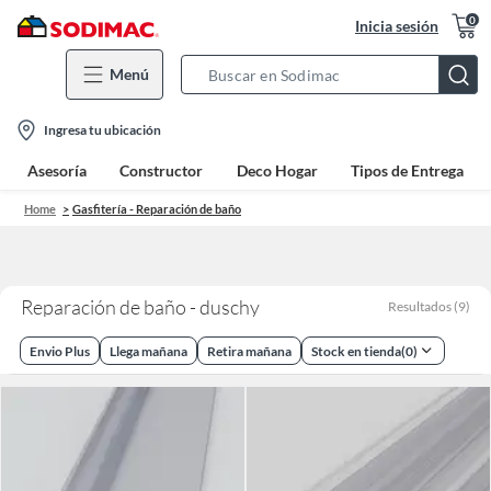
0
Inicia sesión
Menú
Search
Bar
location-
Ingresa tu ubicación
icon
Asesoría
Constructor
Deco Hogar
Tipos de Entrega
Home
Gasfitería - Reparación de baño
Reparación de baño - duschy
Resultados
(
9
)
Envio Plus
Llega mañana
Retira mañana
Stock en tienda
(
0
)