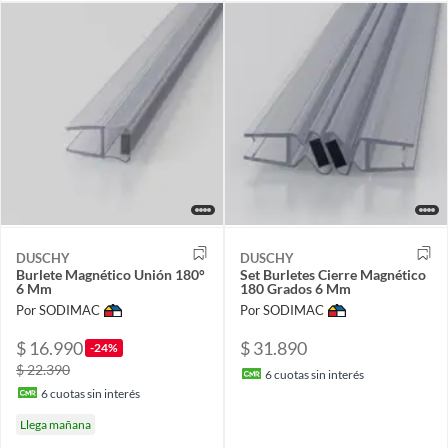
DUSCHY
DUSCHY
Burlete Magnético Unión 180°
Set Burletes Cierre Magnético
6 Mm
180 Grados 6 Mm
Por SODIMAC
Por SODIMAC
$ 16.990
$ 31.890
-24%
$ 22.390
6
cuotas sin interés
6
cuotas sin interés
Llega mañana