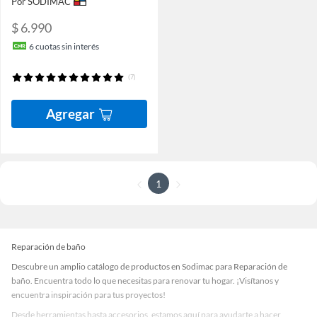
Por SODIMAC
$ 6.990
6
cuotas sin interés
(7)
Agregar
1
Reparación de baño
Descubre un amplio catálogo de productos en Sodimac para Reparación de
baño. Encuentra todo lo que necesitas para renovar tu hogar. ¡Visítanos y
encuentra inspiración para tus proyectos!
Desde herramientas hasta accesorios, estamos aquí para ayudarte a hacer