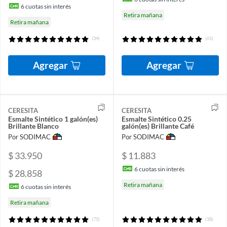
6
cuotas sin interés
Retira mañana
Retira mañana
(34)
(61)
Agregar
Agregar
CERESITA
CERESITA
Esmalte Sintético 1 galón(es)
Esmalte Sintético 0.25
Brillante Blanco
galón(es) Brillante Café
Por SODIMAC
Por SODIMAC
$ 33.950
$ 11.883
6
cuotas sin interés
$ 28.858
Retira mañana
6
cuotas sin interés
Retira mañana
(75)
(38)