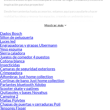
inspiración para tus proyectos!
Desde herramientas hasta accesorios, estamos aquí para ayudarte a hacer
realidad tus ideas y renovar tus espacios, creando un ambiente único y
personalizado. Explora nuestra selección de herramientas, materiales y
Mostrar más
accesorios de calidad que te ayudarán a crear un espacio más tú.
Dados Bosch
Desde remodelaciones hasta proyectos de decoración, estamos aquí para hacer
Sillon de peluqueria
tus ideas realidad. ¡Visítanos y encuentra todo lo que tenemos para ofrecerte en
Luces led
Esmaltes Sintéticos!
Engrapadoras y grapas Ubermann
Yeso espuma
Explora la variedad de productos de Esmaltes Sintéticos en Sodimac
Sierra caladora
Juegos de comedor 4 puestos
Herramientas, materiales y accesorios de calidad para tus proyectos y
Cotona blanca
renovación de espacios. ¡Visítanos y descubre todo lo que tenemos para
Insecticidas
ofrecerte!
Camaras de seguridad exteriores
Crimpeadora
Encuentra una amplia variedad de productos de Esmaltes Sintéticos en Sodimac.
Alfombras Just home collection
Encuentra todo lo necesario para tus proyectos de renovación y decoración.
Cortinas de bano Just home collection
¡Visítanos y haz tus ideas realidad!
Parlantes bluetooth Xdobo
Scooter skate y patines
Quitasoles y bases Novahus
Camping 2
Mallas Polytex
Chapas de puertas y cerraduras Poli
Tensores Fixser