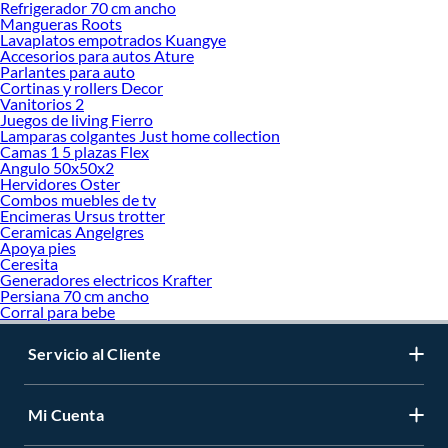
Refrigerador 70 cm ancho
Mangueras Roots
Lavaplatos empotrados Kuangye
Accesorios para autos Ature
Parlantes para auto
Cortinas y rollers Decor
Vanitorios 2
Juegos de living Fierro
Lamparas colgantes Just home collection
Camas 1 5 plazas Flex
Angulo 50x50x2
Hervidores Oster
Combos muebles de tv
Encimeras Ursus trotter
Ceramicas Angelgres
Apoya pies
Ceresita
Generadores electricos Krafter
Persiana 70 cm ancho
Corral para bebe
Servicio al Cliente
Mi Cuenta