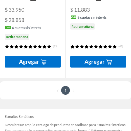
$ 33.950
$ 11.883
6
cuotas sin interés
$ 28.858
Retira mañana
6
cuotas sin interés
Retira mañana
(13)
(43)
Agregar
Agregar
1
Esmaltes Sintéticos
Descubre un amplio catálogo de productos en Sodimac para Esmaltes Sintéticos.
Encuentra todo lo que necesitas para renovar tu hogar. ¡Visítanos y encuentra