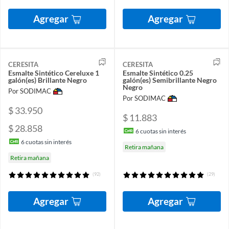
Agregar
Agregar
CERESITA
CERESITA
Esmalte Sintético Cereluxe 1
Esmalte Sintético 0.25
galón(es) Brillante Negro
galón(es) Semibrillante Negro
Negro
Por SODIMAC
Por SODIMAC
$ 33.950
$ 11.883
$ 28.858
6
cuotas sin interés
6
cuotas sin interés
Retira mañana
Retira mañana
(92)
(29)
Agregar
Agregar