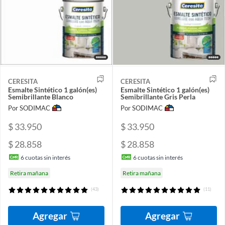
CERESITA
CERESITA
Esmalte Sintético 1 galón(es)
Esmalte Sintético 1 galón(es)
Semibrillante Blanco
Semibrillante Gris Perla
Por SODIMAC
Por SODIMAC
$ 33.950
$ 33.950
$ 28.858
$ 28.858
6
cuotas sin interés
6
cuotas sin interés
Retira mañana
Retira mañana
(43)
(11)
Agregar
Agregar