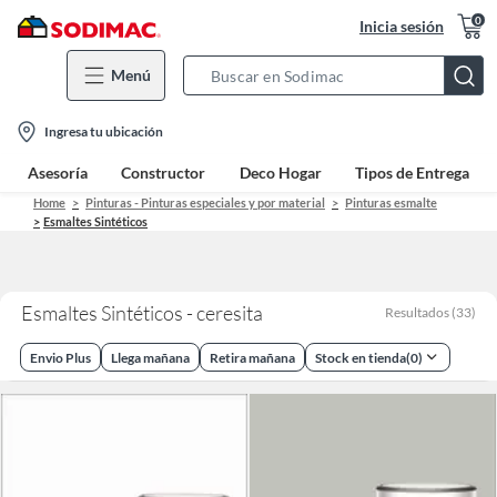
0
Inicia sesión
Menú
Search
Bar
location-
Ingresa tu ubicación
icon
Asesoría
Constructor
Deco Hogar
Tipos de Entrega
Home
Pinturas - Pinturas especiales y por material
Pinturas esmalte
Esmaltes Sintéticos
Esmaltes Sintéticos - ceresita
Resultados
(
33
)
Envio Plus
Llega mañana
Retira mañana
Stock en tienda
(
0
)