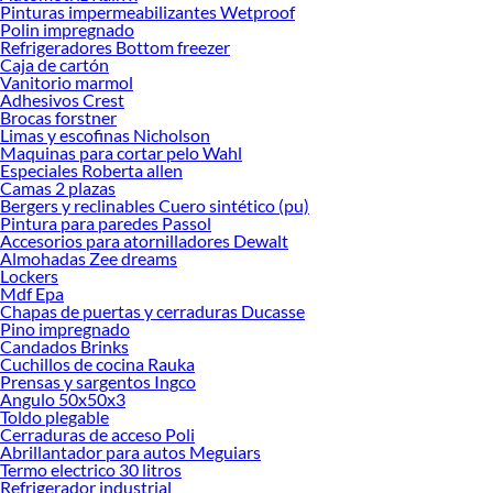
Pinturas impermeabilizantes Wetproof
Herramientas, materiales y accesorios de calidad para tus proyectos y
Polin impregnado
renovación de espacios. ¡Visítanos y descubre todo lo que tenemos para
Refrigeradores Bottom freezer
ofrecerte!
Caja de cartón
Vanitorio marmol
Encuentra una amplia variedad de productos de Motor diesel en Sodimac.
Adhesivos Crest
Encuentra todo lo necesario para tus proyectos de renovación y decoración.
Brocas forstner
¡Visítanos y haz tus ideas realidad!
Limas y escofinas Nicholson
Maquinas para cortar pelo Wahl
Especiales Roberta allen
Camas 2 plazas
Bergers y reclinables Cuero sintético (pu)
Pintura para paredes Passol
Accesorios para atornilladores Dewalt
Almohadas Zee dreams
Lockers
Mdf Epa
Chapas de puertas y cerraduras Ducasse
Pino impregnado
Candados Brinks
Cuchillos de cocina Rauka
Prensas y sargentos Ingco
Angulo 50x50x3
Toldo plegable
Cerraduras de acceso Poli
Abrillantador para autos Meguiars
Termo electrico 30 litros
Refrigerador industrial