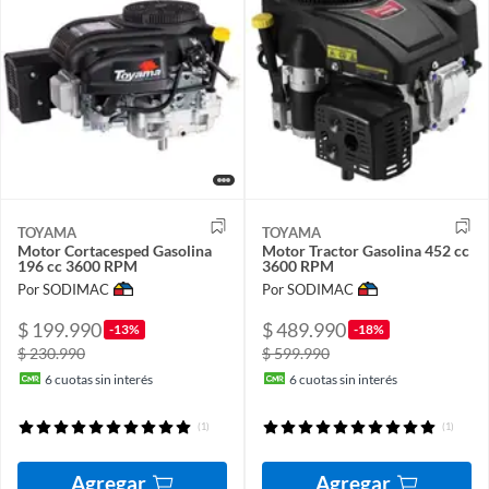
TOYAMA
TOYAMA
Motor Cortacesped Gasolina
Motor Tractor Gasolina 452 cc
196 cc 3600 RPM
3600 RPM
Por SODIMAC
Por SODIMAC
$ 199.990
$ 489.990
-13%
-18%
$ 230.990
$ 599.990
6
cuotas sin interés
6
cuotas sin interés
(1)
(1)
Agregar
Agregar