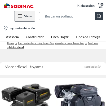
0
Inicia sesión
Menú
Search
Bar
location-
Ingresa tu ubicación
icon
Asesoría
Constructor
Deco Hogar
Tipos de Entrega
Home
Herramientas y máquinas - Maquinarias y complementos
Motores
Motor diesel
Motor diesel - toyama
Resultados
(
9
)