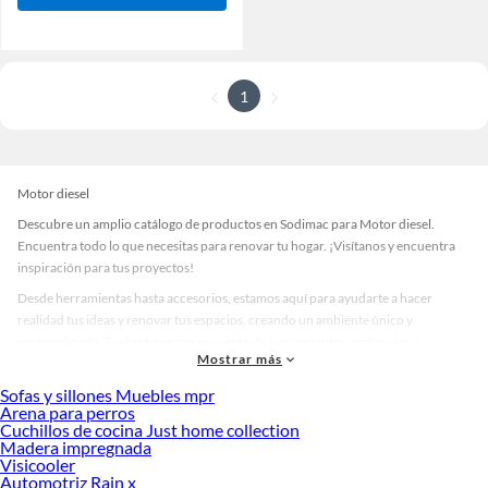
1
Motor diesel
Descubre un amplio catálogo de productos en Sodimac para Motor diesel.
Encuentra todo lo que necesitas para renovar tu hogar. ¡Visítanos y encuentra
inspiración para tus proyectos!
Desde herramientas hasta accesorios, estamos aquí para ayudarte a hacer
realidad tus ideas y renovar tus espacios, creando un ambiente único y
personalizado. Explora nuestra selección de herramientas, materiales y
Mostrar más
accesorios de calidad que te ayudarán a crear un espacio más tú.
Sofas y sillones Muebles mpr
Desde remodelaciones hasta proyectos de decoración, estamos aquí para hacer
Arena para perros
tus ideas realidad. ¡Visítanos y encuentra todo lo que tenemos para ofrecerte en
Cuchillos de cocina Just home collection
Motor diesel!
Madera impregnada
Visicooler
Explora la variedad de productos de Motor diesel en Sodimac
Automotriz Rain x