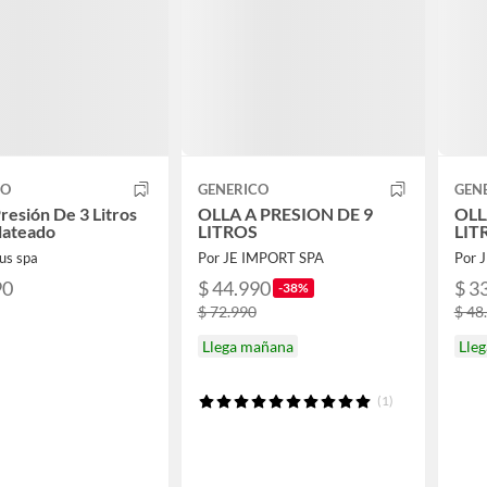
CO
GENERICO
GEN
Presión De 3 Litros
OLLA A PRESION DE 9
OLL
lateado
LITROS
LIT
ius spa
Por JE IMPORT SPA
Por 
90
$ 44.990
$ 3
-38%
$ 72.990
$ 48
Llega mañana
Lle
(1)