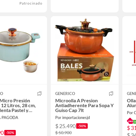
Patrocinado
CO
GENERICO
GEN
 Micro Presión
Microolla A Presion
Olla
 12 Litros, 28 cm,
Antiadherente Para Sopa Y
Alu
enta Pastel y
Guiso Cap 7lt
Por C
s Cobre-Oro.
A PAGODA
Por importacionesjd
$ 25.490
-50%
$ 3
90
$ 50.900
-50%
$ 3