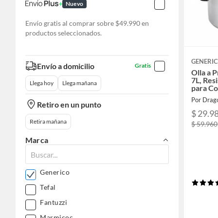
Nuevo
Envío gratis al comprar sobre $49.990 en
productos seleccionados.
GENERI
Envío a domicilio
Gratis
Olla a 
7L, Res
Llega hoy
Llega mañana
para Co
Por Drag
Retiro en un punto
$ 29.9
Retira mañana
$ 59.960
Marca
Generico
Tefal
Fantuzzi
Marmicoc