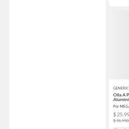
GENERI
Olla A 
Alumini
Por MEG
$ 25.9
$ 35.990