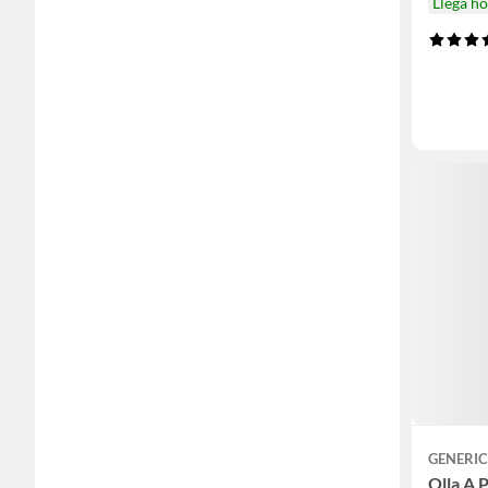
Llega h
GENERI
Olla A 