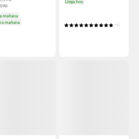
Llega hoy
.590
ga mañana
ira mañana
(5)