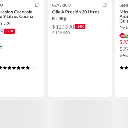
CO
GENERICO
GEN
Presion Cacerola
Olla A Presión 20 Litros
Micr
o 9 Litros Cocina
Ant
Por RIQUI
Guis
ss SPA
$ 120.990
-14%
Por t
99
-38%
$ 139.990
$ 2
oy
$ 2
$ 46
(1)