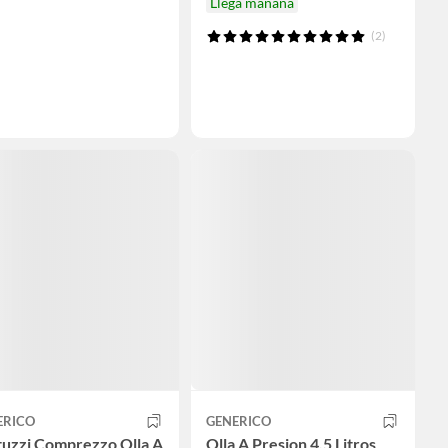
Llega mañana
(2)
ERICO
GENERICO
tuzzi Comprezzo Olla A
Olla A Presion 4.5 Litros