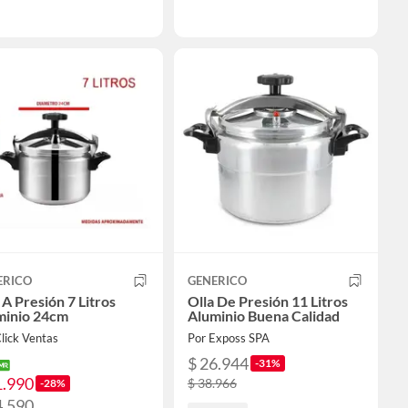
ERICO
GENERICO
 A Presión 7 Litros
Olla De Presión 11 Litros
minio 24cm
Aluminio Buena Calidad
lick Ventas
Por Exposs SPA
$ 26.944
-31%
1.990
$ 38.966
-28%
4.590