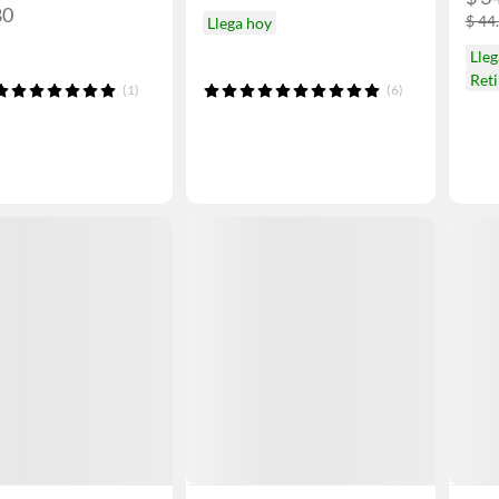
80
$ 44
Llega hoy
Lle
Ret
(1)
(6)