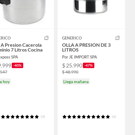
ERICO
GENERICO
 A Presion Cacerola
OLLA A PRESION DE 3
inio 7 Litros Cocina
LITROS
Exposs SPA
Por JE IMPORT SPA
9.999
$ 25.990
-40%
-47%
.547
$ 48.990
a hoy
Llega mañana
(4)
(6)