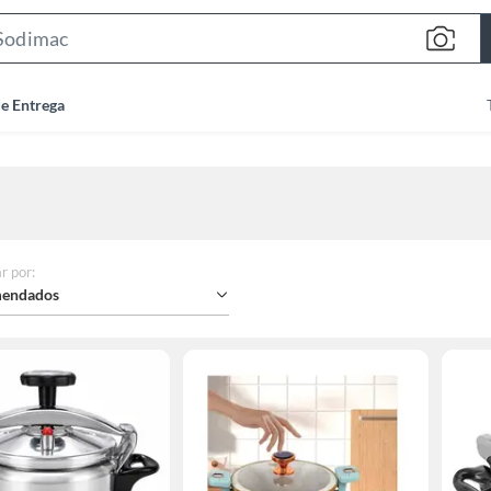
Search
Bar
de Entrega
r por
:
endados