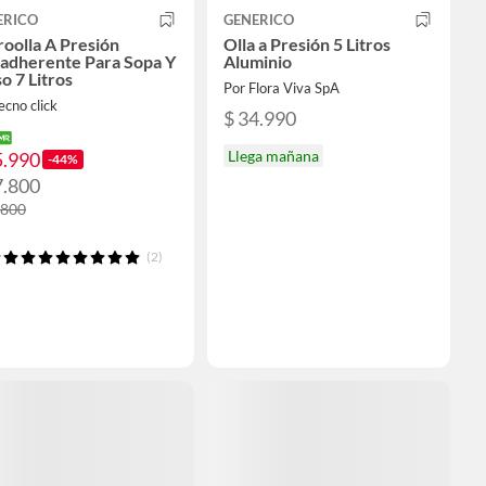
ERICO
GENERICO
oolla A Presión
Olla a Presión 5 Litros
iadherente Para Sopa Y
Aluminio
o 7 Litros
Por Flora Viva SpA
ecno click
$ 34.990
Llega mañana
5.990
-44%
7.800
.800
(2)