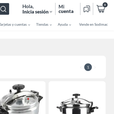
0
Hola
,
Mi
cuenta
Inicia sesión
Tarjetas y cuentas
Tiendas
Ayuda
Vende en Sodimac
1