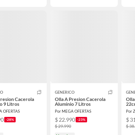
CO
GENERICO
GEN
Presion Cacerola
Olla A Presion Cacerola
Olla
o 9 Litros
Aluminio 7 Litros
22c
A OFERTAS
Por MEGA OFERTAS
Por 
90
$ 22.990
$ 3
-28%
-23%
$ 29.990
$ 38