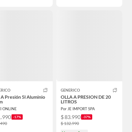
ERICO
GENERICO
 A Presión 5l Aluminio
OLLA A PRESION DE 20
m
LITROS
ZI ONLINE
Por JE IMPORT SPA
1.990
$ 83.990
-17%
-37%
.490
$ 132.990