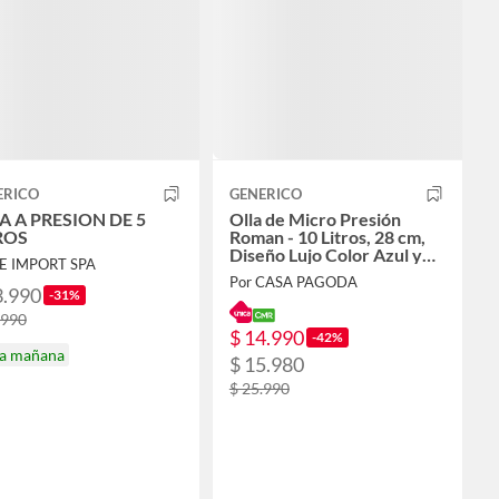
ERICO
GENERICO
A A PRESION DE 5
Olla de Micro Presión
ROS
Roman - 10 Litros, 28 cm,
Diseño Lujo Color Azul y
JE IMPORT SPA
Tapa de Vidrio
Por CASA PAGODA
3.990
-31%
.990
$ 14.990
-42%
ga mañana
$ 15.980
$ 25.990