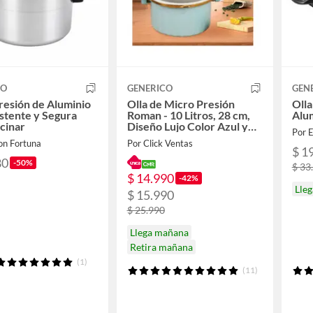
CO
GENERICO
GEN
Presión de Aluminio
Olla de Micro Presión
Olla
istente y Segura
Roman - 10 Litros, 28 cm,
Alum
cinar
Diseño Lujo Color Azul y
Por 
Tapa de Vidrio.
on Fortuna
Por Click Ventas
$ 1
80
-50%
$ 33
$ 14.990
-42%
Lleg
$ 15.990
$ 25.990
Llega mañana
Retira mañana
(1)
(11)