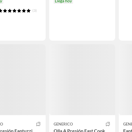
oy
Llega hoy
(3)
CO
GENERICO
GEN
Presión Fantuzzi
Olla A Presión Fast Cook
Fan