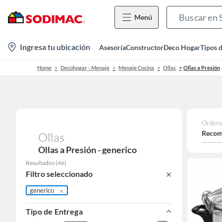
Menú
location-
Ingresa tu ubicación
Asesoría
Constructor
Deco Hogar
Tipos 
icon
Home
Decohogar - Menaje
Menaje Cocina
Ollas
Ollas a Presión
Ordena
Recom
Ollas
Ollas a Presión - generico
Resultados
(
46
)
Filtro seleccionado
generico
Tipo de Entrega