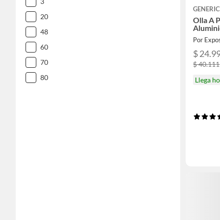
3
GENERI
20
Olla A 
Alumini
48
Por Expo
60
$ 24.9
70
$ 40.111
80
Llega h