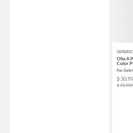
GENERI
Olla A 
Color P
Por Delir
$ 30.9
$ 33.990