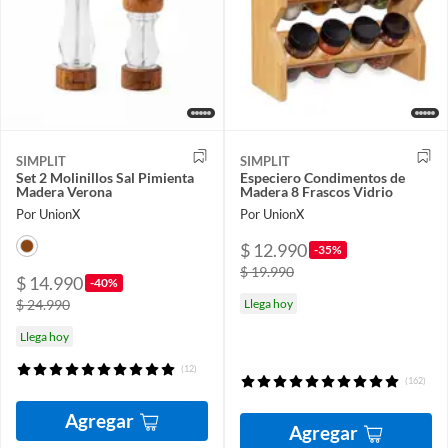
SIMPLIT
SIMPLIT
Set 2 Molinillos Sal Pimienta
Especiero Condimentos de
Madera Verona
Madera 8 Frascos Vidrio
Por UnionX
Por UnionX
$ 12.990
-35%
$ 19.990
$ 14.990
-40%
$ 24.990
Llega hoy
Llega hoy
(12)
(162)
Agregar
Agregar