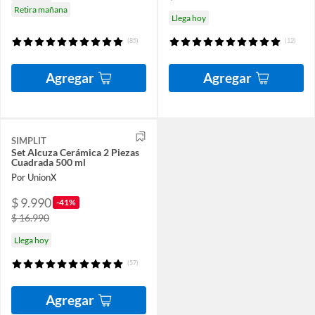
Retira mañana
Llega hoy
(85)
(12)
Agregar
Agregar
SIMPLIT
Set Alcuza Cerámica 2 Piezas
Cuadrada 500 ml
Por UnionX
$ 9.990
-41%
$ 16.990
Llega hoy
(57)
Agregar