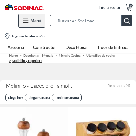
0
Inicia sesión
Menú
Search
Bar
location-
Ingresa tu ubicación
icon
Asesoría
Constructor
Deco Hogar
Tipos de Entrega
Home
Decohogar - Menaje
Menaje Cocina
Utensilios de cocina
Molinillo y Especiero
Molinillo y Especiero - simplit
Resultados
(
4
)
Llega hoy
Llega mañana
Retira mañana