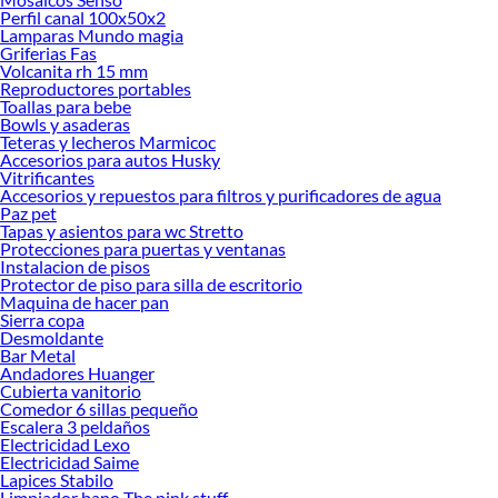
Perfil canal 100x50x2
renovación de espacios. ¡Visítanos y descubre todo lo que tenemos para
Lamparas Mundo magia
ofrecerte!
Griferias Fas
Volcanita rh 15 mm
Encuentra una amplia variedad de productos de Molinillo y Especiero en
Reproductores portables
Sodimac. Encuentra todo lo necesario para tus proyectos de renovación y
Toallas para bebe
decoración. ¡Visítanos y haz tus ideas realidad!
Bowls y asaderas
Teteras y lecheros Marmicoc
Accesorios para autos Husky
Vitrificantes
Accesorios y repuestos para filtros y purificadores de agua
Paz pet
Tapas y asientos para wc Stretto
Protecciones para puertas y ventanas
Instalacion de pisos
Protector de piso para silla de escritorio
Maquina de hacer pan
Sierra copa
Desmoldante
Bar Metal
Andadores Huanger
Cubierta vanitorio
Comedor 6 sillas pequeño
Escalera 3 peldaños
Electricidad Lexo
Electricidad Saime
Lapices Stabilo
Limpiador bano The pink stuff