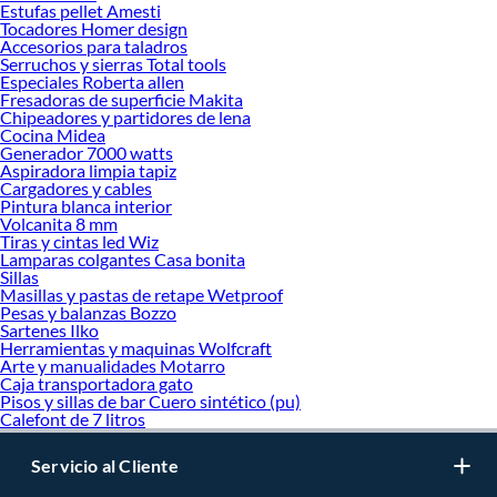
Estufas pellet Amesti
Tocadores Homer design
Accesorios para taladros
Serruchos y sierras Total tools
Especiales Roberta allen
Fresadoras de superficie Makita
Chipeadores y partidores de lena
Cocina Midea
Generador 7000 watts
Aspiradora limpia tapiz
Cargadores y cables
Pintura blanca interior
Volcanita 8 mm
Tiras y cintas led Wiz
Lamparas colgantes Casa bonita
Sillas
Masillas y pastas de retape Wetproof
Pesas y balanzas Bozzo
Sartenes Ilko
Herramientas y maquinas Wolfcraft
Arte y manualidades Motarro
Caja transportadora gato
Pisos y sillas de bar Cuero sintético (pu)
Calefont de 7 litros
Servicio al Cliente