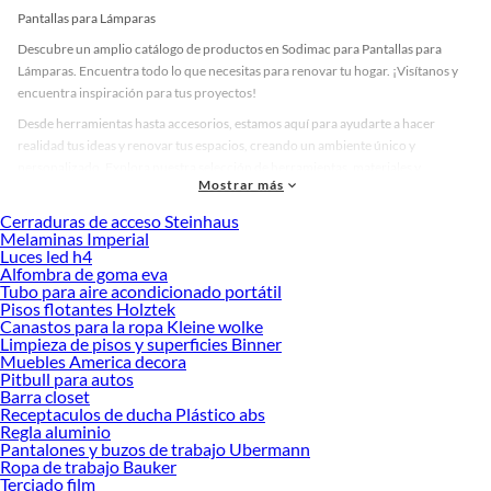
Pantallas para Lámparas
Descubre un amplio catálogo de productos en Sodimac para Pantallas para
Lámparas. Encuentra todo lo que necesitas para renovar tu hogar. ¡Visítanos y
encuentra inspiración para tus proyectos!
Desde herramientas hasta accesorios, estamos aquí para ayudarte a hacer
realidad tus ideas y renovar tus espacios, creando un ambiente único y
personalizado. Explora nuestra selección de herramientas, materiales y
Mostrar más
accesorios de calidad que te ayudarán a crear un espacio más tú.
Cerraduras de acceso Steinhaus
Desde remodelaciones hasta proyectos de decoración, estamos aquí para hacer
Melaminas Imperial
tus ideas realidad. ¡Visítanos y encuentra todo lo que tenemos para ofrecerte en
Luces led h4
Pantallas para Lámparas!
Alfombra de goma eva
Tubo para aire acondicionado portátil
Explora la variedad de productos de Pantallas para Lámparas en
Pisos flotantes Holztek
Sodimac
Canastos para la ropa Kleine wolke
Limpieza de pisos y superficies Binner
Herramientas, materiales y accesorios de calidad para tus proyectos y
Muebles America decora
renovación de espacios. ¡Visítanos y descubre todo lo que tenemos para
Pitbull para autos
ofrecerte!
Barra closet
Receptaculos de ducha Plástico abs
Encuentra una amplia variedad de productos de Pantallas para Lámparas en
Regla aluminio
Sodimac. Encuentra todo lo necesario para tus proyectos de renovación y
Pantalones y buzos de trabajo Ubermann
Ropa de trabajo Bauker
decoración. ¡Visítanos y haz tus ideas realidad!
Terciado film