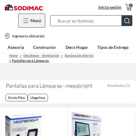
0
Inicia sesión
Menú
Search
Bar
location-
Ingresa tu ubicación
icon
Asesoría
Constructor
Deco Hogar
Tipos de Entrega
Home
Decohogar - Iluminación
Iluminación Interior
Pantallas para Lámparas
Pantallas para Lámparas - megabright
Resultados
(
5
)
Envio Plus
Llega hoy