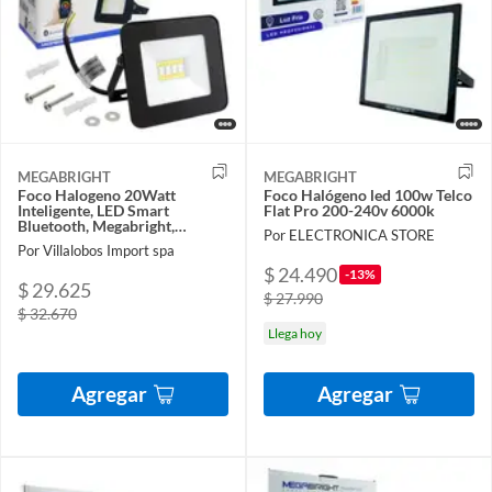
MEGABRIGHT
MEGABRIGHT
Foco Halogeno 20Watt
Foco Halógeno led 100w Telco
Inteligente, LED Smart
Flat Pro 200-240v 6000k
Bluetooth, Megabright,
Por ELECTRONICA STORE
Colorfull. En Caja
Por Villalobos Import spa
$ 24.490
-13%
$ 29.625
$ 27.990
$ 32.670
Llega hoy
Agregar
Agregar