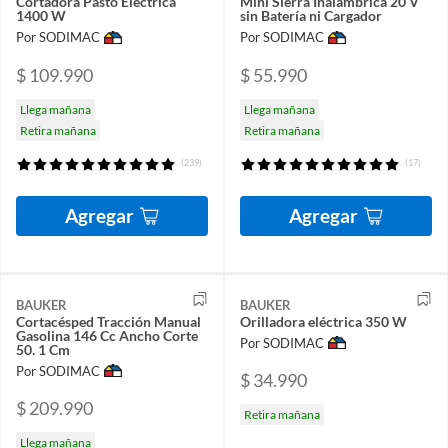
Cortadora Pasto Eléctrica
Mini Sierra Inalámbrica 20 V
1400 W
sin Batería ni Cargador
Por SODIMAC
Por SODIMAC
$ 109.990
$ 55.990
Llega mañana
Llega mañana
Retira mañana
Retira mañana
(239)
(17)
Agregar
Agregar
BAUKER
BAUKER
Cortacésped Tracción Manual
Orilladora eléctrica 350 W
Gasolina 146 Cc Ancho Corte
Por SODIMAC
50. 1 Cm
Por SODIMAC
$ 34.990
$ 209.990
Retira mañana
Llega mañana