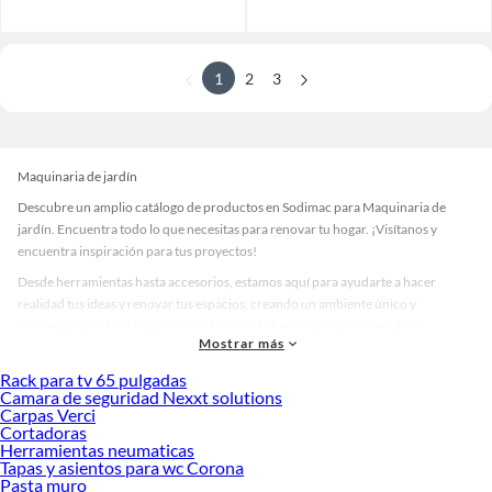
1
2
3
Maquinaria de jardín
Descubre un amplio catálogo de productos en Sodimac para Maquinaria de
jardín. Encuentra todo lo que necesitas para renovar tu hogar. ¡Visítanos y
encuentra inspiración para tus proyectos!
Desde herramientas hasta accesorios, estamos aquí para ayudarte a hacer
realidad tus ideas y renovar tus espacios, creando un ambiente único y
personalizado. Explora nuestra selección de herramientas, materiales y
Mostrar más
accesorios de calidad que te ayudarán a crear un espacio más tú.
Rack para tv 65 pulgadas
Desde remodelaciones hasta proyectos de decoración, estamos aquí para hacer
Camara de seguridad Nexxt solutions
tus ideas realidad. ¡Visítanos y encuentra todo lo que tenemos para ofrecerte en
Carpas Verci
Maquinaria de jardín!
Cortadoras
Herramientas neumaticas
Explora la variedad de productos de Maquinaria de jardín en Sodimac
Tapas y asientos para wc Corona
Pasta muro
Herramientas, materiales y accesorios de calidad para tus proyectos y