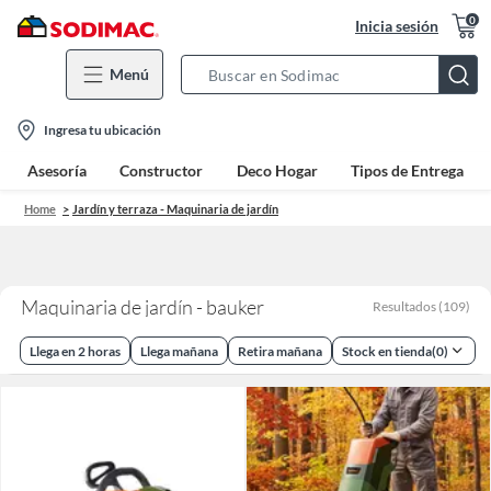
0
Inicia sesión
Menú
Search
Bar
location-
Ingresa tu ubicación
icon
Asesoría
Constructor
Deco Hogar
Tipos de Entrega
Home
Jardín y terraza - Maquinaria de jardín
Maquinaria de jardín - bauker
Resultados
(
109
)
Llega en 2 horas
Llega mañana
Retira mañana
Stock en tienda
(
0
)