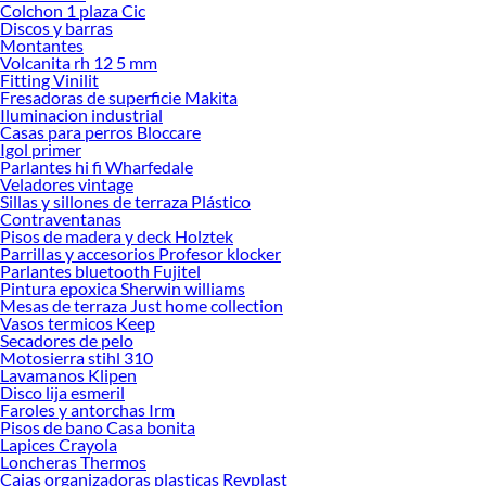
Colchon 1 plaza Cic
renovación de espacios. ¡Visítanos y descubre todo lo que tenemos para
Discos y barras
ofrecerte!
Montantes
Volcanita rh 12 5 mm
Encuentra una amplia variedad de productos de Maquinaria de jardín en
Fitting Vinilit
Sodimac. Encuentra todo lo necesario para tus proyectos de renovación y
Fresadoras de superficie Makita
decoración. ¡Visítanos y haz tus ideas realidad!
Iluminacion industrial
Casas para perros Bloccare
Igol primer
Parlantes hi fi Wharfedale
Veladores vintage
Sillas y sillones de terraza Plástico
Contraventanas
Pisos de madera y deck Holztek
Parrillas y accesorios Profesor klocker
Parlantes bluetooth Fujitel
Pintura epoxica Sherwin williams
Mesas de terraza Just home collection
Vasos termicos Keep
Secadores de pelo
Motosierra stihl 310
Lavamanos Klipen
Disco lija esmeril
Faroles y antorchas Irm
Pisos de bano Casa bonita
Lapices Crayola
Loncheras Thermos
Cajas organizadoras plasticas Reyplast