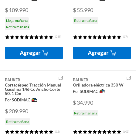
$ 109.990
$ 55.990
Llega mañana
Retira mañana
Retira mañana
(239)
(17)
Agregar
Agregar
BAUKER
BAUKER
Cortacésped Tracción Manual
Orilladora eléctrica 350 W
Gasolina 146 Cc Ancho Corte
Por SODIMAC
50. 1 Cm
Por SODIMAC
$ 34.990
$ 209.990
Retira mañana
Retira mañana
(12)
(605)