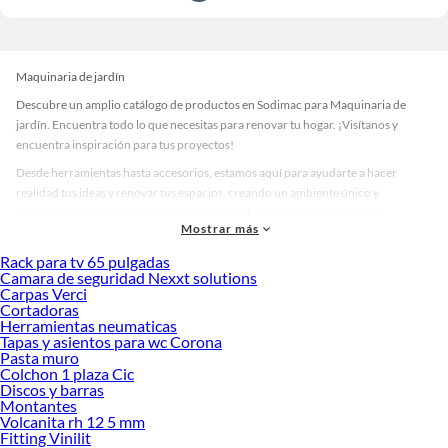
Maquinaria de jardín
Descubre un amplio catálogo de productos en Sodimac para Maquinaria de
jardín. Encuentra todo lo que necesitas para renovar tu hogar. ¡Visítanos y
encuentra inspiración para tus proyectos!
Desde herramientas hasta accesorios, estamos aquí para ayudarte a hacer
realidad tus ideas y renovar tus espacios, creando un ambiente único y
personalizado. Explora nuestra selección de herramientas, materiales y
Mostrar más
accesorios de calidad que te ayudarán a crear un espacio más tú.
Rack para tv 65 pulgadas
Desde remodelaciones hasta proyectos de decoración, estamos aquí para hacer
Camara de seguridad Nexxt solutions
tus ideas realidad. ¡Visítanos y encuentra todo lo que tenemos para ofrecerte en
Carpas Verci
Maquinaria de jardín!
Cortadoras
Herramientas neumaticas
Explora la variedad de productos de Maquinaria de jardín en Sodimac
Tapas y asientos para wc Corona
Pasta muro
Herramientas, materiales y accesorios de calidad para tus proyectos y
Colchon 1 plaza Cic
renovación de espacios. ¡Visítanos y descubre todo lo que tenemos para
Discos y barras
ofrecerte!
Montantes
Volcanita rh 12 5 mm
Encuentra una amplia variedad de productos de Maquinaria de jardín en
Fitting Vinilit
Sodimac. Encuentra todo lo necesario para tus proyectos de renovación y