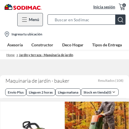
0
Inicia sesión
Menú
Search
Bar
location-
Ingresa tu ubicación
icon
Asesoría
Constructor
Deco Hogar
Tipos de Entrega
Home
Jardín y terraza - Maquinaria de jardín
Maquinaria de jardín - bauker
Resultados
(
108
)
Envio Plus
Llega en 2 horas
Llega mañana
Stock en tienda
(
0
)