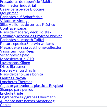
Fresadoras de superficie Makita
decoración. ¡Visítanos y haz tus ideas realidad!
Iluminacion industrial
Casas para perros Bloccare
Igol primer
Parlantes hi fi Wharfedale
Veladores vintage
Sillas y sillones de terraza Plástico
Contraventanas
Pisos de madera y deck Holztek
Parrillas y accesorios Profesor klocker
Parlantes bluetooth Fujitel
Pintura epoxica Sherwin williams
Mesas de terraza Just home collection
Vasos termicos Keep
Secadores de pelo
Motosierra stihl 310
Lavamanos Klipen
Disco lija esmeril
Faroles y antorchas Irm
Pisos de bano Casa bonita
Lapices Crayola
Loncheras Thermos
Cajas organizadoras plasticas Reyplast
Shampo para perros
Enchufe triple
Engrapadoras y grapas Ubermann
Alimento para perros Master dog
Cables