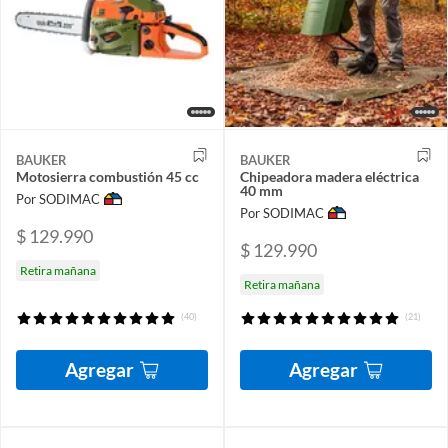
BAUKER
BAUKER
Motosierra combustión 45 cc
Chipeadora madera eléctrica
40 mm
Por SODIMAC
Por SODIMAC
$ 129.990
$ 129.990
Retira mañana
Retira mañana
(40)
(21)
Agregar
Agregar