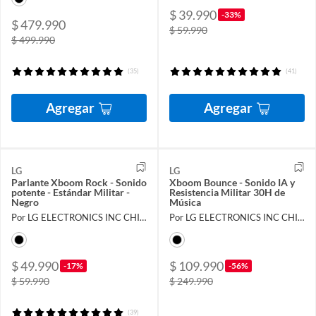
$ 39.990
-33%
$ 479.990
$ 59.990
$ 499.990
(35)
(41)
Agregar
Agregar
LG
LG
Parlante Xboom Rock - Sonido
Xboom Bounce - Sonido IA y
potente - Estándar Militar -
Resistencia Militar 30H de
Negro
Música
Por LG ELECTRONICS INC CHILE LIMITADA
Por LG ELECTRONICS INC CHILE LIMITADA
$ 49.990
$ 109.990
-17%
-56%
$ 59.990
$ 249.990
(39)