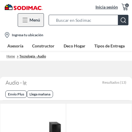
0
Inicia sesión
Menú
Search
Bar
location-
Ingresa tu ubicación
icon
Asesoría
Constructor
Deco Hogar
Tipos de Entrega
Home
Tecnología - Audio
Audio - lg
Resultados
(
13
)
Envio Plus
Llega mañana