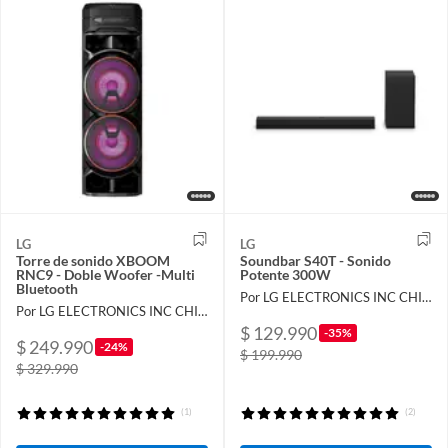
LG
LG
Torre de sonido XBOOM
Soundbar S40T - Sonido
RNC9 - Doble Woofer -Multi
Potente 300W
Bluetooth
Por LG ELECTRONICS INC CHILE LIMITADA
Por LG ELECTRONICS INC CHILE LIMITADA
$ 129.990
-35%
$ 249.990
-24%
$ 199.990
$ 329.990
(1)
(2)