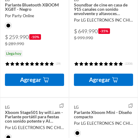
Parlante Bluetooth XBOOM
Soundbar de cine en casa de
XG8T - Negro
915 canales con sonido
envolvente y altavoces
Por Party Online
traseros S95TR
Por LG ELECTRONICS INC CHILE LIMITADA
$ 649.990
-35%
$ 259.990
-10%
$ 999.990
$ 289.990
Llega hoy
(39)
(2208)
Agregar
Agregar
LG
LG
Xboom Stage501 by will.i.am -
Parlante Xboom Mini - Diseño
Parlante portátil para fiestas
compacto
con sonido potente y AI
Por LG ELECTRONICS INC CHILE LIMITADA
Karaoke Master
Por LG ELECTRONICS INC CHILE LIMITADA