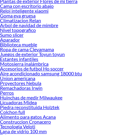
Plantas de exterior Flores de mi tierra
Audio!
Cama con escritorio abajo
Reloj inteligente xiaomi
Explora la variedad de productos de Audio en Sodimac
Goma eva gruesa
Climatizacion Relan
Herramientas, materiales y accesorios de calidad para tus proyectos y
Arbol de navidad de mimbre
renovación de espacios. ¡Visítanos y descubre todo lo que tenemos para
Nivel topografico
ofrecerte!
Sumo slicer
Aparador
Encuentra una amplia variedad de productos de Audio en Sodimac. Encuentra
Biblioteca mueble
todo lo necesario para tus proyectos de renovación y decoración. ¡Visítanos y
Ropa de cama Clevamama
haz tus ideas realidad!
Juegos de exterior Toyun toyun
Estantes infantiles
Motosierra inalámbrica
Accesorios de futbol Ho soccer
Aire acondicionado samsung 18000 btu
Union americana
Proyectores Nebula
Remachadoras Irwin
Perros
Huinchas de medir Milwaukee
Licuadoras Midea
Piedra reconstituida Holztek
Colchon full
Alimento para gatos Acana
Construccion Cronacero
Tecnologia Veloti
Lana de vidrio 100 mm