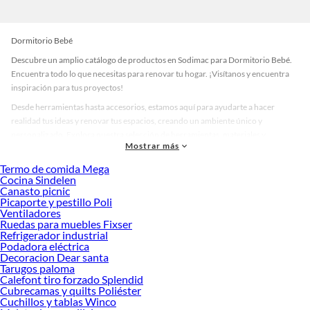
Dormitorio Bebé
Descubre un amplio catálogo de productos en Sodimac para Dormitorio Bebé.
Encuentra todo lo que necesitas para renovar tu hogar. ¡Visítanos y encuentra
inspiración para tus proyectos!
Desde herramientas hasta accesorios, estamos aquí para ayudarte a hacer
realidad tus ideas y renovar tus espacios, creando un ambiente único y
personalizado. Explora nuestra selección de herramientas, materiales y
Mostrar más
accesorios de calidad que te ayudarán a crear un espacio más tú.
Termo de comida Mega
Desde remodelaciones hasta proyectos de decoración, estamos aquí para hacer
Cocina Sindelen
tus ideas realidad. ¡Visítanos y encuentra todo lo que tenemos para ofrecerte en
Canasto picnic
Dormitorio Bebé!
Picaporte y pestillo Poli
Ventiladores
Explora la variedad de productos de Dormitorio Bebé en Sodimac
Ruedas para muebles Fixser
Refrigerador industrial
Herramientas, materiales y accesorios de calidad para tus proyectos y
Podadora eléctrica
renovación de espacios. ¡Visítanos y descubre todo lo que tenemos para
Decoracion Dear santa
ofrecerte!
Tarugos paloma
Calefont tiro forzado Splendid
Encuentra una amplia variedad de productos de Dormitorio Bebé en Sodimac.
Cubrecamas y quilts Poliéster
Encuentra todo lo necesario para tus proyectos de renovación y decoración.
Cuchillos y tablas Winco
¡Visítanos y haz tus ideas realidad!