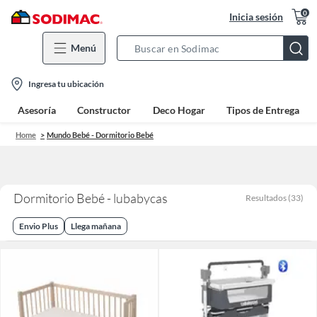
0
Inicia sesión
Menú
Search
Bar
location-
Ingresa tu ubicación
icon
Asesoría
Constructor
Deco Hogar
Tipos de Entrega
Home
Mundo Bebé - Dormitorio Bebé
Dormitorio Bebé - lubabycas
Resultados
(
33
)
Envio Plus
Llega mañana