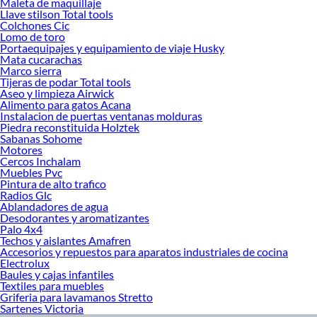
Maleta de maquillaje
Llave stilson Total tools
Colchones Cic
Lomo de toro
Portaequipajes y equipamiento de viaje Husky
Mata cucarachas
Marco sierra
Tijeras de podar Total tools
Aseo y limpieza Airwick
Alimento para gatos Acana
Instalacion de puertas ventanas molduras
Piedra reconstituida Holztek
Sabanas Sohome
Motores
Cercos Inchalam
Muebles Pvc
Pintura de alto trafico
Radios Glc
Ablandadores de agua
Desodorantes y aromatizantes
Palo 4x4
Techos y aislantes Amafren
Accesorios y repuestos para aparatos industriales de cocina
Electrolux
Baules y cajas infantiles
Textiles para muebles
Griferia para lavamanos Stretto
Sartenes Victoria