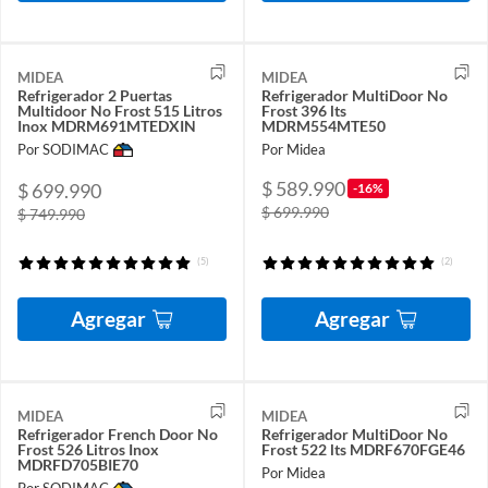
MIDEA
MIDEA
Refrigerador 2 Puertas
Refrigerador MultiDoor No
Multidoor No Frost 515 Litros
Frost 396 lts
Inox MDRM691MTEDXIN
MDRM554MTE50
Por SODIMAC
Por Midea
$ 589.990
$ 699.990
-16%
$ 699.990
$ 749.990
(5)
(2)
Agregar
Agregar
MIDEA
MIDEA
Refrigerador French Door No
Refrigerador MultiDoor No
Frost 526 Litros Inox
Frost 522 lts MDRF670FGE46
MDRFD705BIE70
Por Midea