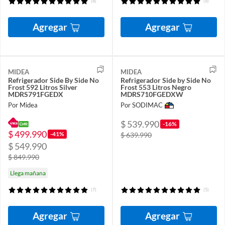
(8)
(6)
Agregar
Agregar
MIDEA
MIDEA
Refrigerador Side By Side No
Refrigerador Side by Side No
Frost 592 Litros Silver
Frost 553 Litros Negro
MDRS791FGEDX
MDRS710FGEDXW
Por Midea
Por SODIMAC
$ 539.990
-16%
$ 499.990
-41%
$ 639.990
$ 549.990
$ 849.990
Llega mañana
(7)
(5)
Agregar
Agregar