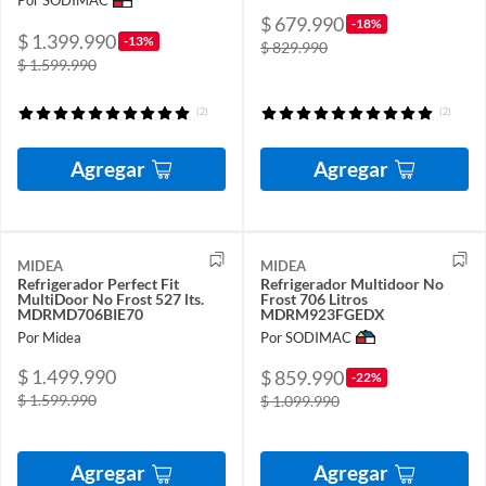
Por SODIMAC
$ 679.990
-18%
$ 1.399.990
-13%
$ 829.990
$ 1.599.990
(2)
(2)
Agregar
Agregar
MIDEA
MIDEA
Refrigerador Perfect Fit
Refrigerador Multidoor No
MultiDoor No Frost 527 lts.
Frost 706 Litros
MDRMD706BIE70
MDRM923FGEDX
Por Midea
Por SODIMAC
$ 1.499.990
$ 859.990
-22%
$ 1.599.990
$ 1.099.990
Agregar
Agregar