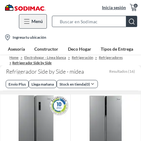
0
Inicia sesión
Menú
Search
Bar
location-
Ingresa tu ubicación
icon
Asesoría
Constructor
Deco Hogar
Tipos de Entrega
Home
Electrohogar - Línea blanca
Refrigeración
Refrigeradores
Refrigerador Side by Side
Refrigerador Side by Side - midea
Resultados
(
16
)
Envio Plus
Llega mañana
Stock en tienda
(
0
)