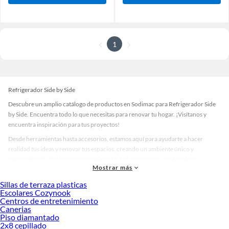
1
Refrigerador Side by Side
Descubre un amplio catálogo de productos en Sodimac para Refrigerador Side
by Side. Encuentra todo lo que necesitas para renovar tu hogar. ¡Visítanos y
encuentra inspiración para tus proyectos!
Desde herramientas hasta accesorios, estamos aquí para ayudarte a hacer
realidad tus ideas y renovar tus espacios, creando un ambiente único y
personalizado. Explora nuestra selección de herramientas, materiales y
Mostrar más
accesorios de calidad que te ayudarán a crear un espacio más tú.
Sillas de terraza plasticas
Desde remodelaciones hasta proyectos de decoración, estamos aquí para hacer
Escolares Cozynook
tus ideas realidad. ¡Visítanos y encuentra todo lo que tenemos para ofrecerte en
Centros de entretenimiento
Refrigerador Side by Side!
Canerias
Piso diamantado
Explora la variedad de productos de Refrigerador Side by Side en
2x8 cepillado
Sodimac