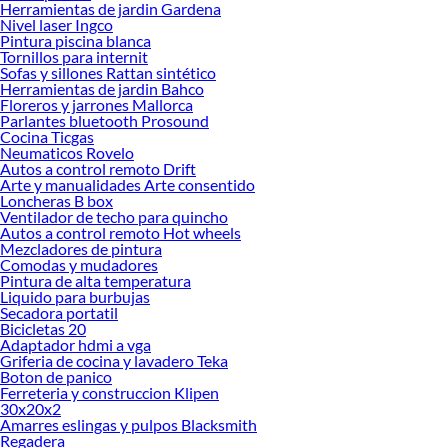
Herramientas de jardin Gardena
Nivel laser Ingco
Herramientas, materiales y accesorios de calidad para tus proyectos y
Pintura piscina blanca
renovación de espacios. ¡Visítanos y descubre todo lo que tenemos para
Tornillos para internit
ofrecerte!
Sofas y sillones Rattan sintético
Herramientas de jardin Bahco
Encuentra una amplia variedad de productos de Refrigerador Side by Side en
Floreros y jarrones Mallorca
Sodimac. Encuentra todo lo necesario para tus proyectos de renovación y
Parlantes bluetooth Prosound
Cocina Ticgas
decoración. ¡Visítanos y haz tus ideas realidad!
Neumaticos Rovelo
Autos a control remoto Drift
Arte y manualidades Arte consentido
Loncheras B box
Ventilador de techo para quincho
Autos a control remoto Hot wheels
Mezcladores de pintura
Comodas y mudadores
Pintura de alta temperatura
Liquido para burbujas
Secadora portatil
Bicicletas 20
Adaptador hdmi a vga
Griferia de cocina y lavadero Teka
Boton de panico
Ferreteria y construccion Klipen
30x20x2
Amarres eslingas y pulpos Blacksmith
Regadera