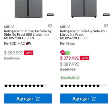
MIDEA
MIDEA
Refrigerador 2 Puertas Side by
Refrigerador Side By Side 460
Side No Frost 555 Litros Inox
Litros No Frost
MDRS710FGE50IN
MDRS619FGE50
Por SODIMAC
Por Midea
$ 399.990
-38%
$ 379.990
-40%
$ 639.990
$ 389.990
$ 629.990
Llega mañana
(41)
(187)
Agregar
Agregar