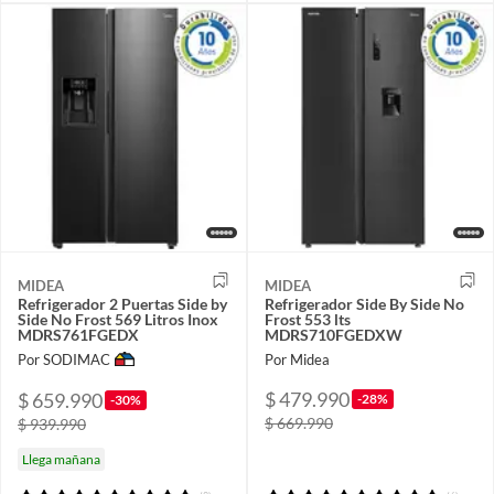
MIDEA
MIDEA
Refrigerador 2 Puertas Side by
Refrigerador Side By Side No
Side No Frost 569 Litros Inox
Frost 553 lts
MDRS761FGEDX
MDRS710FGEDXW
Por SODIMAC
Por Midea
$ 479.990
$ 659.990
-28%
-30%
$ 669.990
$ 939.990
Llega mañana