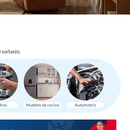
e soñaste.
dros
Muebles de cocina
Automotriz