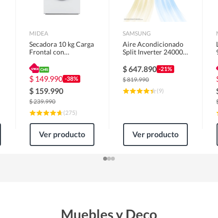
MIDEA
SAMSUNG
Secadora 10 kg Carga
Aire Acondicionado
Frontal con
Split Inverter 24000
Evacuación Blanco
BTU
MD100A100/W2
$
647.890
-21%
$
149.990
-38%
$
819.990
$
159.990
(
9
)
$
239.990
(
275
)
Ver producto
Ver producto
Muebles y Deco