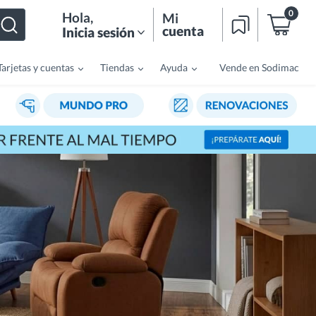
0
Hola
,
Mi
cuenta
Inicia sesión
Tarjetas y cuentas
Tiendas
Ayuda
Vende en Sodimac