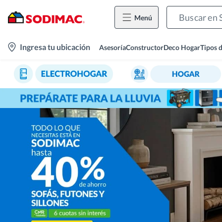
Menú
location-
Ingresa tu ubicación
Asesoría
Constructor
Deco Hogar
Tipos 
icon