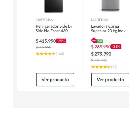
MADEMSA
MADEMSA
Refrigerador Side by
Lavadora Carga
Side No Frost 430
Superior 20 kg Inox
Litros Negro
MDWMT20S
MAS430B
$
415.990
-29%
$
269.990
-31%
$
589.990
$
279.990
(
108
)
$
392.990
(
49
)
Ver producto
Ver producto