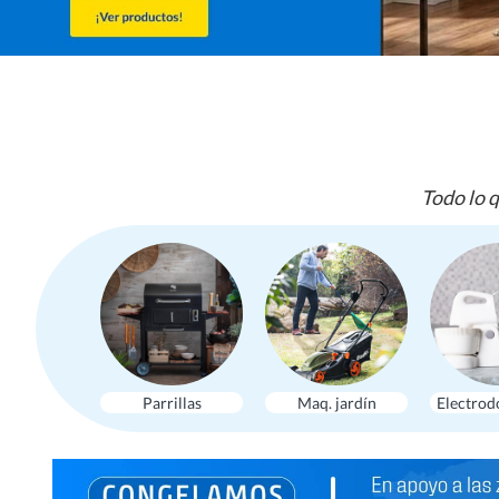
Todo lo q
Parrillas
Maq. jardín
Electrod