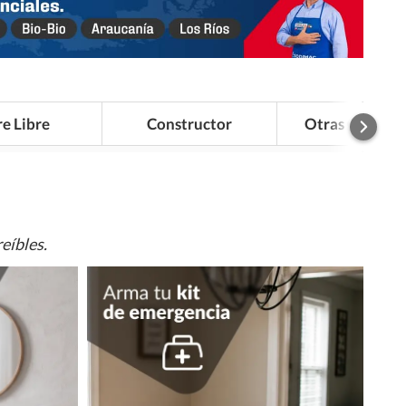
re Libre
Constructor
Otras Categor
eíbles.