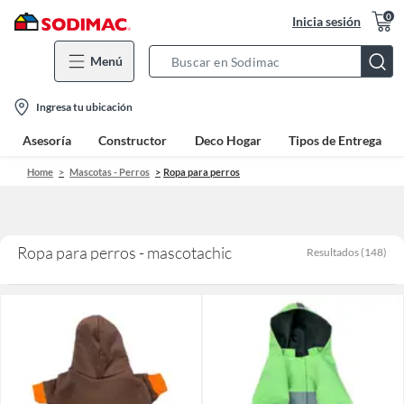
0
Inicia sesión
Menú
Search
Bar
location-
Ingresa tu ubicación
icon
Asesoría
Constructor
Deco Hogar
Tipos de Entrega
Home
Mascotas - Perros
Ropa para perros
Ropa para perros - mascotachic
Resultados
(
148
)