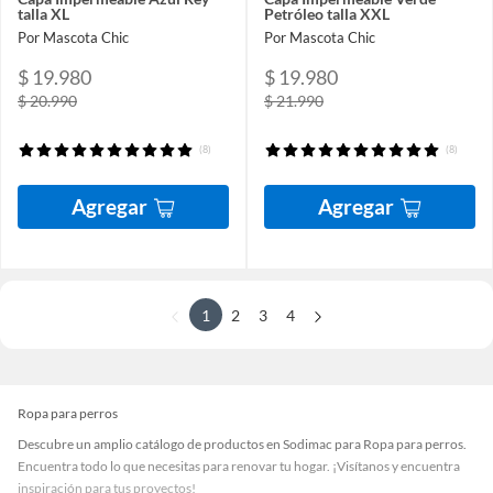
talla XL
Petróleo talla XXL
Por Mascota Chic
Por Mascota Chic
$ 19.980
$ 19.980
$ 20.990
$ 21.990
(8)
(8)
Agregar
Agregar
1
2
3
4
Ropa para perros
Descubre un amplio catálogo de productos en Sodimac para Ropa para perros.
Encuentra todo lo que necesitas para renovar tu hogar. ¡Visítanos y encuentra
inspiración para tus proyectos!