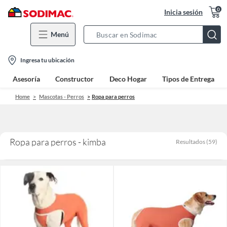
0
Inicia sesión
Menú
Search
Bar
location-
Ingresa tu ubicación
icon
Asesoría
Constructor
Deco Hogar
Tipos de Entrega
Home
Mascotas - Perros
Ropa para perros
Ropa para perros - kimba
Resultados
(
59
)