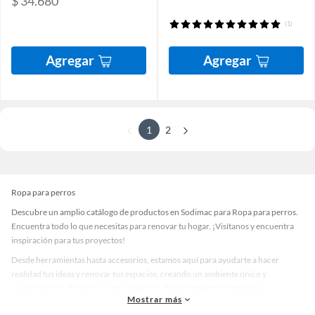
$ 34.680
(1)
Agregar
Agregar
1
2
Ropa para perros
Descubre un amplio catálogo de productos en Sodimac para Ropa para perros.
Encuentra todo lo que necesitas para renovar tu hogar. ¡Visítanos y encuentra
inspiración para tus proyectos!
Desde herramientas hasta accesorios, estamos aquí para ayudarte a hacer
realidad tus ideas y renovar tus espacios, creando un ambiente único y
personalizado. Explora nuestra selección de herramientas, materiales y
Mostrar más
accesorios de calidad que te ayudarán a crear un espacio más tú.