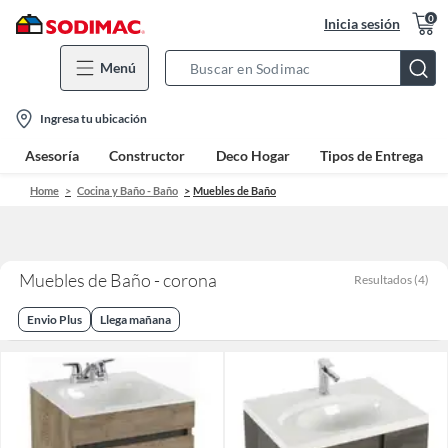
0
Inicia sesión
Menú
Search
Bar
location-
Ingresa tu ubicación
icon
Asesoría
Constructor
Deco Hogar
Tipos de Entrega
Home
Cocina y Baño - Baño
Muebles de Baño
Muebles de Baño - corona
Resultados
(
4
)
Envio Plus
Llega mañana