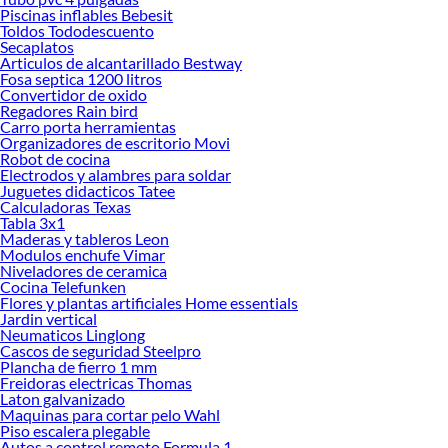
Muebles de Baño!
Piscinas inflables Bebesit
Toldos Tododescuento
Explora la variedad de productos de Muebles de Baño en Sodimac
Secaplatos
Articulos de alcantarillado Bestway
Herramientas, materiales y accesorios de calidad para tus proyectos y
Fosa septica 1200 litros
renovación de espacios. ¡Visítanos y descubre todo lo que tenemos para
Convertidor de oxido
ofrecerte!
Regadores Rain bird
Carro porta herramientas
Encuentra una amplia variedad de productos de Muebles de Baño en Sodimac.
Organizadores de escritorio Movi
Encuentra todo lo necesario para tus proyectos de renovación y decoración.
Robot de cocina
¡Visítanos y haz tus ideas realidad!
Electrodos y alambres para soldar
Juguetes didacticos Tatee
Calculadoras Texas
Tabla 3x1
Maderas y tableros Leon
Modulos enchufe Vimar
Niveladores de ceramica
Cocina Telefunken
Flores y plantas artificiales Home essentials
Jardin vertical
Neumaticos Linglong
Cascos de seguridad Steelpro
Plancha de fierro 1 mm
Freidoras electricas Thomas
Laton galvanizado
Maquinas para cortar pelo Wahl
Piso escalera plegable
Autos a control remoto Formula 1