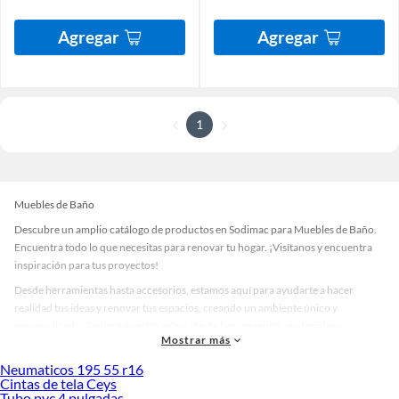
Agregar
Agregar
1
Muebles de Baño
Descubre un amplio catálogo de productos en Sodimac para Muebles de Baño.
Encuentra todo lo que necesitas para renovar tu hogar. ¡Visítanos y encuentra
inspiración para tus proyectos!
Desde herramientas hasta accesorios, estamos aquí para ayudarte a hacer
realidad tus ideas y renovar tus espacios, creando un ambiente único y
personalizado. Explora nuestra selección de herramientas, materiales y
Mostrar más
accesorios de calidad que te ayudarán a crear un espacio más tú.
Neumaticos 195 55 r16
Desde remodelaciones hasta proyectos de decoración, estamos aquí para hacer
Cintas de tela Ceys
tus ideas realidad. ¡Visítanos y encuentra todo lo que tenemos para ofrecerte en
Tubo pvc 4 pulgadas