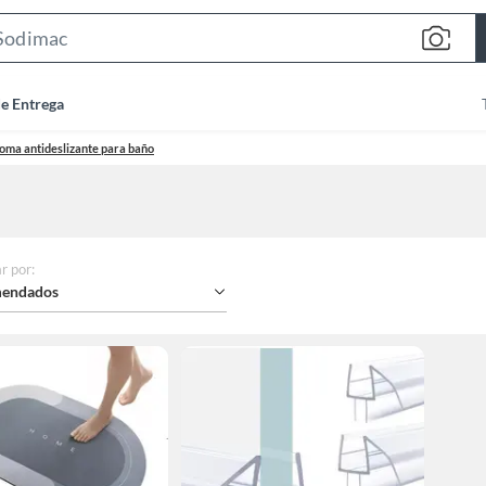
Search
Bar
de Entrega
oma antideslizante para baño
r por
:
endados