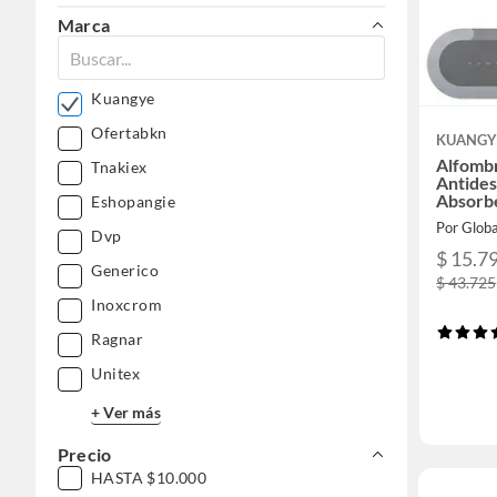
Marca
Kuangye
Ofertabkn
KUANGY
Alfomb
Tnakiex
Antides
Absorb
Eshopangie
Dvp
$ 15.7
Generico
$ 43.725
Inoxcrom
Ragnar
Unitex
+ Ver más
Precio
HASTA $10.000