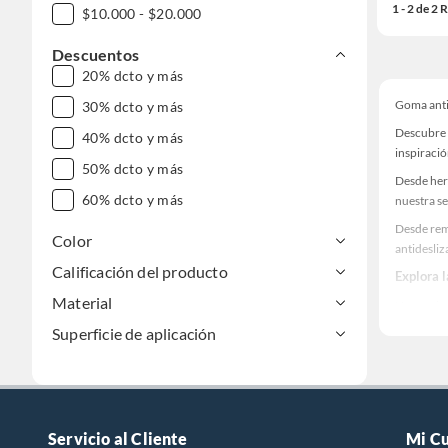
1 - 2 de 2
$10.000 - $20.000
Descuentos
20% dcto y más
Goma anti
30% dcto y más
Descubre 
40% dcto y más
inspiració
50% dcto y más
Desde her
60% dcto y más
nuestra se
Desde rem
Color
antidesli
Calificación del producto
Explora 
Material
Herramient
Superficie de aplicación
Encuentra
¡Visítanos
Servicio al Cliente
Mi C