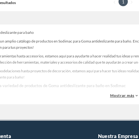
1
 Resultados
deslizante para baño
un amplio catálogo de productos en Sodimac para Goma antideslizante para baño. Encue
n para tus proyectos!
ramientas hasta accesorios, estamos aquí para ayudarte a hacer realidad tus ideas y re
lección de herramientas, materiales y accesorios de calidad que te ayudarán a crear un
odelaciones hasta proyectos de decoración, estamos aquí para hacer tus ideas realida
zante para baño!
la variedad de productos de Goma antideslizante para baño en Sodimac
as, materiales y accesorios de calidad para tus proyectos y renovación de espacios. ¡
Mostrar más
 una amplia variedad de productos de Goma antideslizante para baño en Sodimac. Encu
 y haz tus ideas realidad!
uenta
Nuestra Empresa