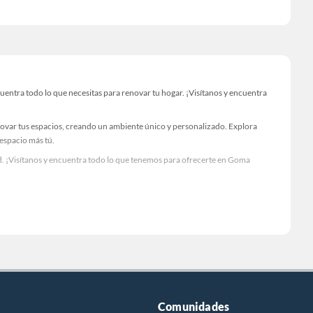
ntra todo lo que necesitas para renovar tu hogar. ¡Visítanos y encuentra
novar tus espacios, creando un ambiente único y personalizado. Explora
 espacio más tú.
d. ¡Visítanos y encuentra todo lo que tenemos para ofrecerte en Goma
Visítanos y descubre todo lo que tenemos para ofrecerte!
entra todo lo necesario para tus proyectos de renovación y decoración.
Comunidades