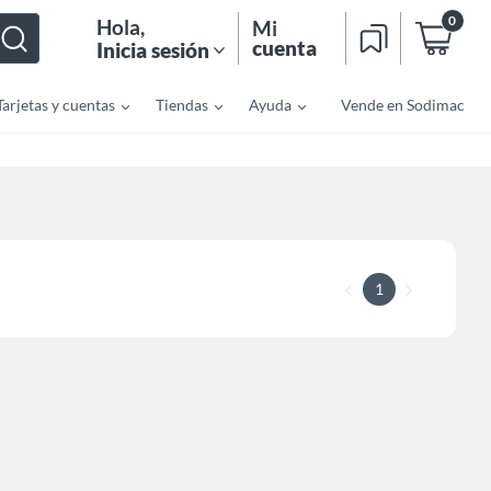
0
Hola
,
Mi
cuenta
Inicia sesión
Tarjetas y cuentas
Tiendas
Ayuda
Vende en Sodimac
1