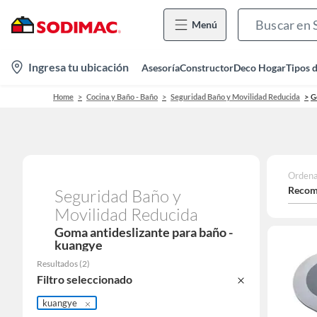
Menú
location-
Ingresa tu ubicación
Asesoría
Constructor
Deco Hogar
Tipos 
icon
Home
Cocina y Baño - Baño
Seguridad Baño y Movilidad Reducida
G
Ordena
Recom
Seguridad Baño y
Movilidad Reducida
Goma antideslizante para baño -
kuangye
Resultados
(
2
)
Filtro seleccionado
kuangye