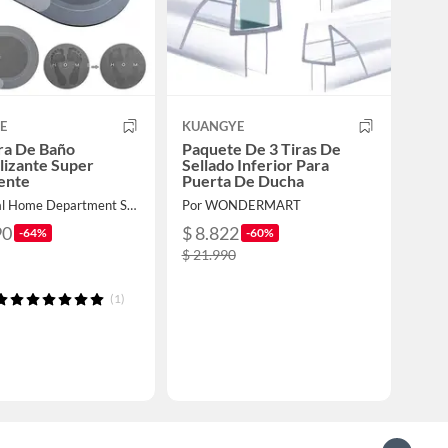
E
KUANGYE
ra De Baño
Paquete De 3 Tiras De
lizante Super
Sellado Inferior Para
ente
Puerta De Ducha
Por Global Home Department Store
Por WONDERMART
90
$ 8.822
-64%
-60%
$ 21.990
(1)