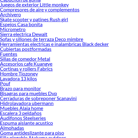
Pasto Sintético!
Juegos de exterior Little monkey
Compresores de aire y complementos
Explora la variedad de productos de Pasto Sintético en Sodimac
Archivero
Skate scooter y patines Rush girl
Herramientas, materiales y accesorios de calidad para tus proyectos y
Espejos Casa bonita
renovación de espacios. ¡Visítanos y descubre todo lo que tenemos para
Micrometro
ofrecerte!
Sierra electrica Dewalt
Sofas y sillones de terraza Deco mimbre
Encuentra una amplia variedad de productos de Pasto Sintético en Sodimac.
Herramientas electricas e inalambricas Black decker
Encuentra todo lo necesario para tus proyectos de renovación y decoración.
Cubiertas postformadas
¡Visítanos y haz tus ideas realidad!
Fuentes
Sillas de comedor Metal
Accesorios cafe Kuangye
Cortinas y rollers Fabrics
Hombre Tiozoney
Lavadora 13 kilos
Pouf
Brazo para monitor
Bisagras para muebles Dvp
Cerraduras de sobreponer Scanavini
Hidrolavadora ubermann
Muebles Alaia home
Escalera 3 peldaños
Audifonos Steelseries
Espuma aislante acustico
Almohadas
Goma antideslizante para piso
Silla plegable Atakama outdoor