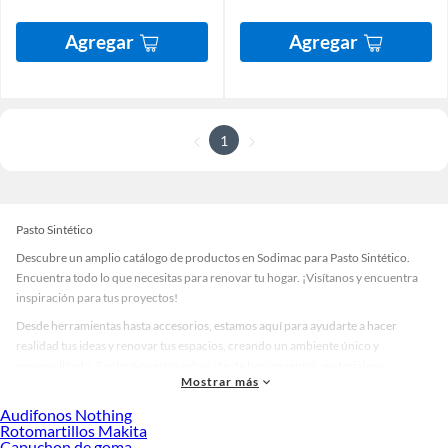
Agregar
Agregar
1
Pasto Sintético
Descubre un amplio catálogo de productos en Sodimac para Pasto Sintético.
Encuentra todo lo que necesitas para renovar tu hogar. ¡Visítanos y encuentra
inspiración para tus proyectos!
Desde herramientas hasta accesorios, estamos aquí para ayudarte a hacer
realidad tus ideas y renovar tus espacios, creando un ambiente único y
personalizado. Explora nuestra selección de herramientas, materiales y
Mostrar más
accesorios de calidad que te ayudarán a crear un espacio más tú.
Audifonos Nothing
Desde remodelaciones hasta proyectos de decoración, estamos aquí para hacer
Rotomartillos Makita
tus ideas realidad. ¡Visítanos y encuentra todo lo que tenemos para ofrecerte en
Capuchon de goma