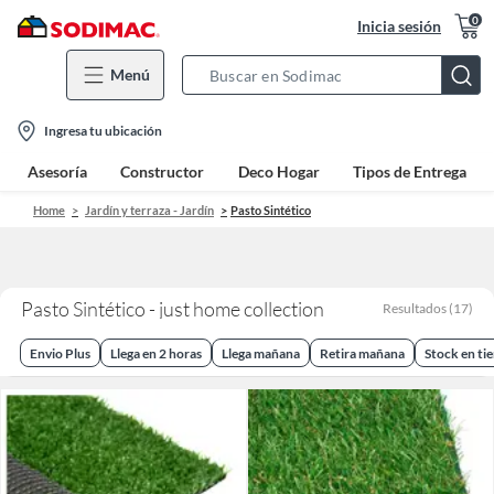
0
Inicia sesión
Menú
Search
Bar
location-
Ingresa tu ubicación
icon
Asesoría
Constructor
Deco Hogar
Tipos de Entrega
Home
Jardín y terraza - Jardín
Pasto Sintético
Pasto Sintético - just home collection
Resultados
(
17
)
Envio Plus
Llega en 2 horas
Llega mañana
Retira mañana
Stock en ti