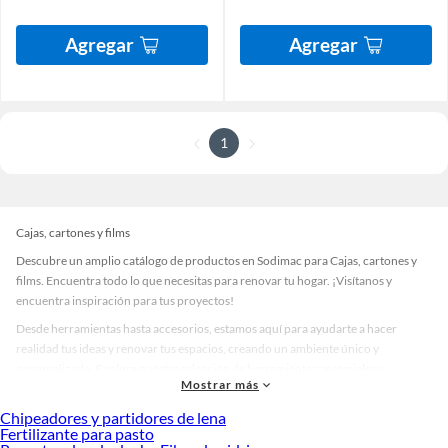
Agregar
Agregar
1
Cajas, cartones y films
Descubre un amplio catálogo de productos en Sodimac para Cajas, cartones y
films. Encuentra todo lo que necesitas para renovar tu hogar. ¡Visítanos y
encuentra inspiración para tus proyectos!
Desde herramientas hasta accesorios, estamos aquí para ayudarte a hacer
realidad tus ideas y renovar tus espacios, creando un ambiente único y
personalizado. Explora nuestra selección de herramientas, materiales y
Mostrar más
accesorios de calidad que te ayudarán a crear un espacio más tú.
Chipeadores y partidores de lena
Desde remodelaciones hasta proyectos de decoración, estamos aquí para hacer
Fertilizante para pasto
tus ideas realidad. ¡Visítanos y encuentra todo lo que tenemos para ofrecerte en