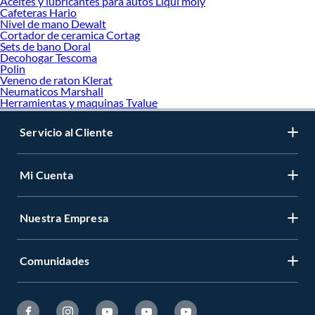
Aceites y lubricantes para autos Liqui moly
Cafeteras Hario
Nivel de mano Dewalt
Cortador de ceramica Cortag
Sets de bano Doral
Decohogar Tescoma
Polin
Veneno de raton Klerat
Neumaticos Marshall
Herramientas y maquinas Tvalue
Servicio al Cliente
Mi Cuenta
Nuestra Empresa
Comunidades