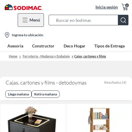
0
Inicia sesión
Menú
Search
Bar
location-
Ingresa tu ubicación
icon
Asesoría
Constructor
Deco Hogar
Tipos de Entrega
Home
Ferretería - Mudanza y Embalaje
Cajas, cartones y films
Cajas, cartones y films - detodoymas
Resultados
(
4
)
Llega mañana
Retira mañana