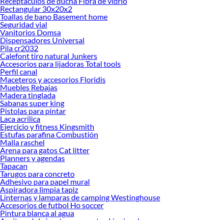
Receptaculos de ducha Fibra de vidrio
Cajas, cartones y films!
Rectangular 30x20x2
Toallas de bano Basement home
Explora la variedad de productos de Cajas, cartones y films en Sodimac
Seguridad vial
Vanitorios Domsa
Herramientas, materiales y accesorios de calidad para tus proyectos y
Dispensadores Universal
renovación de espacios. ¡Visítanos y descubre todo lo que tenemos para
Pila cr2032
ofrecerte!
Calefont tiro natural Junkers
Accesorios para lijadoras Total tools
Encuentra una amplia variedad de productos de Cajas, cartones y films en
Perfil canal
Sodimac. Encuentra todo lo necesario para tus proyectos de renovación y
Maceteros y accesorios Floridis
decoración. ¡Visítanos y haz tus ideas realidad!
Muebles Rebajas
Madera tinglada
Sabanas super king
Pistolas para pintar
Laca acrilica
Ejercicio y fitness Kingsmith
Estufas parafina Combustión
Malla raschel
Arena para gatos Cat litter
Planners y agendas
Tapacan
Tarugos para concreto
Adhesivo para papel mural
Aspiradora limpia tapiz
Linternas y lamparas de camping Westinghouse
Accesorios de futbol Ho soccer
Pintura blanca al agua