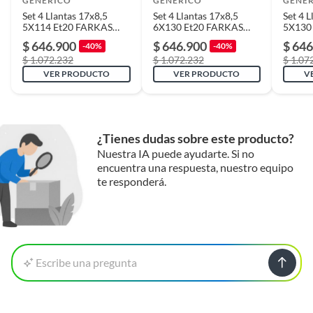
GENERICO
GENERICO
GENE
Set 4 Llantas 17x8,5
Set 4 Llantas 17x8,5
Set 4 L
5X114 Et20 FARKAS
6X130 Et20 FARKAS
5X130
MG-LMB
MG-LMB
MG-L
$ 646.900
$ 646.900
$ 646
-40%
-40%
$ 1.072.232
$ 1.072.232
$ 1.07
VER PRODUCTO
VER PRODUCTO
V
¿Tienes dudas sobre este producto?
Nuestra IA puede ayudarte. Si no
encuentra una respuesta, nuestro equipo
te responderá.
Escribe una pregunta