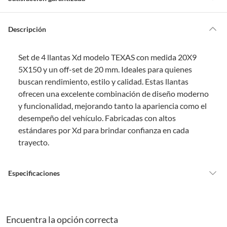
m
o
s
Por ley, tienes hasta
10 días para devolver un producto
si te arrepientes
?
de la compra.
Descripción
Debe estar en perfecto estado, con todas sus etiquetas, sellos intactos y
sin uso, tal como te lo entregamos. Ten en cuenta que lo debes haber
Set de 4 llantas Xd modelo TEXAS con medida 20X9
comprado por internet y que hay ciertas categorías que no tienen este
derecho:
5X150 y un off-set de 20 mm. Ideales para quienes
buscan rendimiento, estilo y calidad. Estas llantas
Productos que, por su naturaleza, no puedan ser devueltos,
ofrecen una excelente combinación de diseño moderno
puedan deteriorarse o caducar con rapidez.
y funcionalidad, mejorando tanto la apariencia como el
Confeccionados a la medida.
desempeño del vehículo. Fabricadas con altos
De uso personal.
estándares por Xd para brindar confianza en cada
En sodimac.cl te damos
30 días desde que recibes el producto
. Debe
trayecto.
estar en perfecto estado, con todas sus etiquetas y sin uso, tal como te lo
entregamos.
Productos digitales que se entregan a través de una descarga
Especificaciones
electrónica, por ejemplo, cupones de experiencia o programas
para el computador.
Condicion del
Nuevo
Productos a pedido o confeccionados a medida.
producto
Encuentra la opción correcta
Productos que han sido informados como imperfectos, usados,