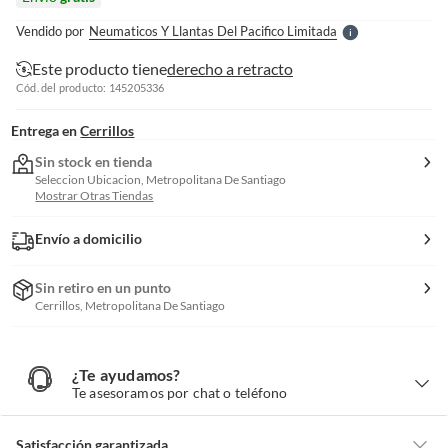
l
e
Vendido por
Neumaticos Y Llantas Del Pacifico Limitada
S
Este producto tiene
derecho a retracto
Cód. del producto: 145205336
Entrega en
Cerrillos
Sin stock en tienda
Seleccion Ubicacion, Metropolitana De Santiago
Mostrar Otras Tiendas
Envío a domicilio
Sin retiro en un punto
Cerrillos, Metropolitana De Santiago
¿Te ayudamos?
¿
T
Te asesoramos por chat o teléfono
e
a
y
u
d
Satisfacción garantizada
a