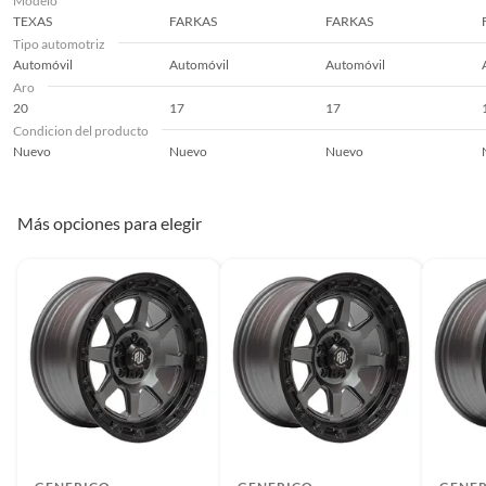
Modelo
TEXAS
FARKAS
FARKAS
Tipo automotriz
Automóvil
Automóvil
Automóvil
Aro
20
17
17
Condicion del producto
Nuevo
Nuevo
Nuevo
Más opciones para elegir