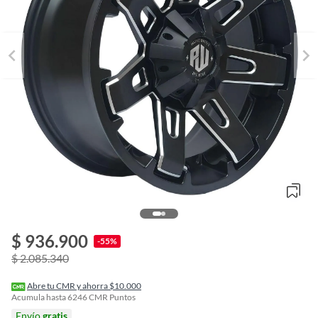
$ 936.900
o
-55%
f
$ 2.085.340
n
I
r
Abre tu CMR y ahorra $10.000
e
Acumula hasta
6246
CMR Puntos
l
Envío
gratis