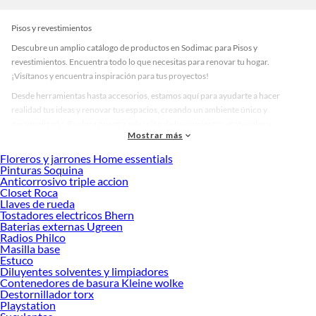
Pisos y revestimientos
Descubre un amplio catálogo de productos en Sodimac para Pisos y
revestimientos. Encuentra todo lo que necesitas para renovar tu hogar.
¡Visítanos y encuentra inspiración para tus proyectos!
Desde herramientas hasta accesorios, estamos aquí para ayudarte a hacer
realidad tus ideas y renovar tus espacios, creando un ambiente único y
personalizado. Explora nuestra selección de herramientas, materiales y
Mostrar más
accesorios de calidad que te ayudarán a crear un espacio más tú.
Floreros y jarrones Home essentials
Desde remodelaciones hasta proyectos de decoración, estamos aquí para hacer
Pinturas Soquina
tus ideas realidad. ¡Visítanos y encuentra todo lo que tenemos para ofrecerte en
Anticorrosivo triple accion
Pisos y revestimientos!
Closet Roca
Llaves de rueda
Explora la variedad de productos de Pisos y revestimientos en Sodimac
Tostadores electricos Bhern
Baterias externas Ugreen
Herramientas, materiales y accesorios de calidad para tus proyectos y
Radios Philco
renovación de espacios. ¡Visítanos y descubre todo lo que tenemos para
Masilla base
ofrecerte!
Estuco
Diluyentes solventes y limpiadores
Encuentra una amplia variedad de productos de Pisos y revestimientos en
Contenedores de basura Kleine wolke
Sodimac. Encuentra todo lo necesario para tus proyectos de renovación y
Destornillador torx
decoración. ¡Visítanos y haz tus ideas realidad!
Playstation