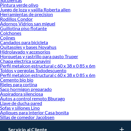
Suculentas
Pintura verde olivo
Juego de loza y vajilla Roberta allen
Herramientas de precision
Rodillos Condor
Adornos Vidrios san miguel
Guillotina piso flotante
Colchones
Cojines
Candados para bicicleta
Quitasoles y bases Novahus
Hidrolavado y accesorios
Horquetas y rastrillo para pasto Truper
Chapa electrica scanavini
Perfil metalcon estructural c 60 x 38 x 0 85 x 6m
Toldos y pergolas Tododescuento
Perfil metalcon estructural c 60 x 38 x 0 85 x 6m
Cemento bio bio
Rieles para cortina
Saco hormigon preparado
Aspiradora silenciosa
Autos a control remoto Bburago
Llave de ducha pared
Sofas y sillones Lino
Apliques para interior Casa bonita
Sillas de comedor Jacobsen
Servicio al Cliente