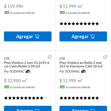
$ 119.990
$ 11.999
m²
6
cuotas sin interés
6
cuotas sin interés
(4)
Agregar
Agregar
DIB
DIB
Piso Vinílico 2 mm 15.2x91.4
Piso Vinílico en Rollo 2 mm
cm Calm Roble 3.34 m2
2x5 m Harmony Café 10 m2
Por SODIMAC
Por SODIMAC
$ 12.990
m²
$ 11.999
m²
6
cuotas sin interés
6
cuotas sin interés
(8)
(1)
Agregar
Agregar