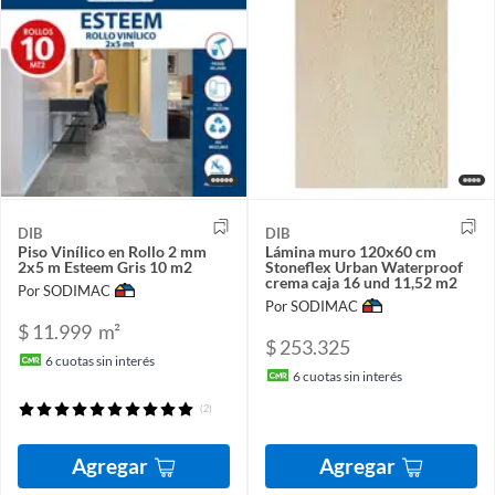
DIB
DIB
Piso Vinílico en Rollo 2 mm
Lámina muro 120x60 cm
2x5 m Esteem Gris 10 m2
Stoneflex Urban Waterproof
crema caja 16 und 11,52 m2
Por SODIMAC
Por SODIMAC
$ 11.999
m²
$ 253.325
6
cuotas sin interés
6
cuotas sin interés
(2)
Agregar
Agregar