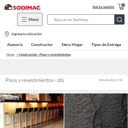
0
Inicia sesión
Menú
Search
Bar
location-
Ingresa tu ubicación
icon
Asesoría
Constructor
Deco Hogar
Tipos de Entrega
Home
Construcción - Pisos y revestimientos
Pisos y revestimientos - dib
Resultados
(
74
)