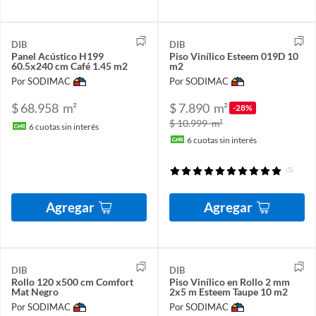
DIB
DIB
Panel Acústico H199
Piso Vinílico Esteem 019D 10
60.5x240 cm Café 1.45 m2
m2
Por SODIMAC
Por SODIMAC
$ 68.958
m²
$ 7.890
m²
-28%
$ 10.999
m²
6
cuotas sin interés
6
cuotas sin interés
(5)
Agregar
Agregar
DIB
DIB
Rollo 120 x500 cm Comfort
Piso Vinílico en Rollo 2 mm
Mat Negro
2x5 m Esteem Taupe 10 m2
Por SODIMAC
Por SODIMAC