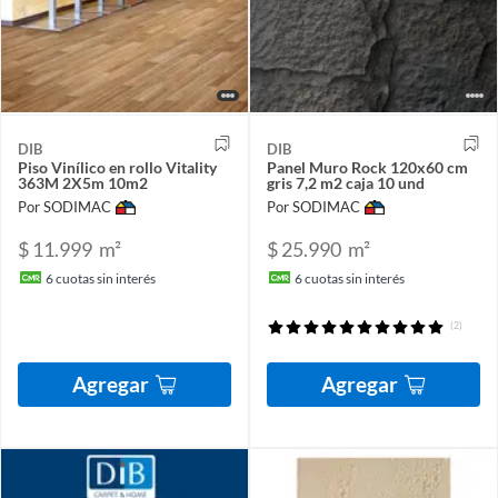
DIB
DIB
Piso Vinílico en rollo Vitality
Panel Muro Rock 120x60 cm
363M 2X5m 10m2
gris 7,2 m2 caja 10 und
Por SODIMAC
Por SODIMAC
$ 11.999
m²
$ 25.990
m²
6
cuotas sin interés
6
cuotas sin interés
(2)
Agregar
Agregar