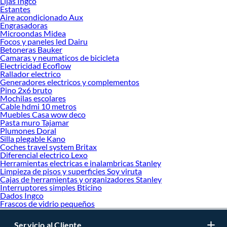
Lijas Ingco
Estantes
Aire acondicionado Aux
Engrasadoras
Microondas Midea
Focos y paneles led Dairu
Betoneras Bauker
Camaras y neumaticos de bicicleta
Electricidad Ecoflow
Rallador electrico
Generadores electricos y complementos
Pino 2x6 bruto
Mochilas escolares
Cable hdmi 10 metros
Muebles Casa wow deco
Pasta muro Tajamar
Plumones Doral
Silla plegable Kano
Coches travel system Britax
Diferencial electrico Lexo
Herramientas electricas e inalambricas Stanley
Limpieza de pisos y superficies Soy viruta
Cajas de herramientas y organizadores Stanley
Interruptores simples Bticino
Dados Ingco
Frascos de vidrio pequeños
Servicio al Cliente