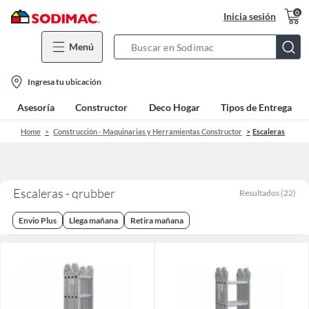
0
Inicia sesión
Menú
Search
Bar
location-
Ingresa tu ubicación
icon
Asesoría
Constructor
Deco Hogar
Tipos de Entrega
Home
Construcción - Maquinarias y Herramientas Constructor
Escaleras
Escaleras - qrubber
Resultados
(
22
)
Envio Plus
Llega mañana
Retira mañana