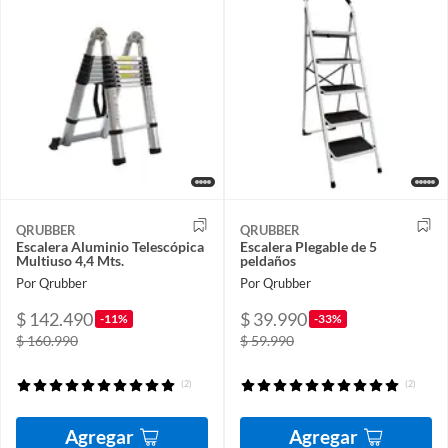
QRUBBER
QRUBBER
Escalera Aluminio Telescópica
Escalera Plegable de 5
Multiuso 4,4 Mts.
peldaños
Por Qrubber
Por Qrubber
$ 142.490
$ 39.990
-11%
-33%
$ 160.990
$ 59.990
(2)
(2)
Agregar
Agregar