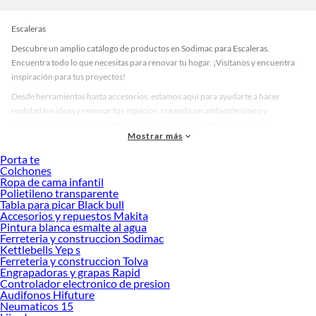
Escaleras
Descubre un amplio catálogo de productos en Sodimac para Escaleras.
Encuentra todo lo que necesitas para renovar tu hogar. ¡Visítanos y encuentra
inspiración para tus proyectos!
Desde herramientas hasta accesorios, estamos aquí para ayudarte a hacer
realidad tus ideas y renovar tus espacios, creando un ambiente único y
personalizado. Explora nuestra selección de herramientas, materiales y
Mostrar más
accesorios de calidad que te ayudarán a crear un espacio más tú.
Porta te
Desde remodelaciones hasta proyectos de decoración, estamos aquí para hacer
Colchones
tus ideas realidad. ¡Visítanos y encuentra todo lo que tenemos para ofrecerte en
Ropa de cama infantil
Escaleras!
Polietileno transparente
Tabla para picar Black bull
Explora la variedad de productos de Escaleras en Sodimac
Accesorios y repuestos Makita
Pintura blanca esmalte al agua
Herramientas, materiales y accesorios de calidad para tus proyectos y
Ferreteria y construccion Sodimac
renovación de espacios. ¡Visítanos y descubre todo lo que tenemos para
Kettlebells Yep s
ofrecerte!
Ferreteria y construccion Tolva
Engrapadoras y grapas Rapid
Encuentra una amplia variedad de productos de Escaleras en Sodimac.
Controlador electronico de presion
Encuentra todo lo necesario para tus proyectos de renovación y decoración.
Audifonos Hifuture
¡Visítanos y haz tus ideas realidad!
Neumaticos 15