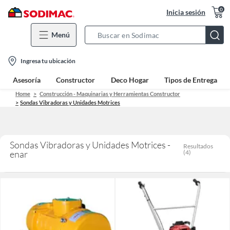
0
Inicia sesión
Menú
Search
Bar
location-
Ingresa tu ubicación
icon
Asesoría
Constructor
Deco Hogar
Tipos de Entrega
Home
Construcción - Maquinarias y Herramientas Constructor
Sondas Vibradoras y Unidades Motrices
Sondas Vibradoras y Unidades Motrices -
Resultados
enar
(
4
)