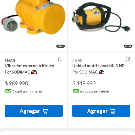
ENAR
ENAR
Vibrador externo trifásico
Unidad motriz portátil 3 HP
Por SODIMAC
Por SODIMAC
$ 989.990
$ 449.990
6
cuotas sin interés
6
cuotas sin interés
Agregar
Agregar