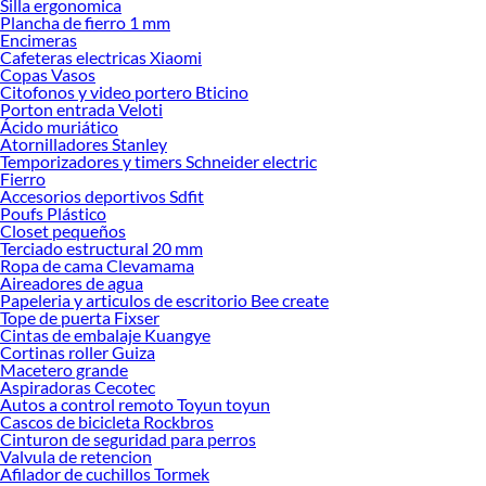
Silla ergonomica
Plancha de fierro 1 mm
Encuentra una amplia variedad de productos de Sondas Vibradoras y Unidades
Encimeras
Motrices en Sodimac. Encuentra todo lo necesario para tus proyectos de
Cafeteras electricas Xiaomi
Copas Vasos
renovación y decoración. ¡Visítanos y haz tus ideas realidad!
Citofonos y video portero Bticino
Porton entrada Veloti
Ácido muriático
Atornilladores Stanley
Temporizadores y timers Schneider electric
Fierro
Accesorios deportivos Sdfit
Poufs Plástico
Closet pequeños
Terciado estructural 20 mm
Ropa de cama Clevamama
Aireadores de agua
Papeleria y articulos de escritorio Bee create
Tope de puerta Fixser
Cintas de embalaje Kuangye
Cortinas roller Guiza
Macetero grande
Aspiradoras Cecotec
Autos a control remoto Toyun toyun
Cascos de bicicleta Rockbros
Cinturon de seguridad para perros
Valvula de retencion
Afilador de cuchillos Tormek