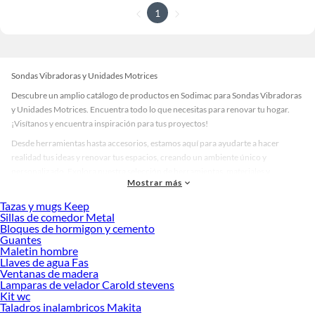
1
Sondas Vibradoras y Unidades Motrices
Descubre un amplio catálogo de productos en Sodimac para Sondas Vibradoras
y Unidades Motrices. Encuentra todo lo que necesitas para renovar tu hogar.
¡Visítanos y encuentra inspiración para tus proyectos!
Desde herramientas hasta accesorios, estamos aquí para ayudarte a hacer
realidad tus ideas y renovar tus espacios, creando un ambiente único y
personalizado. Explora nuestra selección de herramientas, materiales y
Mostrar más
accesorios de calidad que te ayudarán a crear un espacio más tú.
Tazas y mugs Keep
Desde remodelaciones hasta proyectos de decoración, estamos aquí para hacer
Sillas de comedor Metal
tus ideas realidad. ¡Visítanos y encuentra todo lo que tenemos para ofrecerte en
Bloques de hormigon y cemento
Sondas Vibradoras y Unidades Motrices!
Guantes
Maletin hombre
Explora la variedad de productos de Sondas Vibradoras y Unidades
Llaves de agua Fas
Motrices en Sodimac
Ventanas de madera
Lamparas de velador Carold stevens
Herramientas, materiales y accesorios de calidad para tus proyectos y
Kit wc
renovación de espacios. ¡Visítanos y descubre todo lo que tenemos para
Taladros inalambricos Makita
ofrecerte!