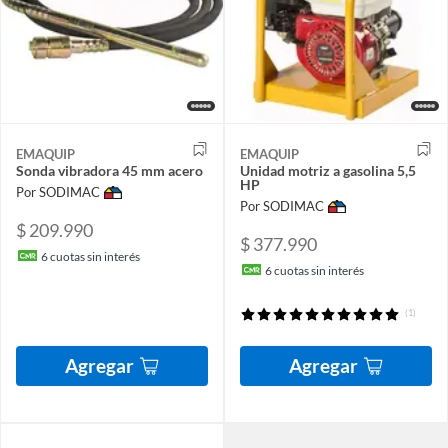
EMAQUIP
EMAQUIP
Sonda vibradora 45 mm acero
Unidad motriz a gasolina 5,5
HP
Por SODIMAC
Por SODIMAC
$ 209.990
$ 377.990
6
cuotas sin interés
6
cuotas sin interés
(1)
Agregar
Agregar