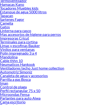
Termoventilador
renovación de espacios. ¡Visítanos y descubre todo lo que tenemos para
Hamacas Kano
ofrecerte!
Tocadores Muebles kids
Estanque de agua 5000 litros
Encuentra una amplia variedad de productos de Sondas Vibradoras y Unidades
Tapacan
Motrices en Sodimac. Encuentra todo lo necesario para tus proyectos de
Sartenes Fagor
Camelia
renovación y decoración. ¡Visítanos y haz tus ideas realidad!
Gatos
Linterna para casco
Mas accesorios de higiene para perros
Impresoras Cricut
Terminales para cortina
Limas y escofinas Bauker
Vinilos para ventanas
Polin impregnado 3 a 4
Mandolina
Cable thhn 10
Neumaticos Hankook
Ventiladores techo Just home collection
Automotriz Simoniz
Canaleta de agua y accesorios
Parrilla a gas Bosca
Iman
Control de plaga
Perfil rectangular 75 x 50
Microondas Fensa
Parlantes para auto Aiwa
Cama escritorio