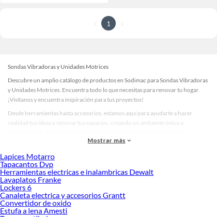
1
Sondas Vibradoras y Unidades Motrices
Descubre un amplio catálogo de productos en Sodimac para Sondas Vibradoras
y Unidades Motrices. Encuentra todo lo que necesitas para renovar tu hogar.
¡Visítanos y encuentra inspiración para tus proyectos!
Desde herramientas hasta accesorios, estamos aquí para ayudarte a hacer
realidad tus ideas y renovar tus espacios, creando un ambiente único y
personalizado. Explora nuestra selección de herramientas, materiales y
Mostrar más
accesorios de calidad que te ayudarán a crear un espacio más tú.
Lapices Motarro
Desde remodelaciones hasta proyectos de decoración, estamos aquí para hacer
Tapacantos Dvp
tus ideas realidad. ¡Visítanos y encuentra todo lo que tenemos para ofrecerte en
Herramientas electricas e inalambricas Dewalt
Sondas Vibradoras y Unidades Motrices!
Lavaplatos Franke
Lockers 6
Explora la variedad de productos de Sondas Vibradoras y Unidades
Canaleta electrica y accesorios Grantt
Motrices en Sodimac
Convertidor de oxido
Estufa a lena Amesti
Herramientas, materiales y accesorios de calidad para tus proyectos y