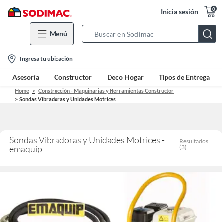
0
Inicia sesión
Menú
Search
Bar
location-
Ingresa tu ubicación
icon
Asesoría
Constructor
Deco Hogar
Tipos de Entrega
Home
Construcción - Maquinarias y Herramientas Constructor
Sondas Vibradoras y Unidades Motrices
Sondas Vibradoras y Unidades Motrices -
Resultados
emaquip
(
3
)