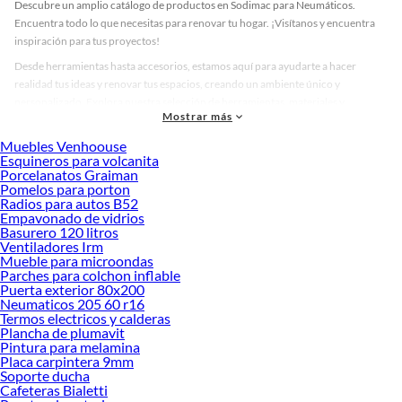
Descubre un amplio catálogo de productos en Sodimac para Neumáticos.
Encuentra todo lo que necesitas para renovar tu hogar. ¡Visítanos y encuentra
inspiración para tus proyectos!
Desde herramientas hasta accesorios, estamos aquí para ayudarte a hacer
realidad tus ideas y renovar tus espacios, creando un ambiente único y
personalizado. Explora nuestra selección de herramientas, materiales y
Mostrar más
accesorios de calidad que te ayudarán a crear un espacio más tú.
Muebles Venhoouse
Desde remodelaciones hasta proyectos de decoración, estamos aquí para hacer
Esquineros para volcanita
tus ideas realidad. ¡Visítanos y encuentra todo lo que tenemos para ofrecerte en
Porcelanatos Graiman
Neumáticos!
Pomelos para porton
Radios para autos B52
Explora la variedad de productos de Neumáticos en Sodimac
Empavonado de vidrios
Basurero 120 litros
Herramientas, materiales y accesorios de calidad para tus proyectos y
Ventiladores Irm
renovación de espacios. ¡Visítanos y descubre todo lo que tenemos para
Mueble para microondas
ofrecerte!
Parches para colchon inflable
Puerta exterior 80x200
Encuentra una amplia variedad de productos de Neumáticos en Sodimac.
Neumaticos 205 60 r16
Encuentra todo lo necesario para tus proyectos de renovación y decoración.
Termos electricos y calderas
¡Visítanos y haz tus ideas realidad!
Plancha de plumavit
Pintura para melamina
Placa carpintera 9mm
Soporte ducha
Cafeteras Bialetti