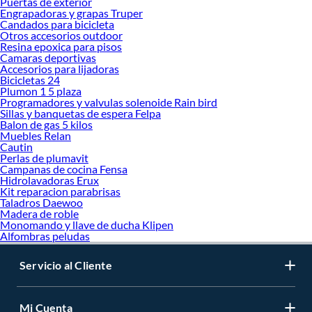
Puertas de exterior
Engrapadoras y grapas Truper
Candados para bicicleta
Otros accesorios outdoor
Resina epoxica para pisos
Camaras deportivas
Accesorios para lijadoras
Bicicletas 24
Plumon 1 5 plaza
Programadores y valvulas solenoide Rain bird
Sillas y banquetas de espera Felpa
Balon de gas 5 kilos
Muebles Relan
Cautin
Perlas de plumavit
Campanas de cocina Fensa
Hidrolavadoras Erux
Kit reparacion parabrisas
Taladros Daewoo
Madera de roble
Monomando y llave de ducha Klipen
Alfombras peludas
Servicio al Cliente
Mi Cuenta