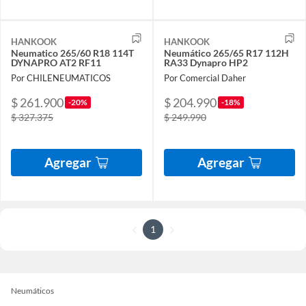
HANKOOK
HANKOOK
Neumatico 265/60 R18 114T
Neumático 265/65 R17 112H
DYNAPRO AT2 RF11
RA33 Dynapro HP2
Por CHILENEUMATICOS
Por Comercial Daher
$ 261.900
$ 204.990
-20%
-18%
$ 327.375
$ 249.990
Agregar
Agregar
1
Neumáticos