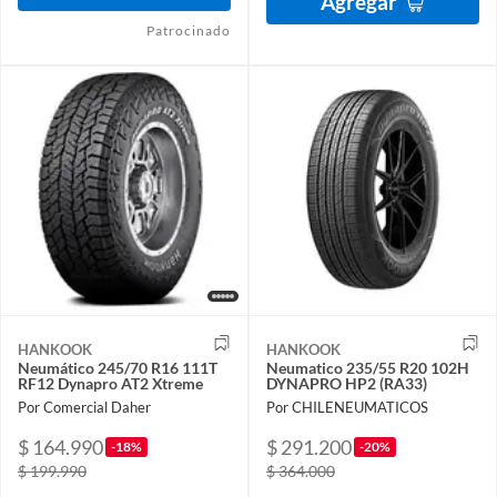
Agregar
Patrocinado
HANKOOK
HANKOOK
Neumático 245/70 R16 111T
Neumatico 235/55 R20 102H
RF12 Dynapro AT2 Xtreme
DYNAPRO HP2 (RA33)
Por Comercial Daher
Por CHILENEUMATICOS
$ 164.990
$ 291.200
-18%
-20%
$ 199.990
$ 364.000