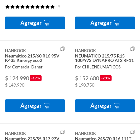
(1)
Agregar
Agregar
HANKOOK
HANKOOK
Neumático 215/60 R16 95V
NEUMATICO 215/75 R15
K435 Kinergy eco2
100/97S DYNAPRO AT2 RF11
Por Comercial Daher
Por CHILENEUMATICOS
$ 124.990
$ 152.600
-17%
-20%
$ 149.990
$ 190.750
Agregar
Agregar
HANKOOK
HANKOOK
Neumatico 225/55 R17 97V
Neumatico 245/70 R16 111T