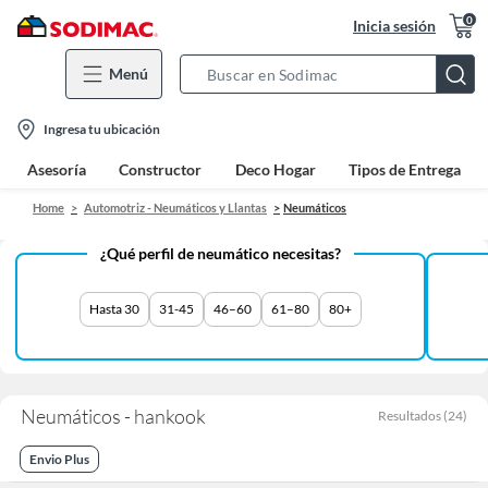
0
Inicia sesión
Menú
Search
Bar
location-
Ingresa tu ubicación
icon
Asesoría
Constructor
Deco Hogar
Tipos de Entrega
Home
Automotriz - Neumáticos y Llantas
Neumáticos
¿Qué perfil de neumático necesitas?
Hasta 30
31-45
46–60
61–80
80+
Neumáticos - hankook
Resultados
(
24
)
Envio Plus