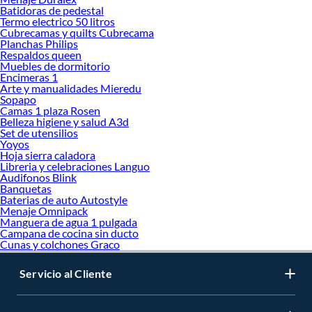
Batidoras de pedestal
Termo electrico 50 litros
Cubrecamas y quilts Cubrecama
Planchas Philips
Respaldos queen
Muebles de dormitorio
Encimeras 1
Arte y manualidades Mieredu
Sopapo
Camas 1 plaza Rosen
Belleza higiene y salud A3d
Set de utensilios
Yoyos
Hoja sierra caladora
Libreria y celebraciones Languo
Audifonos Blink
Banquetas
Baterias de auto Autostyle
Menaje Omnipack
Manguera de agua 1 pulgada
Campana de cocina sin ducto
Cunas y colchones Graco
Servicio al Cliente