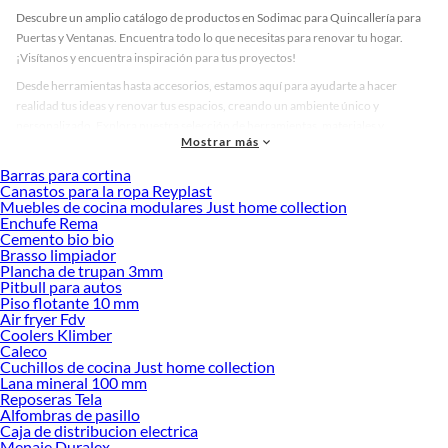
Descubre un amplio catálogo de productos en Sodimac para Quincallería para
Puertas y Ventanas. Encuentra todo lo que necesitas para renovar tu hogar.
¡Visítanos y encuentra inspiración para tus proyectos!
Desde herramientas hasta accesorios, estamos aquí para ayudarte a hacer
realidad tus ideas y renovar tus espacios, creando un ambiente único y
personalizado. Explora nuestra selección de herramientas, materiales y
Mostrar más
accesorios de calidad que te ayudarán a crear un espacio más tú.
Barras para cortina
Desde remodelaciones hasta proyectos de decoración, estamos aquí para hacer
Canastos para la ropa Reyplast
tus ideas realidad. ¡Visítanos y encuentra todo lo que tenemos para ofrecerte en
Muebles de cocina modulares Just home collection
Quincallería para Puertas y Ventanas!
Enchufe Rema
Cemento bio bio
Explora la variedad de productos de Quincallería para Puertas y
Brasso limpiador
Ventanas en Sodimac
Plancha de trupan 3mm
Pitbull para autos
Herramientas, materiales y accesorios de calidad para tus proyectos y
Piso flotante 10 mm
renovación de espacios. ¡Visítanos y descubre todo lo que tenemos para
Air fryer Fdv
ofrecerte!
Coolers Klimber
Caleco
Encuentra una amplia variedad de productos de Quincallería para Puertas y
Cuchillos de cocina Just home collection
Ventanas en Sodimac. Encuentra todo lo necesario para tus proyectos de
Lana mineral 100 mm
Reposeras Tela
renovación y decoración. ¡Visítanos y haz tus ideas realidad!
Alfombras de pasillo
Caja de distribucion electrica
Menaje Duralex