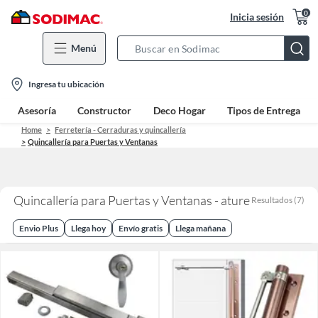
0
Inicia sesión
Menú
Search
Bar
location-
Ingresa tu ubicación
icon
Asesoría
Constructor
Deco Hogar
Tipos de Entrega
Home
Ferretería - Cerraduras y quincallería
Quincallería para Puertas y Ventanas
Quincallería para Puertas y Ventanas - ature
Resultados
(
7
)
Envio Plus
Llega hoy
Envío gratis
Llega mañana