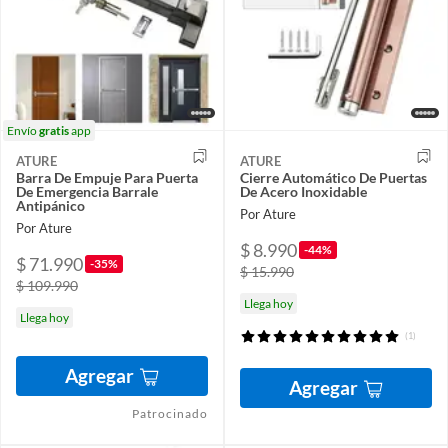
Envío
gratis
app
ATURE
ATURE
Barra De Empuje Para Puerta
Cierre Automático De Puertas
De Emergencia Barrale
De Acero Inoxidable
Antipánico
Por Ature
Por Ature
$ 8.990
-44%
$ 71.990
-35%
$ 15.990
$ 109.990
Llega hoy
Llega hoy
(1)
Agregar
Agregar
Patrocinado