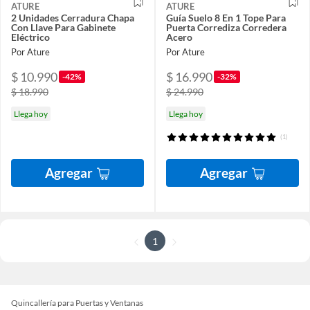
ATURE
ATURE
2 Unidades Cerradura Chapa
Guía Suelo 8 En 1 Tope Para
Con Llave Para Gabinete
Puerta Corrediza Corredera
Eléctrico
Acero
Por Ature
Por Ature
$ 10.990
$ 16.990
-42%
-32%
$ 18.990
$ 24.990
Llega hoy
Llega hoy
(1)
Agregar
Agregar
1
Quincallería para Puertas y Ventanas