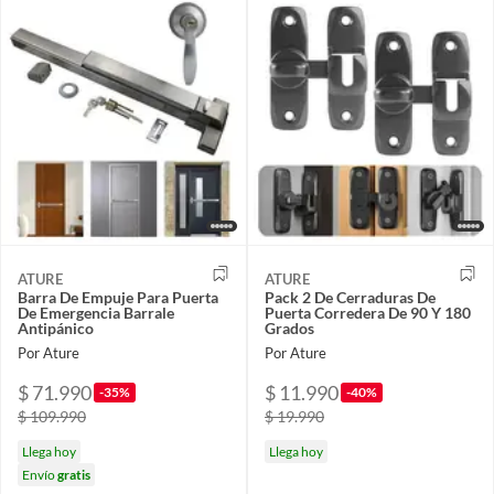
ATURE
ATURE
Barra De Empuje Para Puerta
Pack 2 De Cerraduras De
De Emergencia Barrale
Puerta Corredera De 90 Y 180
Antipánico
Grados
Por Ature
Por Ature
$ 71.990
$ 11.990
-35%
-40%
$ 109.990
$ 19.990
Llega hoy
Llega hoy
Envío
gratis