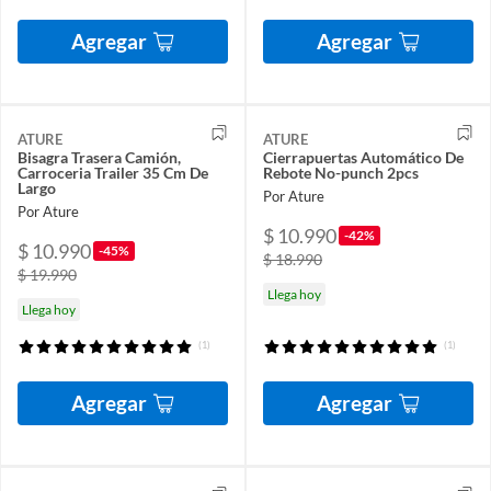
Agregar
Agregar
ATURE
ATURE
Bisagra Trasera Camión,
Cierrapuertas Automático De
Carroceria Trailer 35 Cm De
Rebote No-punch 2pcs
Largo
Por Ature
Por Ature
$ 10.990
-42%
$ 10.990
-45%
$ 18.990
$ 19.990
Llega hoy
Llega hoy
(1)
(1)
Agregar
Agregar