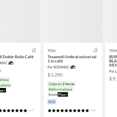
TESA
TES
l Doble Rollo Café
Tesamoll Umbral universal
BUR
1 m café
BL
IMAC
MO
Por SODIMAC
0
Por 
$ 5.290
$ 9
añana
Llega en
2 horas
mañana
Retira mañana
us
+
Envío
Plus
+
ECO
(17)
(24)