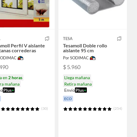
A
TESA
moll Perfil V aislante
Tesamoll Doble rollo
tanas correderas
aislante 95 cm
 SODIMAC
Por SODIMAC
.490
$ 5.960
ga en
2 horas
Llega mañana
ira mañana
Retira mañana
ío
Plus
+
Envío
Plus
+
ECO
(30)
(254)