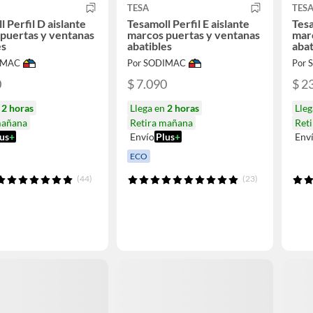
TESA
TES
l Perfil D aislante
Tesamoll Perfil E aislante
Tesa
puertas y ventanas
marcos puertas y ventanas
mar
es
abatibles
abat
IMAC
Por SODIMAC
Por
0
$ 7.090
$ 2
n
2 horas
Llega en
2 horas
Lle
mañana
Retira mañana
Ret
us
+
Envío
Plus
+
Env
ECO
(44)
(23)