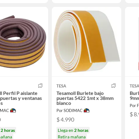
TESA
TES
 Perfil P aislante
Tesamoll Burlete bajo
Burl
puertas y ventanas
puertas 5422 1mt x 38mm
9mm
es
blanco
Por 
IMAC
Por SODIMAC
$ 8
0
$ 4.990
n
2 horas
Llega en
2 horas
mañana
Retira mañana