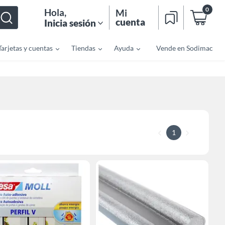
0
Hola
,
Mi
cuenta
Inicia sesión
Tarjetas y cuentas
Tiendas
Ayuda
Vende en Sodimac
1