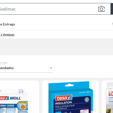
Search
Bar
de Entrega
s y Ventanas
r por
:
endados