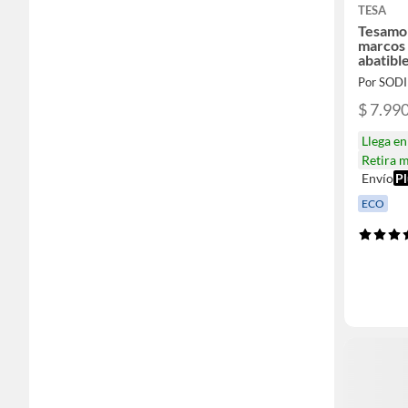
TESA
Tesamol
marcos 
abatibl
Por SOD
$ 7.99
Llega e
Retira 
Envío
Pl
ECO