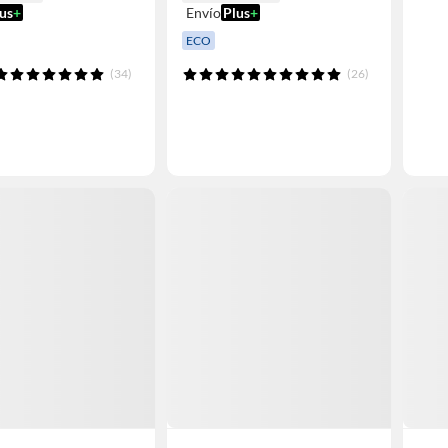
us
+
Envío
Plus
+
ECO
(34)
(26)