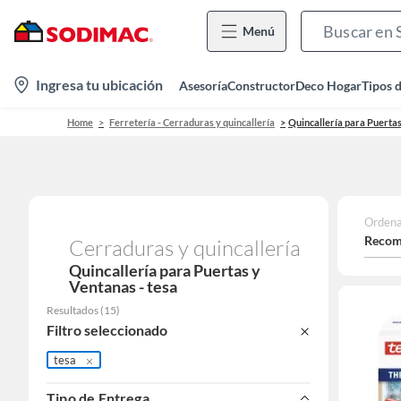
Menú
location-
Ingresa tu ubicación
Asesoría
Constructor
Deco Hogar
Tipos 
icon
Home
Ferretería - Cerraduras y quincallería
Quincallería para Puerta
Ordena
Recom
Cerraduras y quincallería
Quincallería para Puertas y
Ventanas - tesa
Resultados
(
15
)
Filtro seleccionado
tesa
Tipo de Entrega