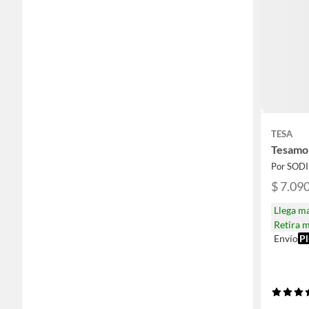
TESA
Tesamol
Por SOD
$ 7.09
Llega m
Retira 
Envío
Pl