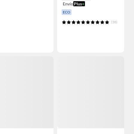
Envío
Plus
+
ECO
(38)