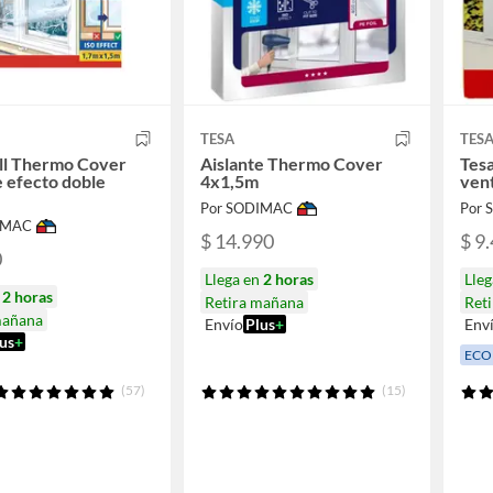
TESA
TES
ll Thermo Cover
Aislante Thermo Cover
Tesa
e efecto doble
4x1,5m
ven
Por SODIMAC
Por
IMAC
$ 14.990
$ 9
0
Llega en
2 horas
Lle
n
2 horas
Retira mañana
Ret
mañana
Envío
Plus
+
Env
us
+
ECO
(57)
(15)