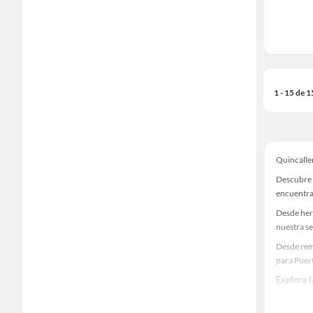
1 - 15 de 
Quincalle
Descubre 
encuentra
Desde her
nuestra se
Desde rem
para Puer
Explora 
Herramient