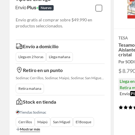
Nuevo
Envío gratis al comprar sobre $49.990 en
productos seleccionados.
TESA
Tesamo
Envío a domicilio
Aislant
cristal
Llega en 2 horas
Llega mañana
Por SOD
Retiro en un punto
$ 8.79
Sodimac Cerrillos, Sodimac Maipú, Sodimac San Miguel, Sodimac El Bosque, Sodimac San Bernardo, Constructor Cantagallo, Sodimac Talagante, Sodimac San Fernando
Llega e
Retira 
Retira mañana
Envío
Pl
Stock en tienda
Tiendas Sodimac
Cerrillos
Maipú
San Miguel
El Bosque
Mostrar más