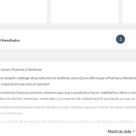
1
15 Resultados
ría para Puertas y Ventanas
un amplio catálogo de productos en Sodimac para Quincallería para Puertas y Ventanas.
 inspiración para tus proyectos!
ramientas hasta accesorios, estamos aquí para ayudarte a hacer realidad tus ideas y re
lección de herramientas, materiales y accesorios de calidad que te ayudarán a crear un
odelaciones hasta proyectos de decoración, estamos aquí para hacer tus ideas realidad
tas y Ventanas!
la variedad de productos de Quincallería para Puertas y Ventanas en Sodimac
as, materiales y accesorios de calidad para tus proyectos y renovación de espacios. ¡
Mostrar más