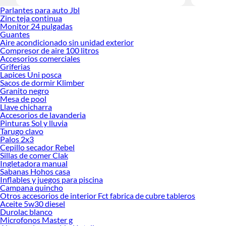
Encuentra
Parlantes para auto Jbl
decoración
Zinc teja continua
Monitor 24 pulgadas
Guantes
Aire acondicionado sin unidad exterior
Compresor de aire 100 litros
Accesorios comerciales
Griferias
Lapices Uni posca
Sacos de dormir Klimber
Granito negro
Mesa de pool
Llave chicharra
Accesorios de lavanderia
Pinturas Sol y lluvia
Tarugo clavo
Palos 2x3
Cepillo secador Rebel
Sillas de comer Clak
Ingletadora manual
Sabanas Hohos casa
Inflables y juegos para piscina
Campana quincho
Otros accesorios de interior Fct fabrica de cubre tableros
Aceite 5w30 diesel
Durolac blanco
Microfonos Master g