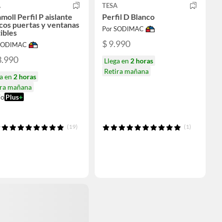
A
TESA
moll Perfil P aislante
Perfil D Blanco
cos puertas y ventanas
Por SODIMAC
ibles
$ 9.990
 SODIMAC
3.990
Llega en
2 horas
Retira mañana
ga en
2 horas
ira mañana
ío
Plus
+
(19)
(1)