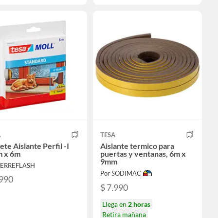
A
TESA
ete Aislante Perfil -I
Aislante termico para
 x 6m
puertas y ventanas, 6m x
9mm
FERREFLASH
Por SODIMAC
.990
$ 7.990
Llega en
2 horas
Retira mañana