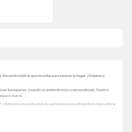
 Encuentra todo lo que necesitas para renovar tu hogar. ¡Visítanos y
novar tus espacios, creando un ambiente único y personalizado. Explora
 espacio más tú.
. ¡Visítanos y encuentra todo lo que tenemos para ofrecerte en Quincallería
Visítanos y descubre todo lo que tenemos para ofrecerte!