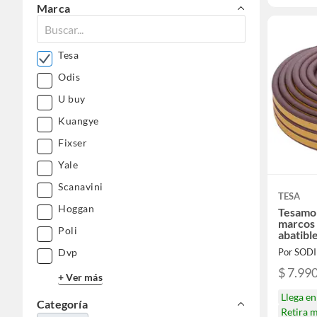
Marca
Tesa
Odis
U buy
Kuangye
Fixser
Yale
Scanavini
TESA
Hoggan
Tesamoll
marcos 
Poli
abatibl
Por SOD
Dvp
$ 7.99
+ Ver más
Llega e
Categoría
Retira 