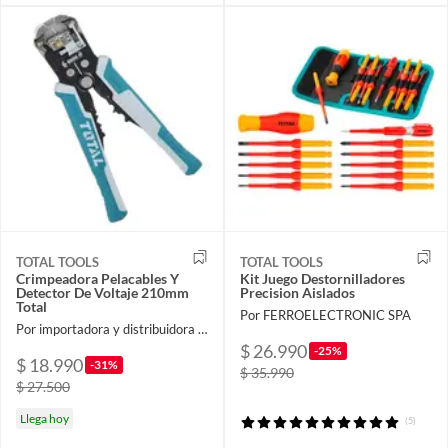
TOTAL TOOLS
TOTAL TOOLS
Crimpeadora Pelacables Y
Kit Juego Destornilladores
Detector De Voltaje 210mm
Precision Aislados
Total
Por FERROELECTRONIC SPA
Por importadora y distribuidora ferroelectronic spa
$ 26.990
-25%
$ 18.990
-31%
$ 35.990
$ 27.500
Llega hoy
(5)