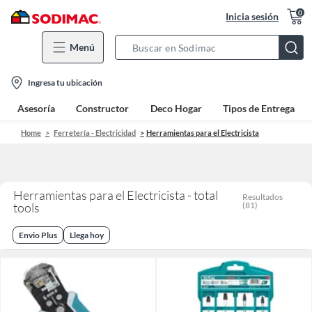
0
Inicia sesión
Menú
Search
Bar
location-
Ingresa tu ubicación
icon
Asesoría
Constructor
Deco Hogar
Tipos de Entrega
Home
Ferretería - Electricidad
Herramientas para el Electricista
Herramientas para el Electricista - total
Resultados
tools
(
81
)
Envio Plus
Llega hoy