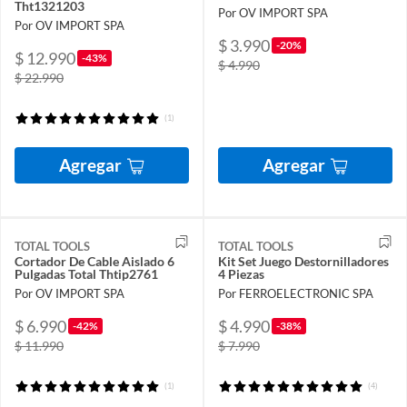
Tht1321203
Por OV IMPORT SPA
Por OV IMPORT SPA
$ 3.990
-20%
$ 12.990
-43%
$ 4.990
$ 22.990
(1)
Agregar
Agregar
TOTAL TOOLS
TOTAL TOOLS
Cortador De Cable Aislado 6
Kit Set Juego Destornilladores
Pulgadas Total Thtip2761
4 Piezas
Por OV IMPORT SPA
Por FERROELECTRONIC SPA
$ 6.990
$ 4.990
-42%
-38%
$ 11.990
$ 7.990
(1)
(4)