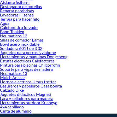
Electricista en Sodimac. Encuentra todo lo necesario para tus proyectos de
Aislante fisiterm
Destapador de botellas
renovación y decoración. ¡Visítanos y haz tus ideas realidad!
Reparar parabrisas
Lavadoras Hisense
Terraja para hacer hilo
Agua
Calefont tiro forzado
Bano Tnakiex
Neumaticos 12
Sillas de comedor Eames
Bowl acero inoxidable
Soldadura 6011 de 3 32
Juguetes para perros Nylabone
Herramientas y maquinas Dongcheng
Estufas electricas Calefactores
Pintura para piscinas Chilcorrofin
Soporte para vigas de madera
Neumaticos 13
Mulch Anasac
Hornos electricos Ursus trotter
Basureros y papeleros Casa bonita
Calzado Dike
Juguetes didacticos Magneti
Laca y selladores para madera
Herramientas outdoor Kuangye
4x4 cepillado
Cinta de aluminio