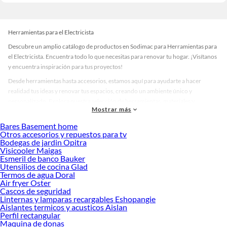
Herramientas para el Electricista
Descubre un amplio catálogo de productos en Sodimac para Herramientas para
el Electricista. Encuentra todo lo que necesitas para renovar tu hogar. ¡Visítanos
y encuentra inspiración para tus proyectos!
Desde herramientas hasta accesorios, estamos aquí para ayudarte a hacer
realidad tus ideas y renovar tus espacios, creando un ambiente único y
personalizado. Explora nuestra selección de herramientas, materiales y
Mostrar más
accesorios de calidad que te ayudarán a crear un espacio más tú.
Bares Basement home
Desde remodelaciones hasta proyectos de decoración, estamos aquí para hacer
Otros accesorios y repuestos para tv
tus ideas realidad. ¡Visítanos y encuentra todo lo que tenemos para ofrecerte en
Bodegas de jardin Opitra
Herramientas para el Electricista!
Visicooler Maigas
Esmeril de banco Bauker
Explora la variedad de productos de Herramientas para el Electricista
Utensilios de cocina Glad
en Sodimac
Termos de agua Doral
Air fryer Oster
Herramientas, materiales y accesorios de calidad para tus proyectos y
Cascos de seguridad
renovación de espacios. ¡Visítanos y descubre todo lo que tenemos para
Linternas y lamparas recargables Eshopangie
ofrecerte!
Aislantes termicos y acusticos Aislan
Perfil rectangular
Encuentra una amplia variedad de productos de Herramientas para el
Maquina de donas