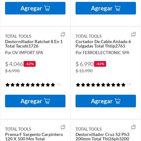
Agregar
Agregar
TOTAL TOOLS
TOTAL TOOLS
Destornillador Ratchet 8 En 1
Cortador De Cable Aislado 6
Total Tacsds1726
Pulgadas Total Thtip2761
Por OV IMPORT SPA
Por FERROELECTRONIC SPA
$ 4.046
$ 6.990
-42%
-42%
$ 6.990
$ 11.990
(1)
(1)
Agregar
Agregar
TOTAL TOOLS
TOTAL TOOLS
Prensa F Sargento Carpintero
Destornillador Cruz S2 Ph3
120 X 500 Mm Total
200mm Total Tht26ph3200