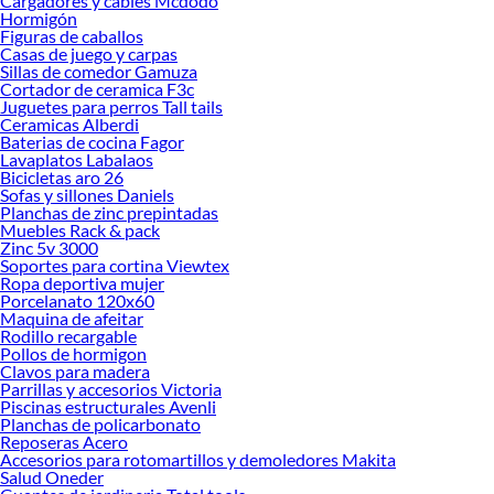
Cargadores y cables Mcdodo
Cunas y colchones!
Hormigón
Figuras de caballos
Explora la variedad de productos de Cunas y colchones en Sodimac
Casas de juego y carpas
Sillas de comedor Gamuza
Herramientas, materiales y accesorios de calidad para tus proyectos y
Cortador de ceramica F3c
renovación de espacios. ¡Visítanos y descubre todo lo que tenemos para
Juguetes para perros Tall tails
ofrecerte!
Ceramicas Alberdi
Baterias de cocina Fagor
Encuentra una amplia variedad de productos de Cunas y colchones en Sodimac.
Lavaplatos Labalaos
Encuentra todo lo necesario para tus proyectos de renovación y decoración.
Bicicletas aro 26
¡Visítanos y haz tus ideas realidad!
Sofas y sillones Daniels
Planchas de zinc prepintadas
Muebles Rack & pack
Zinc 5v 3000
Soportes para cortina Viewtex
Ropa deportiva mujer
Porcelanato 120x60
Maquina de afeitar
Rodillo recargable
Pollos de hormigon
Clavos para madera
Parrillas y accesorios Victoria
Piscinas estructurales Avenli
Planchas de policarbonato
Reposeras Acero
Accesorios para rotomartillos y demoledores Makita
Salud Oneder