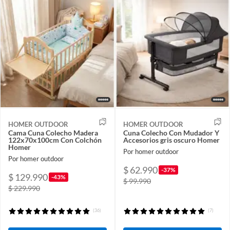
HOMER OUTDOOR
HOMER OUTDOOR
Cama Cuna Colecho Madera
Cuna Colecho Con Mudador Y
122x70x100cm Con Colchón
Accesorios gris oscuro Homer
Homer
Por homer outdoor
Por homer outdoor
$ 62.990
-37%
$ 129.990
-43%
$ 99.990
$ 229.990
(36)
(7)