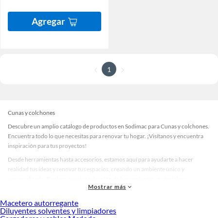
Agregar
1
Cunas y colchones
Descubre un amplio catálogo de productos en Sodimac para Cunas y colchones.
Encuentra todo lo que necesitas para renovar tu hogar. ¡Visítanos y encuentra
inspiración para tus proyectos!
Desde herramientas hasta accesorios, estamos aquí para ayudarte a hacer
realidad tus ideas y renovar tus espacios, creando un ambiente único y
personalizado. Explora nuestra selección de herramientas, materiales y
Mostrar más
accesorios de calidad que te ayudarán a crear un espacio más tú.
Macetero autorregante
Desde remodelaciones hasta proyectos de decoración, estamos aquí para hacer
Diluyentes solventes y limpiadores
tus ideas realidad. ¡Visítanos y encuentra todo lo que tenemos para ofrecerte en