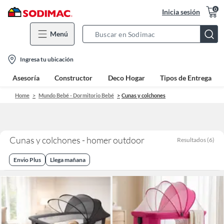
0
Inicia sesión
Menú
Search
Bar
location-
Ingresa tu ubicación
icon
Asesoría
Constructor
Deco Hogar
Tipos de Entrega
Home
Mundo Bebé - Dormitorio Bebé
Cunas y colchones
Cunas y colchones - homer outdoor
Resultados
(
6
)
Envio Plus
Llega mañana