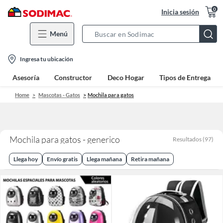
0
Inicia sesión
Menú
Search
Bar
location-
Ingresa tu ubicación
icon
Asesoría
Constructor
Deco Hogar
Tipos de Entrega
Home
Mascotas - Gatos
Mochila para gatos
Mochila para gatos - generico
Resultados
(
97
)
Llega hoy
Envío gratis
Llega mañana
Retira mañana