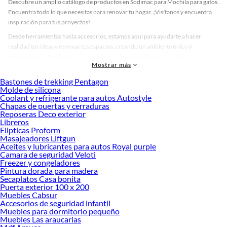
Descubre un amplio catálogo de productos en Sodimac para Mochila para gatos.
Encuentra todo lo que necesitas para renovar tu hogar. ¡Visítanos y encuentra
inspiración para tus proyectos!
Desde herramientas hasta accesorios, estamos aquí para ayudarte a hacer
realidad tus ideas y renovar tus espacios, creando un ambiente único y
personalizado. Explora nuestra selección de herramientas, materiales y
Mostrar más
accesorios de calidad que te ayudarán a crear un espacio más tú.
Bastones de trekking Pentagon
Desde remodelaciones hasta proyectos de decoración, estamos aquí para hacer
Molde de silicona
tus ideas realidad. ¡Visítanos y encuentra todo lo que tenemos para ofrecerte en
Coolant y refrigerante para autos Autostyle
Mochila para gatos!
Chapas de puertas y cerraduras
Reposeras Deco exterior
Explora la variedad de productos de Mochila para gatos en Sodimac
Libreros
Elipticas Proform
Herramientas, materiales y accesorios de calidad para tus proyectos y
Masajeadores Liftgun
renovación de espacios. ¡Visítanos y descubre todo lo que tenemos para
Aceites y lubricantes para autos Royal purple
ofrecerte!
Camara de seguridad Veloti
Freezer y congeladores
Encuentra una amplia variedad de productos de Mochila para gatos en Sodimac.
Pintura dorada para madera
Encuentra todo lo necesario para tus proyectos de renovación y decoración.
Secaplatos Casa bonita
¡Visítanos y haz tus ideas realidad!
Puerta exterior 100 x 200
Muebles Cabsur
Accesorios de seguridad infantil
Muebles para dormitorio pequeño
Muebles Las araucarias