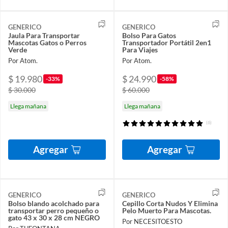
GENERICO
GENERICO
Jaula Para Transportar
Bolso Para Gatos
Mascotas Gatos o Perros
Transportador Portátil 2en1
Verde
Para Viajes
Por Atom.
Por Atom.
$ 19.980
$ 24.990
-33%
-58%
$ 30.000
$ 60.000
Llega mañana
Llega mañana
(6)
Agregar
Agregar
GENERICO
GENERICO
Bolso blando acolchado para
Cepillo Corta Nudos Y Elimina
transportar perro pequeño o
Pelo Muerto Para Mascotas.
gato 43 x 30 x 28 cm NEGRO
Por NECESITOESTO