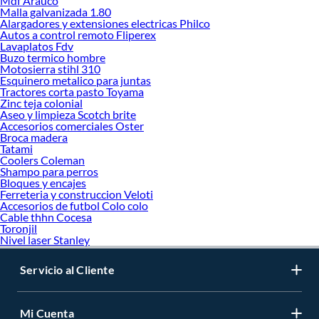
Mdf Arauco
Malla galvanizada 1.80
Alargadores y extensiones electricas Philco
Autos a control remoto Fliperex
Lavaplatos Fdv
Buzo termico hombre
Motosierra stihl 310
Esquinero metalico para juntas
Tractores corta pasto Toyama
Zinc teja colonial
Aseo y limpieza Scotch brite
Accesorios comerciales Oster
Broca madera
Tatami
Coolers Coleman
Shampo para perros
Bloques y encajes
Ferreteria y construccion Veloti
Accesorios de futbol Colo colo
Cable thhn Cocesa
Toronjil
Nivel laser Stanley
Servicio al Cliente
Mi Cuenta