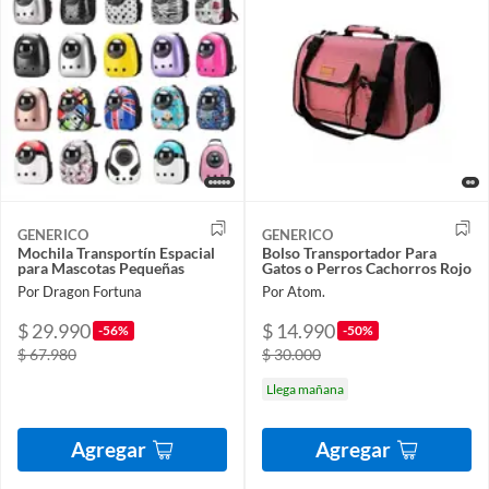
GENERICO
GENERICO
Mochila Transportín Espacial
Bolso Transportador Para
para Mascotas Pequeñas
Gatos o Perros Cachorros Rojo
Por Dragon Fortuna
Por Atom.
$ 29.990
$ 14.990
-56%
-50%
$ 67.980
$ 30.000
Llega mañana
Agregar
Agregar