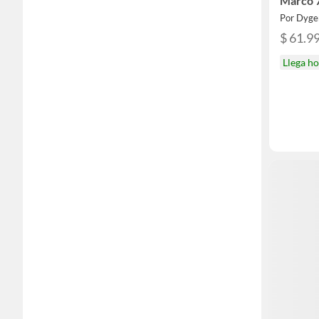
Marco 
Por Dyge
$ 61.9
Llega h