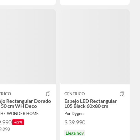
ERICO
GENERICO
ejo Rectangular Dorado
Espejo LED Rectangular
x 50 cm WH Deco
L05 Black 60x80 cm
 THE WONDER HOME
Por Dygen
9.990
$ 39.990
-62%
9.990
Llega hoy