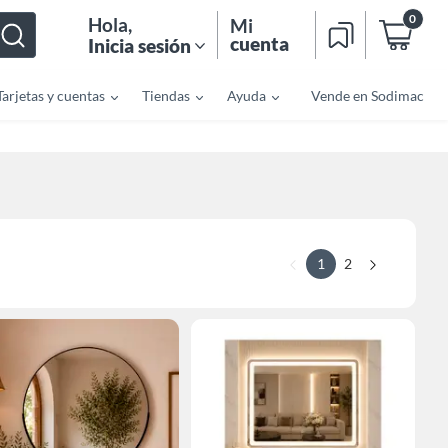
0
Hola
,
Mi
cuenta
Inicia sesión
Tarjetas y cuentas
Tiendas
Ayuda
Vende en Sodimac
1
2