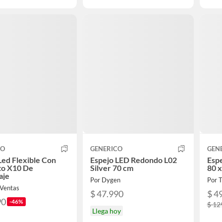
CO
GENERICO
GEN
Led Flexible Con
Espejo LED Redondo L02
Esp
o X10 De
Silver 70 cm
80 
aje
Por Dygen
Por
 Ventas
$ 47.990
$ 4
90
-46%
$ 12
Llega hoy