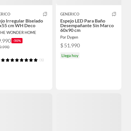
ERICO
GENERICO
jo Irregular Biselado
Espejo LED Para Baño
x55 cm WH Deco
Desempañante Sin Marco
60x90 cm
 THE WONDER HOME
Por Dygen
9.990
-50%
$ 51.990
9.990
Llega hoy
(1)