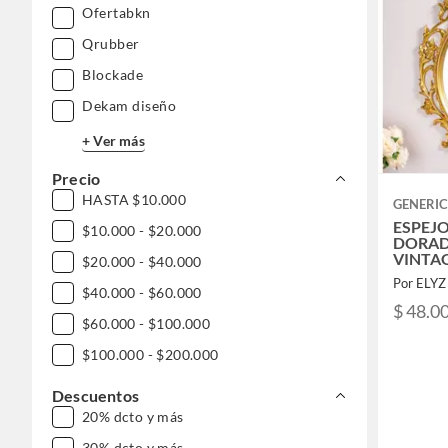
Ofertabkn
Qrubber
Blockade
Dekam diseño
+ Ver más
Precio
HASTA $10.000
GENERI
ESPEJ
$10.000 - $20.000
DORAD
VINTA
$20.000 - $40.000
Por ELYZ
$40.000 - $60.000
$ 48.0
$60.000 - $100.000
$100.000 - $200.000
Descuentos
20% dcto y más
30% dcto y más