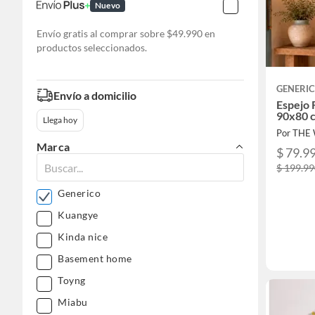
Nuevo
Envío gratis al comprar sobre $49.990 en
productos seleccionados.
GENERI
Envío a domicilio
Espejo 
90x80 
Llega hoy
Por TH
Marca
$ 79.9
$ 199.9
Generico
Kuangye
Kinda nice
Basement home
Toyng
Miabu