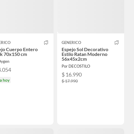
ERICO
GENERICO
ejo Cuerpo Entero
Espejo Sol Decorativo
ck 70x150 cm
Estilo Ratan Moderno
56x45x2cm
Dygen
Por DECOSTILO
4.054
$ 16.990
a hoy
$ 17.990