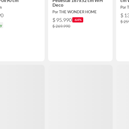
70x90 cm
Pedestal 167x52 cm WH
cm 
Deco
n
Por
Por THE WONDER HOME
90
$ 1
$ 95.990
-64%
$ 25
oy
$ 269.990