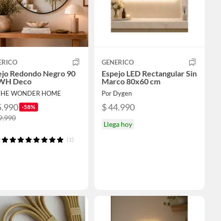
ERICO
GENERICO
ejo Redondo Negro 90
Espejo LED Rectangular Sin
WH Deco
Marco 80x60 cm
 THE WONDER HOME
Por Dygen
5.990
$ 44.990
-58%
9.990
Llega hoy
(1)