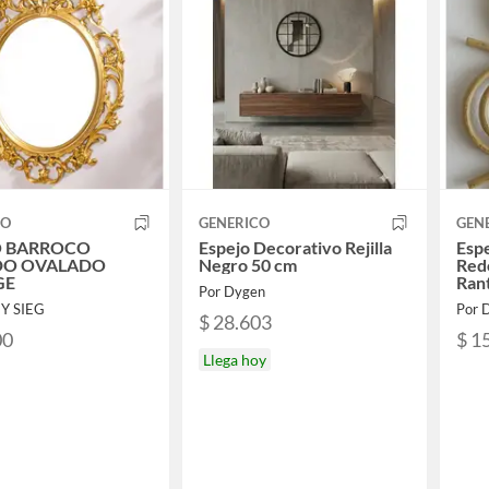
CO
GENERICO
GEN
O BARROCO
Espejo Decorativo Rejilla
Esp
O OVALADO
Negro 50 cm
Redo
GE
Ran
Por Dygen
 Y SIEG
Por 
$ 28.603
00
$ 1
Llega hoy