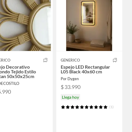
ERICO
GENERICO
ejo Decorativo
Espejo LED Rectangular
ndo Tejido Estilo
L05 Black 40x60 cm
tan 50x50x25cm
Por Dygen
DECOSTILO
$ 33.990
5.990
Llega hoy
(1)