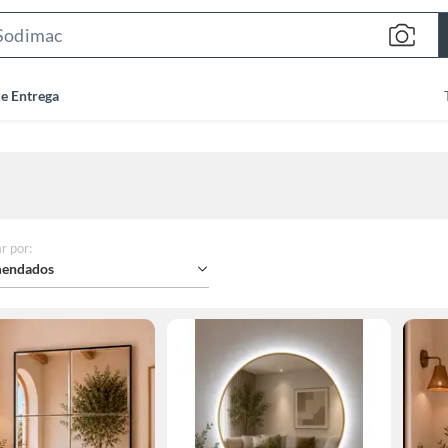
Search
Bar
de Entrega
r por
:
endados