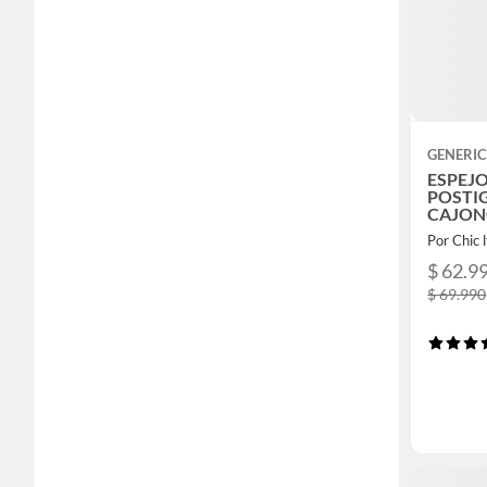
GENERI
ESPEJ
POSTI
CAJON
MADER
Por Chic 
$ 62.9
$ 69.990