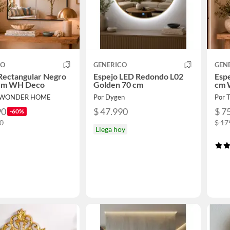
CO
GENERICO
GEN
Rectangular Negro
Espejo LED Redondo L02
Esp
cm WH Deco
Golden 70 cm
cm 
E WONDER HOME
Por Dygen
Por
90
$ 47.990
$ 7
-60%
90
$ 17
Llega hoy