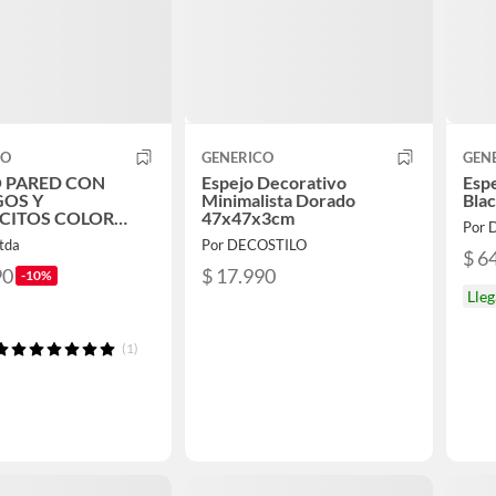
CO
GENERICO
GEN
O PARED CON
Espejo Decorativo
Esp
GOS Y
Minimalista Dorado
Bla
CITOS COLOR
47x47x3cm
Por 
A NATURAL
ltda
Por DECOSTILO
$ 6
90
$ 17.990
-10%
Lleg
(1)