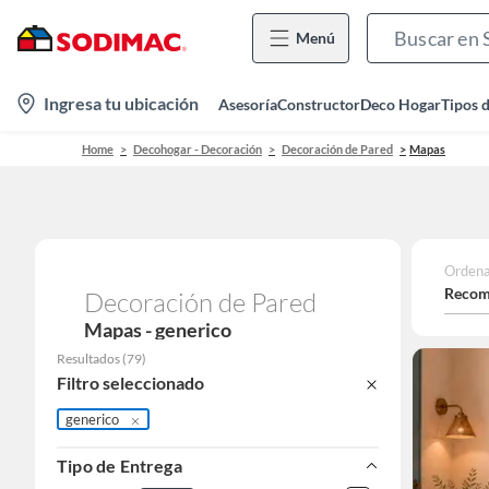
Menú
location-
Ingresa tu ubicación
Asesoría
Constructor
Deco Hogar
Tipos 
icon
Home
Decohogar - Decoración
Decoración de Pared
Mapas
Ordena
Recom
Decoración de Pared
Mapas - generico
Resultados
(
79
)
Filtro seleccionado
generico
Tipo de Entrega