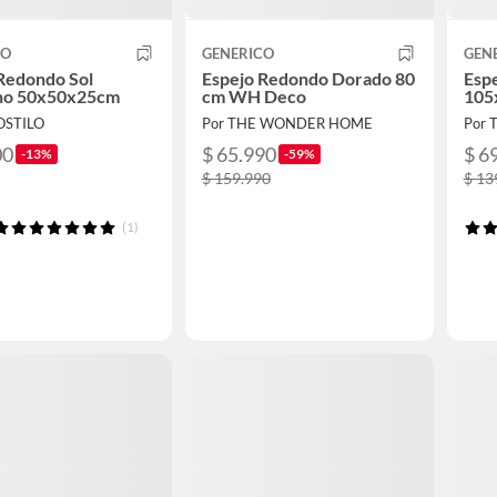
CO
GENERICO
GEN
Redondo Sol
Espejo Redondo Dorado 80
Espe
o 50x50x25cm
cm WH Deco
105
OSTILO
Por THE WONDER HOME
Por
00
$ 65.990
$ 6
-13%
-59%
$ 159.990
$ 13
(1)