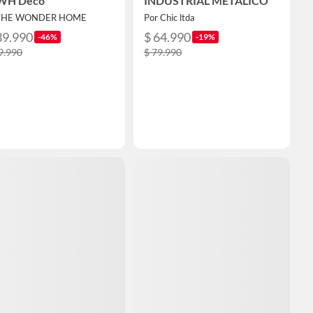
WH Deco
INDUSTRIAL METALICO
 THE WONDER HOME
Por Chic ltda
39.990
$ 64.990
-46%
-19%
9.990
$ 79.990