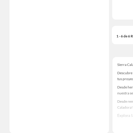
1 - 6 de 6
Sierra Ca
Descubre 
tus proye
Desde her
nuestra se
Desde remo
Caladora!
Explora 
Herramient
Encuentra