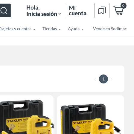
0
Hola
,
Mi
cuenta
Inicia sesión
Tarjetas y cuentas
Tiendas
Ayuda
Vende en Sodimac
1