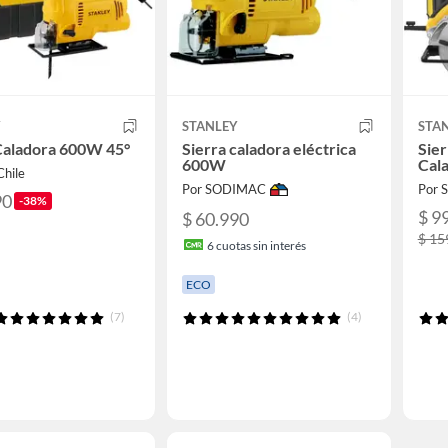
Y
STANLEY
STA
Caladora 600W 45°
Sierra caladora eléctrica
Sier
600W
Cal
Chile
Por SODIMAC
Por 
90
-38%
$ 9
$ 60.990
$ 15
6
cuotas sin interés
ECO
(7)
(4)