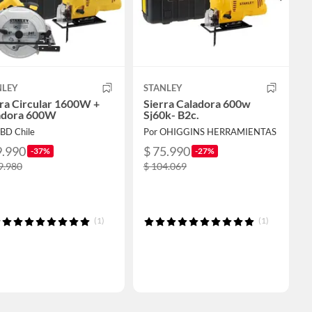
NLEY
STANLEY
ra Circular 1600W +
Sierra Caladora 600w
adora 600W
Sj60k- B2c.
SBD Chile
Por OHIGGINS HERRAMIENTAS
9.990
$ 75.990
-37%
-27%
9.980
$ 104.069
(1)
(1)