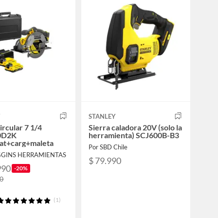
Y
STANLEY
ircular 7 1/4
Sierra caladora 20V (solo la
0D2K
herramienta) SCJ600B-B3
at+carg+maleta
Por SBD Chile
GGINS HERRAMIENTAS
$ 79.990
990
-20%
90
(1)