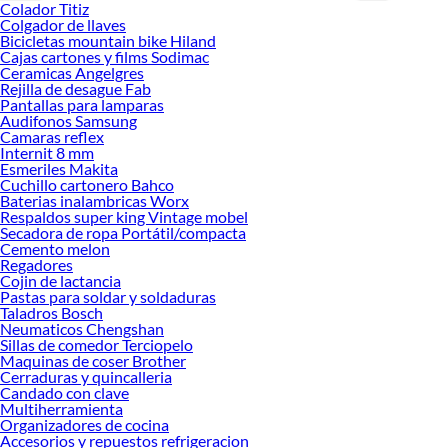
Colador Titiz
ideas real
Colgador de llaves
Bicicletas mountain bike Hiland
Cajas cartones y films Sodimac
Ceramicas Angelgres
Rejilla de desague Fab
Pantallas para lamparas
Audifonos Samsung
Camaras reflex
Internit 8 mm
Esmeriles Makita
Cuchillo cartonero Bahco
Baterias inalambricas Worx
Respaldos super king Vintage mobel
Secadora de ropa Portátil/compacta
Cemento melon
Regadores
Cojin de lactancia
Pastas para soldar y soldaduras
Taladros Bosch
Neumaticos Chengshan
Sillas de comedor Terciopelo
Maquinas de coser Brother
Cerraduras y quincalleria
Candado con clave
Multiherramienta
Organizadores de cocina
Accesorios y repuestos refrigeracion