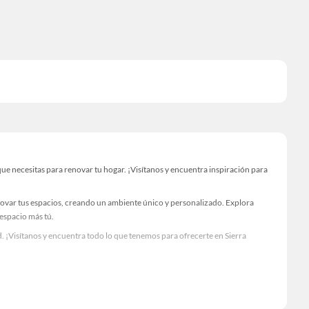
e necesitas para renovar tu hogar. ¡Visítanos y encuentra inspiración para
novar tus espacios, creando un ambiente único y personalizado. Explora
 espacio más tú.
 ¡Visítanos y encuentra todo lo que tenemos para ofrecerte en Sierra
Visítanos y descubre todo lo que tenemos para ofrecerte!
cesario para tus proyectos de renovación y decoración. ¡Visítanos y haz tus