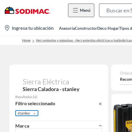
Menú
location-
Ingresa tu ubicación
Asesoría
Constructor
Deco Hogar
Tipos 
icon
Home
Herramientas y máquinas - Herramientas eléctricas e inalámbricas
Ordena
Recom
Sierra Eléctrica
Sierra Caladora - stanley
Resultados
(
6
)
Filtro seleccionado
stanley
Marca