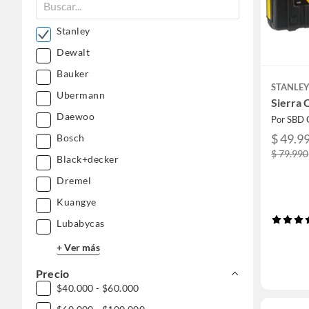
Stanley
Dewalt
Bauker
STANLE
Ubermann
Sierra 
Daewoo
Por SBD 
$ 49.9
Bosch
$ 79.990
Black+decker
Dremel
Kuangye
Lubabycas
+ Ver más
Precio
$40.000 - $60.000