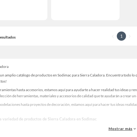
1
 Resultados
ladora
un amplio catálogo de productos en Sodimac para Sierra Caladora. Encuentra todo lo qu
ctos!
ramientas hasta accesorios, estamos aquí para ayudarte a hacer realidad tus ideas y re
lección de herramientas, materiales y accesorios de calidad que te ayudarán a crear un
delaciones hasta proyectos de decoración, estamos aquí para hacer tus ideas realidad.
la variedad de productos de Sierra Caladora en Sodimac
as, materiales y accesorios de calidad para tus proyectos y renovación de espacios. ¡
Mostrar más
 una amplia variedad de productos de Sierra Caladora en Sodimac. Encuentra todo lo ne