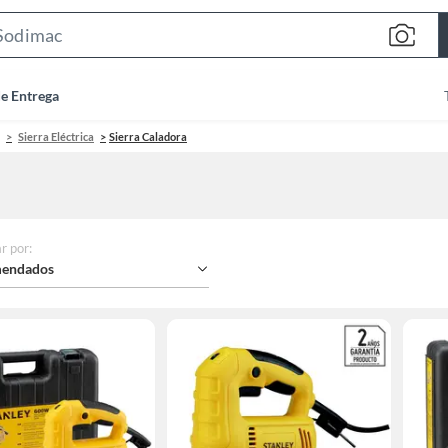
Search
Bar
de Entrega
Sierra Eléctrica
Sierra Caladora
r por
:
endados