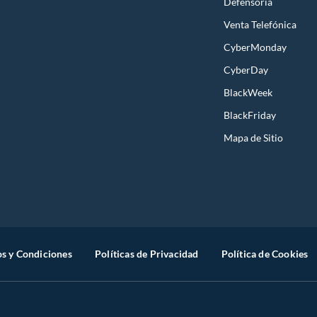
Defensoría
Venta Telefónica
CyberMonday
CyberDay
BlackWeek
BlackFriday
Mapa de Sitio
s y Condiciones
Políticas de Privacidad
Política de Cookies