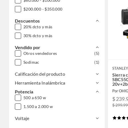
$60.000 - $100.000
$200.000 - $350.000
Descuentos
20% dcto y más
30% dcto y más
Vendido por
Otros vendedores
(5)
Sodimac
(1)
STANLE
Calificación del producto
Sierra c
SBC55
Herramienta Inalámbrica
20v+2b
Por OHI
Potencia
500 a 650 w
$ 239.
$ 299.9
1.500 a 2.000 w
Voltaje