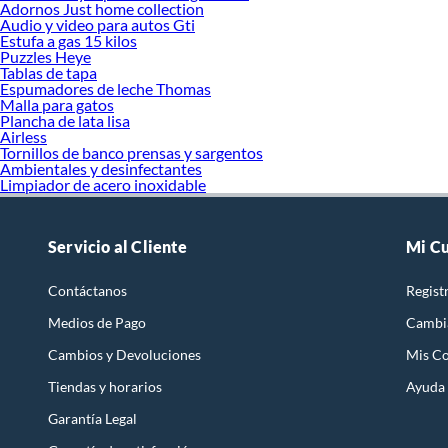
Adornos Just home collection
Audio y video para autos Gti
Estufa a gas 15 kilos
Puzzles Heye
Tablas de tapa
Espumadores de leche Thomas
Malla para gatos
Plancha de lata lisa
Airless
Tornillos de banco prensas y sargentos
Ambientales y desinfectantes
Limpiador de acero inoxidable
Servicio al Cliente
Mi C
Contáctanos
Regist
Medios de Pago
Cambi
Cambios y Devoluciones
Mis C
Tiendas y horarios
Ayuda
Garantía Legal