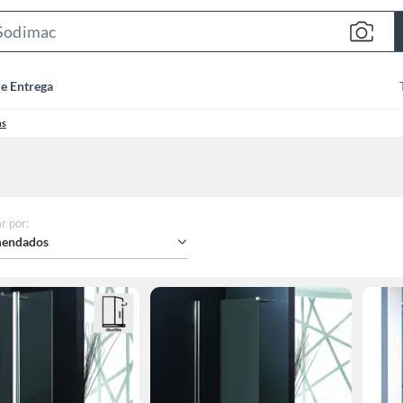
Search
Bar
de Entrega
as
r por
:
endados