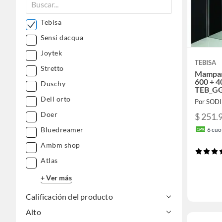
Tebisa
Sensi dacqua
Joytek
TEBISA
Stretto
Mampara
600 + 
Duschy
TEB_G
Dell orto
Por SOD
Doer
$ 251.
Bluedreamer
6
cuot
Ambm shop
Atlas
+ Ver más
Calificación del producto
Alto