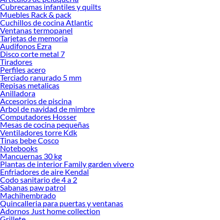
Cubrecamas infantiles y quilts
Muebles Rack & pack
Cuchillos de cocina Atlantic
Ventanas termopanel
Tarjetas de memoria
Audifonos Ezra
Disco corte metal 7
Tiradores
Perfiles acero
Terciado ranurado 5 mm
Repisas metalicas
Anilladora
Accesorios de piscina
Arbol de navidad de mimbre
Computadores Hosser
Mesas de cocina pequeñas
Ventiladores torre Kdk
Tinas bebe Cosco
Notebooks
Mancuernas 30 kg
Plantas de interior Family garden vivero
Enfriadores de aire Kendal
Codo sanitario de 4 a 2
Sabanas paw patrol
Machihembrado
Quincalleria para puertas y ventanas
Adornos Just home collection
Grillete