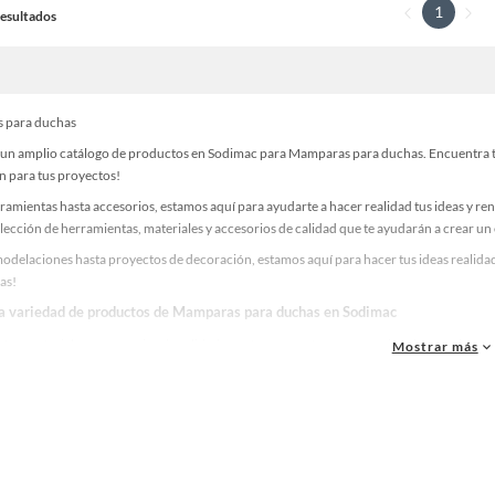
1
 Resultados
 para duchas
un amplio catálogo de productos en Sodimac para Mamparas para duchas. Encuentra tod
n para tus proyectos!
ramientas hasta accesorios, estamos aquí para ayudarte a hacer realidad tus ideas y re
lección de herramientas, materiales y accesorios de calidad que te ayudarán a crear un
odelaciones hasta proyectos de decoración, estamos aquí para hacer tus ideas realida
as!
la variedad de productos de Mamparas para duchas en Sodimac
as, materiales y accesorios de calidad para tus proyectos y renovación de espacios. ¡
Mostrar más
 una amplia variedad de productos de Mamparas para duchas en Sodimac. Encuentra tod
eas realidad!