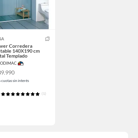
SA
wer Corredera
stable 140X190 cm
tal Templado
 SODIMAC
39.990
6
cuotas sin interés
(1)