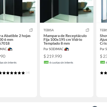
TEBISA
TEBI
 Abatible 2 hojas
Mampara de Receptáculo
Sho
400 6 mm
Fija 100x195 cm Vidrio
Aju
G7018
Templado 8 mm
Cris
IMAC
Por SODIMAC
Por
990
$ 219.990
$ 2
as sin interés
6
cuotas sin interés
(4)