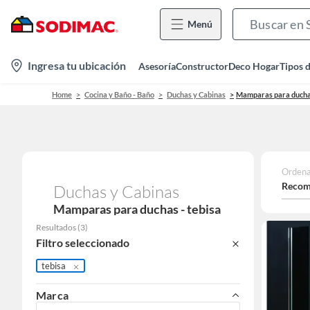
Menú
location-
Ingresa tu ubicación
Asesoría
Constructor
Deco Hogar
Tipos 
icon
Home
Cocina y Baño - Baño
Duchas y Cabinas
Mamparas para duch
Ordena
Recom
Duchas y Cabinas
Mamparas para duchas - tebisa
Resultados
(
3
)
Filtro seleccionado
tebisa
Marca