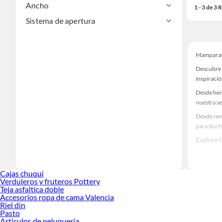
Ancho
1 - 3 de 3
Sistema de apertura
Mamparas
Descubre 
inspiració
Desde her
nuestra se
Desde rem
para duch
Explora 
Herramient
Encuentra
Cajas chuqui
haz tus id
Verduleros y fruteros Pottery
Teja asfaltica doble
Accesorios ropa de cama Valencia
Riel din
Pasto
Articulos de peluqueria