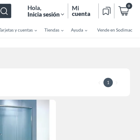
0
Hola
,
Mi
cuenta
Inicia sesión
Tarjetas y cuentas
Tiendas
Ayuda
Vende en Sodimac
1