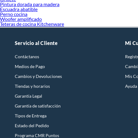
Pintura dorada para madera
Escuadra abatible
Perno cocina
Woofer amplificado
Teteras de cocina Kitchenware
Servicio al Cliente
Mi C
Contáctanos
Regist
Medios de Pago
Cambi
Cambios y Devoluciones
Mis C
Tiendas y horarios
Ayuda
Garantía Legal
Garantía de satisfacción
Tipos de Entrega
Estado del Pedido
Programa CMR Puntos