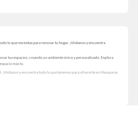
o lo que necesitas para renovar tu hogar. ¡Visítanos y encuentra
novar tus espacios, creando un ambiente único y personalizado. Explora
 espacio más tú.
d. ¡Visítanos y encuentra todo lo que tenemos para ofrecerte en Mamparas
Visítanos y descubre todo lo que tenemos para ofrecerte!
o lo necesario para tus proyectos de renovación y decoración. ¡Visítanos y