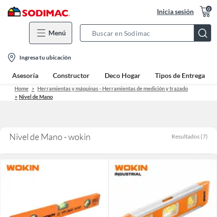
0
Inicia sesión
Menú
Search
Bar
location-
Ingresa tu ubicación
icon
Asesoría
Constructor
Deco Hogar
Tipos de Entrega
Home
Herramientas y máquinas - Herramientas de medición y trazado
Nivel de Mano
Nivel de Mano - wokin
Resultados
(
7
)