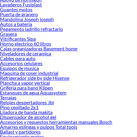
Encuentra todo lo necesario para tus proyectos de renovación y decoración.
Lavaderos Fusiplast
¡Visítanos y haz tus ideas realidad!
Guantes motos
Puerta de granero
Mandolina Joseph joseph
Autos a bateria
Pegamento ladrillo refractario
Grasera
Vitrificantes Sipa
Horno electrico 60 litros
Cajas organizadoras Basement home
Niveladores de ceramica
Cables para auto
Accesorios celulares
Equipos de musica
Maquina de coser industrial
Refrigerador side by side Hisense
Plancha a vapor vertical
Griferia para bano Klipen
Estanques de agua Aquasystem
Terrajas
Relojes despertadores Jbl
Pino cepillado 2x1
Lijadora de banda makita
Dispensador de alcohol gel
Accesorios y repuestos herramientas manuales Bosch
Amarres eslingas y pulpos Total tools
Ballast y partidores
Equipamiento motos