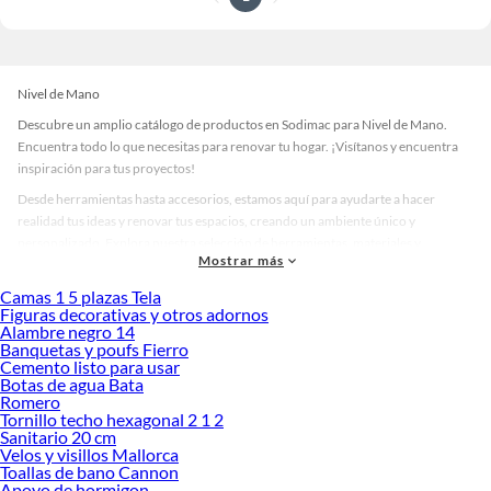
Nivel de Mano
Descubre un amplio catálogo de productos en Sodimac para Nivel de Mano.
Encuentra todo lo que necesitas para renovar tu hogar. ¡Visítanos y encuentra
inspiración para tus proyectos!
Desde herramientas hasta accesorios, estamos aquí para ayudarte a hacer
realidad tus ideas y renovar tus espacios, creando un ambiente único y
personalizado. Explora nuestra selección de herramientas, materiales y
Mostrar más
accesorios de calidad que te ayudarán a crear un espacio más tú.
Camas 1 5 plazas Tela
Desde remodelaciones hasta proyectos de decoración, estamos aquí para hacer
Figuras decorativas y otros adornos
tus ideas realidad. ¡Visítanos y encuentra todo lo que tenemos para ofrecerte en
Alambre negro 14
Nivel de Mano!
Banquetas y poufs Fierro
Cemento listo para usar
Explora la variedad de productos de Nivel de Mano en Sodimac
Botas de agua Bata
Romero
Herramientas, materiales y accesorios de calidad para tus proyectos y
Tornillo techo hexagonal 2 1 2
renovación de espacios. ¡Visítanos y descubre todo lo que tenemos para
Sanitario 20 cm
ofrecerte!
Velos y visillos Mallorca
Toallas de bano Cannon
Encuentra una amplia variedad de productos de Nivel de Mano en Sodimac.
Apoyo de hormigon