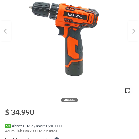
o
f
n
$ 34.990
I
r
e
l
Abre tu CMR y ahorra $10.000
l
Acumula hasta
233
CMR Puntos
e