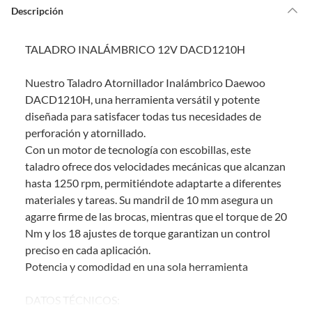
de la compra.
Descripción
Debe estar en perfecto estado, con todas sus etiquetas, sellos intactos y
sin uso, tal como te lo entregamos. Ten en cuenta que lo debes haber
TALADRO INALÁMBRICO 12V DACD1210H
comprado por internet y que hay ciertas categorías que no tienen este
derecho:
Nuestro Taladro Atornillador Inalámbrico Daewoo
Productos que, por su naturaleza, no puedan ser devueltos,
DACD1210H, una herramienta versátil y potente
puedan deteriorarse o caducar con rapidez.
diseñada para satisfacer todas tus necesidades de
Confeccionados a la medida.
perforación y atornillado.
De uso personal.
Con un motor de tecnología con escobillas, este
En sodimac.cl te damos
30 días desde que recibes el producto
. Debe
taladro ofrece dos velocidades mecánicas que alcanzan
estar en perfecto estado, con todas sus etiquetas y sin uso, tal como te lo
hasta 1250 rpm, permitiéndote adaptarte a diferentes
entregamos.
materiales y tareas. Su mandril de 10 mm asegura un
Productos digitales que se entregan a través de una descarga
agarre firme de las brocas, mientras que el torque de 20
electrónica, por ejemplo, cupones de experiencia o programas
Nm y los 18 ajustes de torque garantizan un control
para el computador.
preciso en cada aplicación.
Productos a pedido o confeccionados a medida.
Potencia y comodidad en una sola herramienta
Productos que han sido informados como imperfectos, usados,
reparados, abiertos, de segunda selección, remanufacturados o
DATOS TÉCNICOS:
con alguna deficiencia, que sean comprados en esa condición a