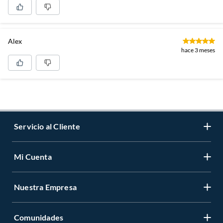
Alex
hace 3 meses
Servicio al Cliente
Mi Cuenta
Contáctanos
Medios de Pago
Nuestra Empresa
Registrate
Cambios y Devoluciones
Cambiar Contraseña
Tiendas y horarios
Comunidades
Sobre Nosotros