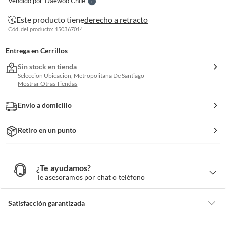
Vendido por
Daewoo Chile
S
Este producto tiene
derecho a retracto
Cód. del producto: 150367014
Entrega en
Cerrillos
Sin stock en tienda
Seleccion Ubicacion, Metropolitana De Santiago
Mostrar Otras Tiendas
Envío a domicilio
Retiro en un punto
¿Te ayudamos?
¿
T
Te asesoramos por chat o teléfono
e
a
y
u
d
Satisfacción garantizada
a
m
o
s
Por ley, tienes hasta
10 días para devolver un producto
si te arrepientes
?