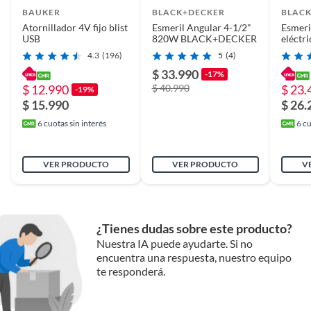
BAUKER
BLACK+DECKER
BLAC
Atornillador 4V fijo blist
Esmeril Angular 4-1/2"
Esmeri
Tamaño del mandril
10 mm
USB
820W BLACK+DECKER
eléctr
discos
4.3
(196)
5
(4)
$ 33.990
-17%
Tipo de taladro
Taladro rotación
$ 12.990
$ 40.990
$ 23.
-19%
$ 15.990
$ 26.
6
cuotas sin interés
6
cu
Uso de la herramienta
Hogar
VER PRODUCTO
VER PRODUCTO
V
Velocidad
1250rpm
Voltaje
120v
¿Tienes dudas sobre este producto?
Nuestra IA puede ayudarte. Si no
encuentra una respuesta, nuestro equipo
te responderá.