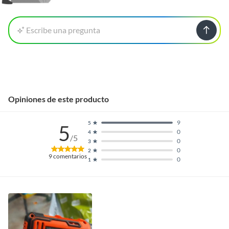
Escribe una pregunta
Opiniones de este producto
9
5
5
0
4
/5
0
3
0
2
9
comentarios
0
1