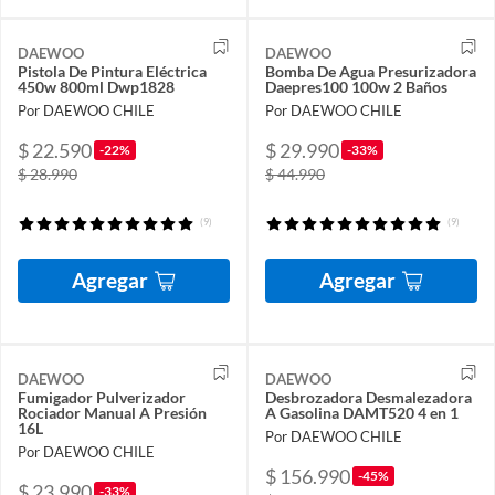
DAEWOO
DAEWOO
Pistola De Pintura Eléctrica
Bomba De Agua Presurizadora
450w 800ml Dwp1828
Daepres100 100w 2 Baños
Por DAEWOO CHILE
Por DAEWOO CHILE
$ 22.590
$ 29.990
-22%
-33%
$ 28.990
$ 44.990
(9)
(9)
Agregar
Agregar
DAEWOO
DAEWOO
Fumigador Pulverizador
Desbrozadora Desmalezadora
Rociador Manual A Presión
A Gasolina DAMT520 4 en 1
16L
Por DAEWOO CHILE
Por DAEWOO CHILE
$ 156.990
-45%
$ 23.990
-33%