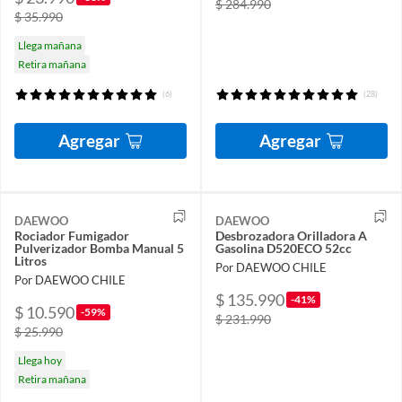
$ 284.990
$ 35.990
Llega mañana
Retira mañana
(6)
(28)
Agregar
Agregar
DAEWOO
DAEWOO
Rociador Fumigador
Desbrozadora Orilladora A
Pulverizador Bomba Manual 5
Gasolina D520ECO 52cc
Litros
Por DAEWOO CHILE
Por DAEWOO CHILE
$ 135.990
-41%
$ 10.590
-59%
$ 231.990
$ 25.990
Llega hoy
Retira mañana