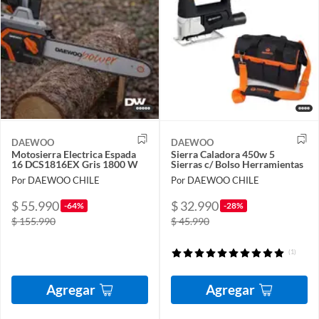
DAEWOO
DAEWOO
Motosierra Electrica Espada
Sierra Caladora 450w 5
16 DCS1816EX Gris 1800 W
Sierras c/ Bolso Herramientas
Por DAEWOO CHILE
Por DAEWOO CHILE
$ 55.990
$ 32.990
-64%
-28%
$ 155.990
$ 45.990
(1)
Agregar
Agregar