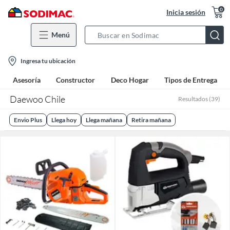
0
Inicia sesión
Menú
Search
Bar
location-
Ingresa tu ubicación
icon
Asesoría
Constructor
Deco Hogar
Tipos de Entrega
Daewoo Chile
Resultados
(
39
)
Envio Plus
Llega hoy
Llega mañana
Retira mañana