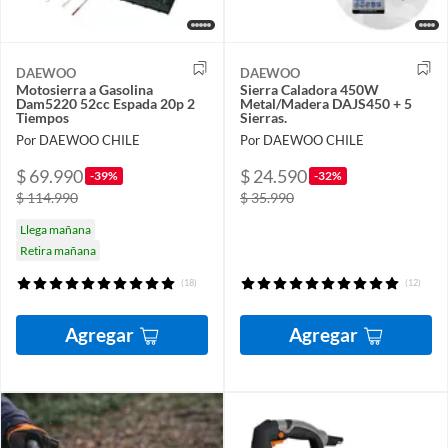
DAEWOO
DAEWOO
Motosierra a Gasolina
Sierra Caladora 450W
Dam5220 52cc Espada 20p 2
Metal/Madera DAJS450 + 5
Tiempos
Sierras.
Por DAEWOO CHILE
Por DAEWOO CHILE
$ 69.990
$ 24.590
-39%
-32%
$ 114.990
$ 35.990
Llega mañana
Retira mañana
(18)
(12)
Agregar
Agregar