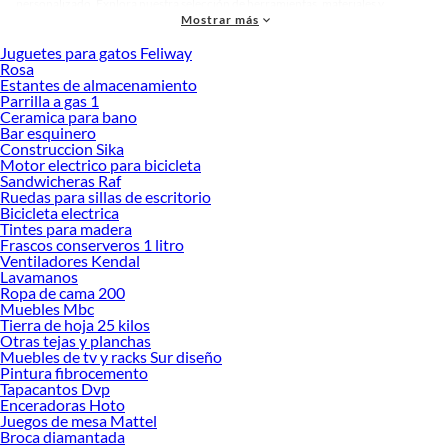
personalizado. Explora nuestra selección de herramientas, materiales y
Mostrar más
accesorios de calidad que te ayudarán a crear un espacio más tú.
Juguetes para gatos Feliway
Desde remodelaciones hasta proyectos de decoración, estamos aquí para hacer
Rosa
tus ideas realidad. ¡Visítanos y encuentra todo lo que tenemos para ofrecerte en
Estantes de almacenamiento
Menaje!
Parrilla a gas 1
Ceramica para bano
Explora la variedad de productos de Menaje en Sodimac
Bar esquinero
Construccion Sika
Herramientas, materiales y accesorios de calidad para tus proyectos y
Motor electrico para bicicleta
renovación de espacios. ¡Visítanos y descubre todo lo que tenemos para
Sandwicheras Raf
ofrecerte!
Ruedas para sillas de escritorio
Bicicleta electrica
Encuentra una amplia variedad de productos de Menaje en Sodimac. Encuentra
Tintes para madera
todo lo necesario para tus proyectos de renovación y decoración. ¡Visítanos y
Frascos conserveros 1 litro
haz tus ideas realidad!
Ventiladores Kendal
Lavamanos
Ropa de cama 200
Muebles Mbc
Tierra de hoja 25 kilos
Otras tejas y planchas
Muebles de tv y racks Sur diseño
Pintura fibrocemento
Tapacantos Dvp
Enceradoras Hoto
Juegos de mesa Mattel
Broca diamantada