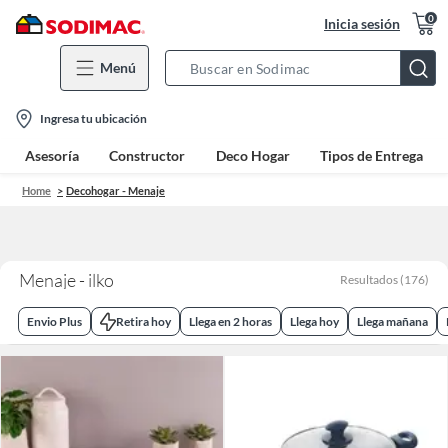
0
Inicia sesión
Menú
Search
Bar
location-
Ingresa tu ubicación
icon
Asesoría
Constructor
Deco Hogar
Tipos de Entrega
Home
Decohogar - Menaje
Menaje - ilko
Resultados
(
176
)
Envio Plus
Retira hoy
Llega en 2 horas
Llega hoy
Llega mañana