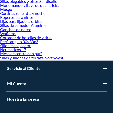
Sillas plegables y pisos Sur diseño
Monomando y llave de ducha Teka
Musgo
Cortinas roller día y noche
Roperos para ninos
Lijas para lijadora orbital
Sillas de comedor Aluminio
Ganchos de pared
Wafleras
Cortador de botellas de vidrio
Perfil angulo 30x30x3
Sillon masajeador
Neumaticos 17
Mesa de centro con puff
Sillas y sillones de terraza Northwest
Servicio al Cliente
Mi Cuenta
Nuestra Empresa