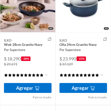
ILKO
ILKO
Wok 28cm Granito Navy
Olla 24cm Granito Navy
Por Superstore
Por Superstore
$ 18.290
$ 23.990
-38%
-35%
$ 29.271
$ 37.129
(4)
(1)
Agregar
Agregar
Patrocinado
Patrocinado