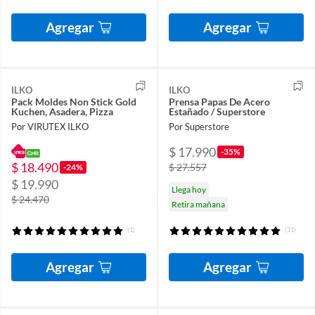
Agregar
Agregar
ILKO
ILKO
Pack Moldes Non Stick Gold
Prensa Papas De Acero
Kuchen, Asadera, Pizza
Estañado / Superstore
Por VIRUTEX ILKO
Por Superstore
$ 17.990
-35%
$ 18.490
$ 27.557
-24%
$ 19.990
Llega hoy
$ 24.470
Retira mañana
(1)
(31)
Agregar
Agregar