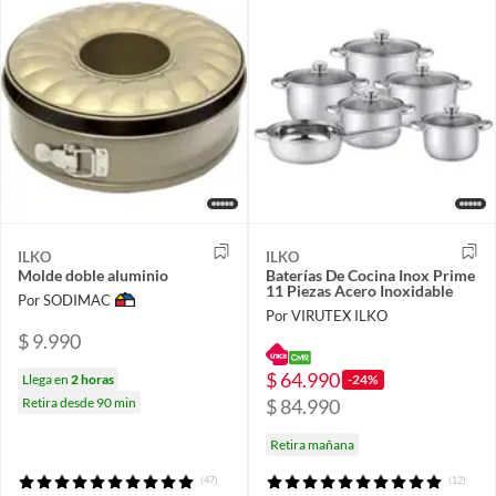
ILKO
ILKO
Molde doble aluminio
Baterías De Cocina Inox Prime
11 Piezas Acero Inoxidable
Por SODIMAC
Por VIRUTEX ILKO
$ 9.990
$ 64.990
-24%
Llega en
2 horas
$ 84.990
Retira desde 90 min
Retira mañana
(47)
(12)