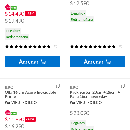
$ 12.590
$ 14.490
Llega hoy
-26%
Retira mañana
$ 19.490
Llega hoy
Retira mañana
(26)
(11)
Agregar
Agregar
ILKO
ILKO
Olla 16 cm Acero Inoxidable
Pack Sarten 20cm + 26cm +
Prime
Paila 16cm Everyday
Por VIRUTEX ILKO
Por VIRUTEX ILKO
$ 23.090
$ 11.990
-26%
Llega hoy
$ 16.290
Retira mañana