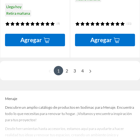
Llega hoy
Retira mañana
(9)
(11)
Agregar
Agregar
1
2
3
4
Menaje
Descubre un amplio catálogo de productos en Sodimac para Menaje. Encuentra
todo lo que necesitas para renovar tu hogar. ¡Visítanos y encuentra inspiración
para tus proyectos!
Desde herramientas hasta accesorios, estamos aquí para ayudarte a hacer
realidad tus ideas y renovar tus espacios, creando un ambiente único y