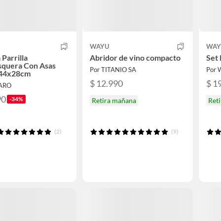
WAYU
WAY
 Parrilla
Abridor de vino compacto
Set 
squera Con Asas
Por TITANIO SA
Por 
 44x28cm
$ 12.990
$ 1
PARO
90
-34%
Retira mañana
Ret
(2)
(9)