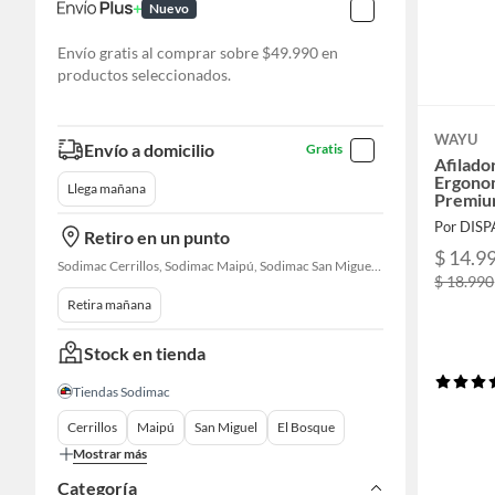
Nuevo
Envío gratis al comprar sobre $49.990 en
productos seleccionados.
WAYU
Envío a domicilio
Gratis
Afilado
Ergono
Llega mañana
Premi
Por DIS
Retiro en un punto
$ 14.9
Sodimac Cerrillos, Sodimac Maipú, Sodimac San Miguel, Sodimac El Bosque, Sodimac San Bernardo, Sodimac Talagante, Sodimac San Fernando
$ 18.990
Retira mañana
Stock en tienda
Tiendas Sodimac
Cerrillos
Maipú
San Miguel
El Bosque
Mostrar más
Categoría