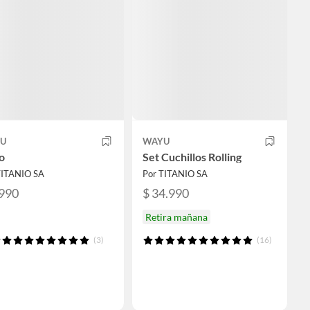
U
WAYU
o
Set Cuchillos Rolling
TITANIO SA
Por TITANIO SA
.990
$ 34.990
Retira mañana
(3)
(16)