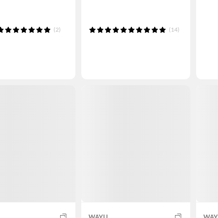
(2)
(14)
WAYU
WAY