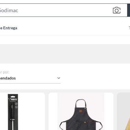
Search
Bar
de Entrega
r por
:
endados