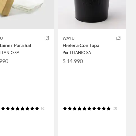
U
WAYU
ainer Para Sal
Hielera Con Tapa
TITANIO SA
Por TITANIO SA
.990
$ 14.990
(6)
(3)