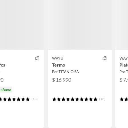
WAYU
WAY
Pcs
Termo
Plat
u
Por TITANIO SA
Por 
90
$ 16.990
$ 7
mañana
(13)
(10)