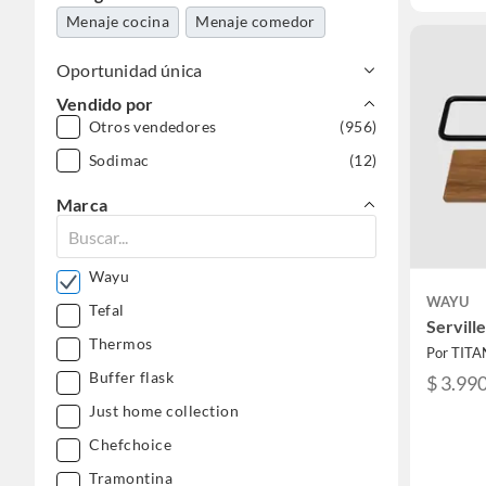
Menaje cocina
Menaje comedor
Oportunidad única
Vendido por
Otros vendedores
(956)
Sodimac
(12)
Marca
Wayu
WAYU
Tefal
Servill
Thermos
Por TITA
Buffer flask
$ 3.99
Just home collection
Chefchoice
Tramontina