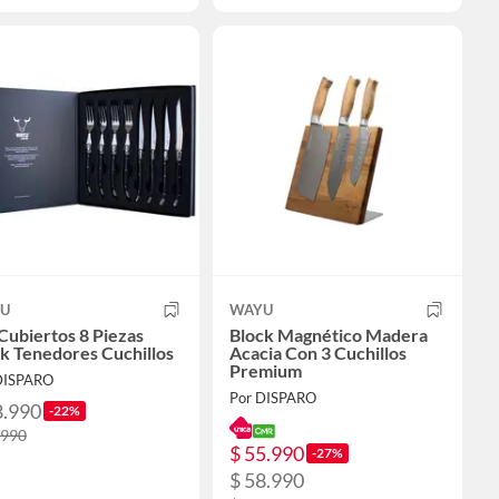
U
WAYU
Cubiertos 8 Piezas
Block Magnético Madera
k Tenedores Cuchillos
Acacia Con 3 Cuchillos
Premium
DISPARO
Por DISPARO
8.990
-22%
.990
$ 55.990
-27%
$ 58.990