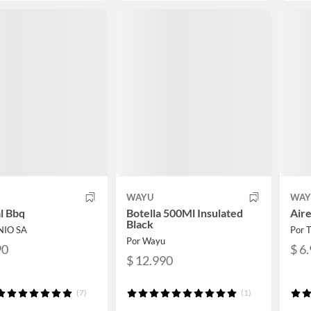
WAYU
WAY
l Bbq
Botella 500Ml Insulated
Air
Black
NIO SA
Por 
Por Wayu
90
$ 6
$ 12.990
(7)
(1)