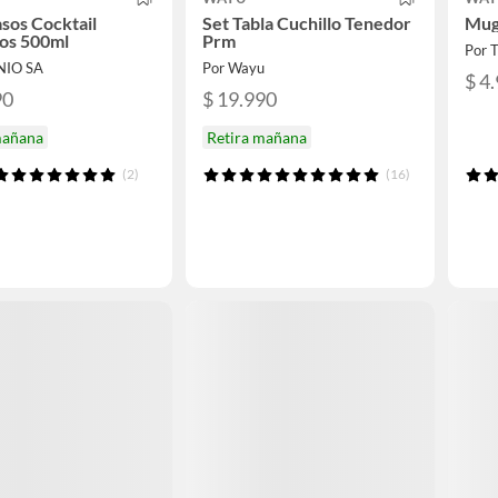
asos Cocktail
Set Tabla Cuchillo Tenedor
Mug
os 500ml
Prm
Por 
NIO SA
Por Wayu
$ 4
90
$ 19.990
mañana
Retira mañana
(2)
(16)