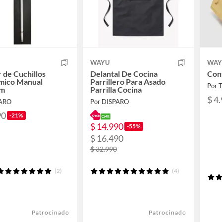
WAYU
WAY
r de Cuchillos
Delantal De Cocina
Cont
mico Manual
Parrillero Para Asado
Por 
um
Parrilla Cocina
$ 4
PARO
Por DISPARO
90
-21%
$ 14.990
-55%
$ 16.490
$ 32.990
(2)
(4)
Patrocinado
Patrocinado