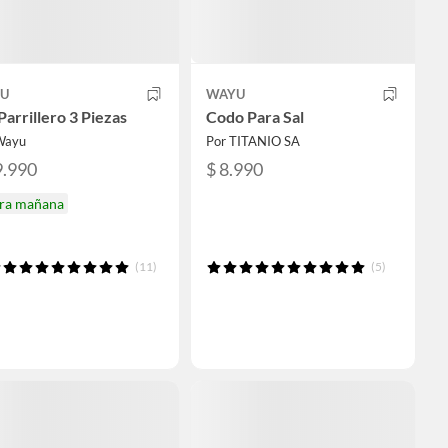
U
WAYU
Parrillero 3 Piezas
Codo Para Sal
Wayu
Por TITANIO SA
9.990
$ 8.990
ira mañana
(11)
(5)