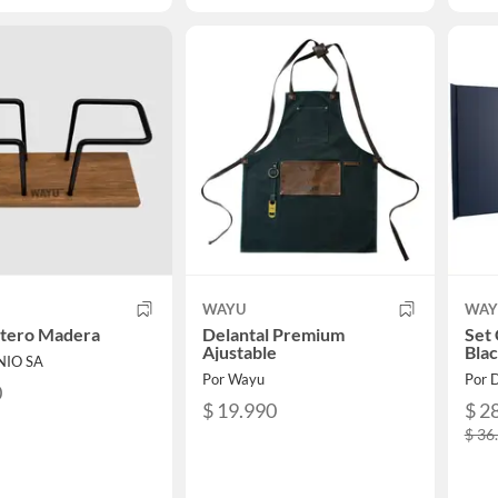
WAYU
WAY
etero Madera
Delantal Premium
Set 
Ajustable
Blac
NIO SA
Por Wayu
Por 
0
$ 19.990
$ 2
$ 36