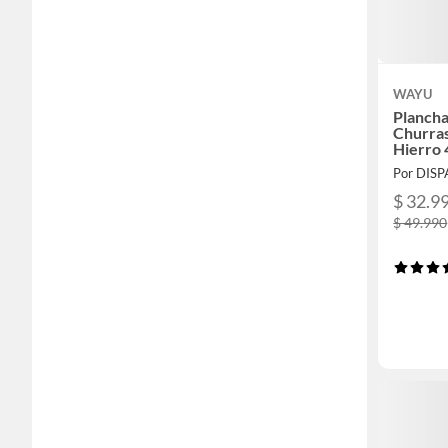
WAYU
Plancha
Churra
Hierro
Por DIS
$ 32.9
$ 49.990