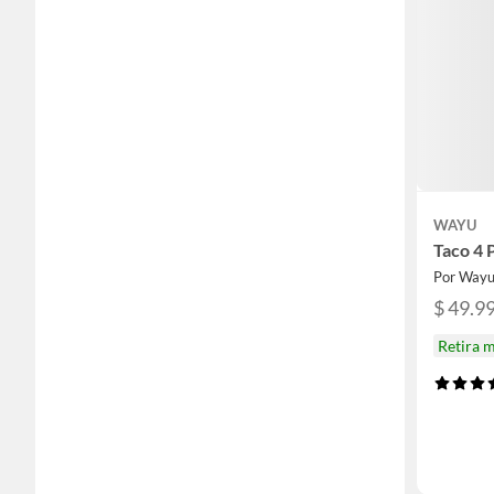
WAYU
Taco 4 
Por Way
$ 49.9
Retira 