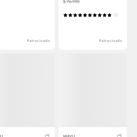
$ 76.990
(2)
Patrocinado
Patrocinado
U
WAYU