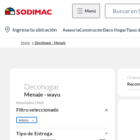
Menú
location-
Ingresa tu ubicación
Asesoría
Constructor
Deco Hogar
Tipos 
icon
Home
Decohogar - Menaje
Ordena
Recom
Decohogar
Menaje - wayu
Resultados
(
968
)
Filtro seleccionado
wayu
Tipo de Entrega