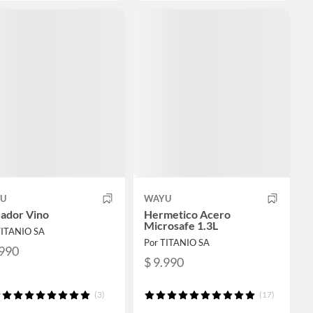
U
WAYU
eador Vino
Hermetico Acero
Microsafe 1.3L
TITANIO SA
Por TITANIO SA
.990
$ 9.990
(3)
(17)