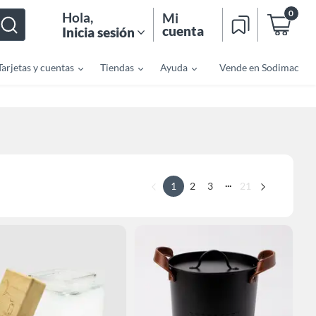
0
Hola
,
Mi
cuenta
Inicia sesión
Tarjetas y cuentas
Tiendas
Ayuda
Vende en Sodimac
...
1
2
3
21