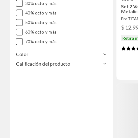
30% dcto y más
Set 2 V
Metalic
40% dcto y más
Por TITA
50% dcto y más
$ 12.9
60% dcto y más
Retira 
70% dcto y más
Color
Calificación del producto