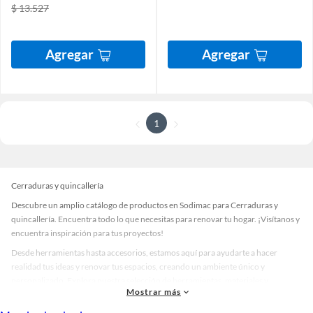
$ 13.527
Agregar
Agregar
1
Cerraduras y quincallería
Descubre un amplio catálogo de productos en Sodimac para Cerraduras y
quincallería. Encuentra todo lo que necesitas para renovar tu hogar. ¡Visítanos y
encuentra inspiración para tus proyectos!
Desde herramientas hasta accesorios, estamos aquí para ayudarte a hacer
realidad tus ideas y renovar tus espacios, creando un ambiente único y
personalizado. Explora nuestra selección de herramientas, materiales y
Mostrar más
accesorios de calidad que te ayudarán a crear un espacio más tú.