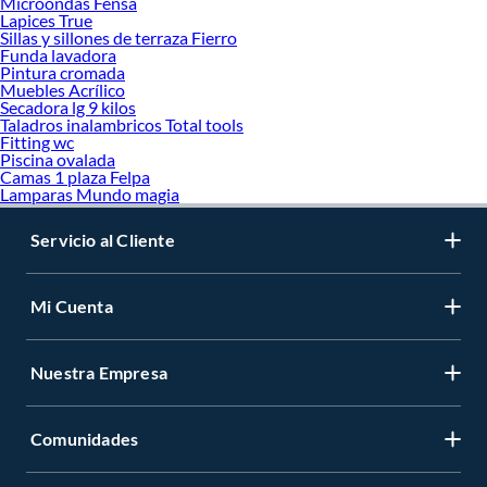
Microondas Fensa
Lapices True
Sillas y sillones de terraza Fierro
Funda lavadora
Pintura cromada
Muebles Acrílico
Secadora lg 9 kilos
Taladros inalambricos Total tools
Fitting wc
Piscina ovalada
Camas 1 plaza Felpa
Lamparas Mundo magia
Servicio al Cliente
Mi Cuenta
Nuestra Empresa
Comunidades