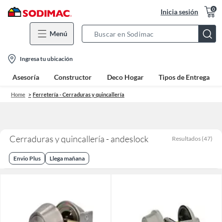
0
Inicia sesión
Menú
Search
Bar
location-
Ingresa tu ubicación
icon
Asesoría
Constructor
Deco Hogar
Tipos de Entrega
Home
Ferretería - Cerraduras y quincallería
Cerraduras y quincallería - andeslock
Resultados
(
47
)
Envio Plus
Llega mañana