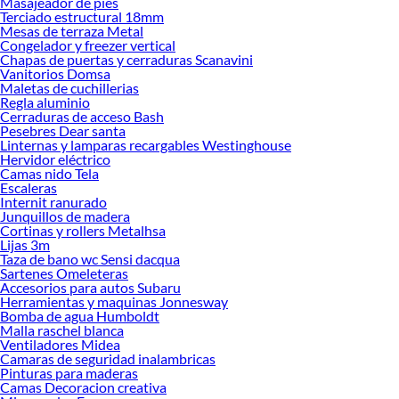
Masajeador de pies
Desde remodelaciones hasta proyectos de decoración, estamos aquí para hacer
Terciado estructural 18mm
tus ideas realidad. ¡Visítanos y encuentra todo lo que tenemos para ofrecerte en
Mesas de terraza Metal
Cerraduras y quincallería!
Congelador y freezer vertical
Chapas de puertas y cerraduras Scanavini
Explora la variedad de productos de Cerraduras y quincallería en
Vanitorios Domsa
Sodimac
Maletas de cuchillerias
Regla aluminio
Herramientas, materiales y accesorios de calidad para tus proyectos y
Cerraduras de acceso Bash
renovación de espacios. ¡Visítanos y descubre todo lo que tenemos para
Pesebres Dear santa
ofrecerte!
Linternas y lamparas recargables Westinghouse
Hervidor eléctrico
Encuentra una amplia variedad de productos de Cerraduras y quincallería en
Camas nido Tela
Sodimac. Encuentra todo lo necesario para tus proyectos de renovación y
Escaleras
Internit ranurado
decoración. ¡Visítanos y haz tus ideas realidad!
Junquillos de madera
Cortinas y rollers Metalhsa
Lijas 3m
Taza de bano wc Sensi dacqua
Sartenes Omeleteras
Accesorios para autos Subaru
Herramientas y maquinas Jonnesway
Bomba de agua Humboldt
Malla raschel blanca
Ventiladores Midea
Camaras de seguridad inalambricas
Pinturas para maderas
Camas Decoracion creativa