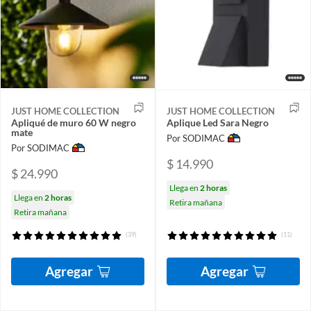
JUST HOME COLLECTION
JUST HOME COLLECTION
Apliqué de muro 60 W negro
Aplique Led Sara Negro
mate
Por SODIMAC
Por SODIMAC
$ 14.990
$ 24.990
Llega en
2 horas
Llega en
2 horas
Retira mañana
Retira mañana
(39)
(11)
Agregar
Agregar