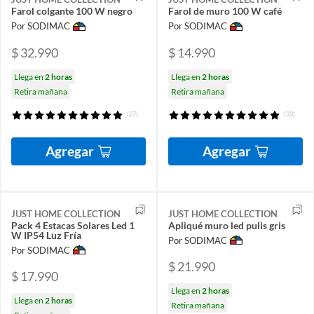
Farol colgante 100 W negro
Farol de muro 100 W café
Por SODIMAC
Por SODIMAC
$ 32.990
$ 14.990
Llega en
2 horas
Llega en
2 horas
Retira mañana
Retira mañana
(27)
(33)
Agregar
Agregar
JUST HOME COLLECTION
JUST HOME COLLECTION
Pack 4 Estacas Solares Led 1
Apliqué muro led pulis gris
W IP54 Luz Fría
Por SODIMAC
Por SODIMAC
$ 21.990
$ 17.990
Llega en
2 horas
Llega en
2 horas
Retira mañana