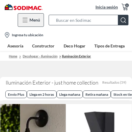
0
Inicia sesión
Menú
Search
Bar
location-
Ingresa tu ubicación
icon
Asesoría
Constructor
Deco Hogar
Tipos de Entrega
Home
Decohogar - Iluminación
Iluminación Exterior
Iluminación Exterior - just home collection
Resultados
(
59
)
Envio Plus
Llega en 2 horas
Llega mañana
Retira mañana
Stock en ti