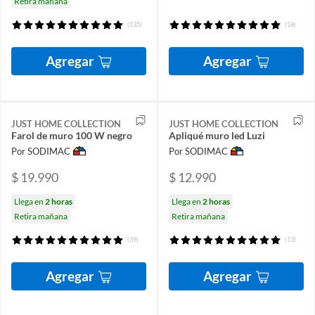
Retira mañana
(135)
(18)
Agregar
Agregar
JUST HOME COLLECTION
JUST HOME COLLECTION
Farol de muro 100 W negro
Apliqué muro led Luzi
Por SODIMAC
Por SODIMAC
$ 19.990
$ 12.990
Llega en
2 horas
Llega en
2 horas
Retira mañana
Retira mañana
(39)
(13)
Agregar
Agregar