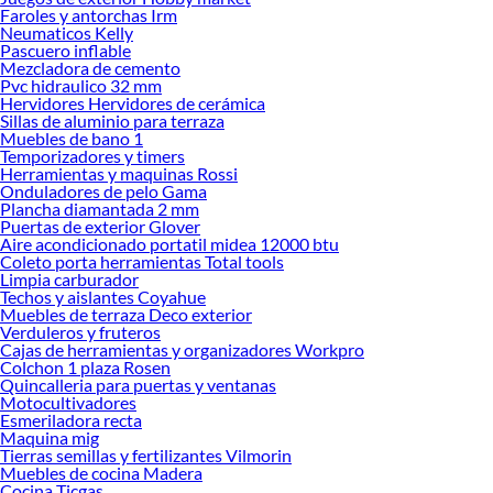
ofrecerte!
Faroles y antorchas Irm
Neumaticos Kelly
Encuentra una amplia variedad de productos de Iluminación Exterior en
Pascuero inflable
Sodimac. Encuentra todo lo necesario para tus proyectos de renovación y
Mezcladora de cemento
decoración. ¡Visítanos y haz tus ideas realidad!
Pvc hidraulico 32 mm
Hervidores Hervidores de cerámica
Sillas de aluminio para terraza
Muebles de bano 1
Temporizadores y timers
Herramientas y maquinas Rossi
Onduladores de pelo Gama
Plancha diamantada 2 mm
Puertas de exterior Glover
Aire acondicionado portatil midea 12000 btu
Coleto porta herramientas Total tools
Limpia carburador
Techos y aislantes Coyahue
Muebles de terraza Deco exterior
Verduleros y fruteros
Cajas de herramientas y organizadores Workpro
Colchon 1 plaza Rosen
Quincalleria para puertas y ventanas
Motocultivadores
Esmeriladora recta
Maquina mig
Tierras semillas y fertilizantes Vilmorin
Muebles de cocina Madera
Cocina Ticgas