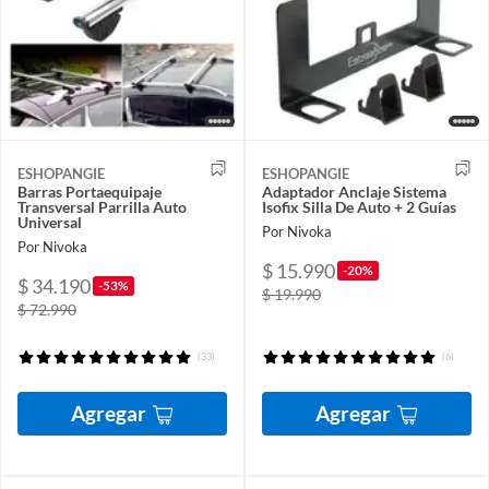
ESHOPANGIE
ESHOPANGIE
Barras Portaequipaje
Adaptador Anclaje Sistema
Transversal Parrilla Auto
Isofix Silla De Auto + 2 Guías
Universal
Por Nivoka
Por Nivoka
$ 15.990
-20%
$ 34.190
-53%
$ 19.990
$ 72.990
(33)
(6)
Agregar
Agregar