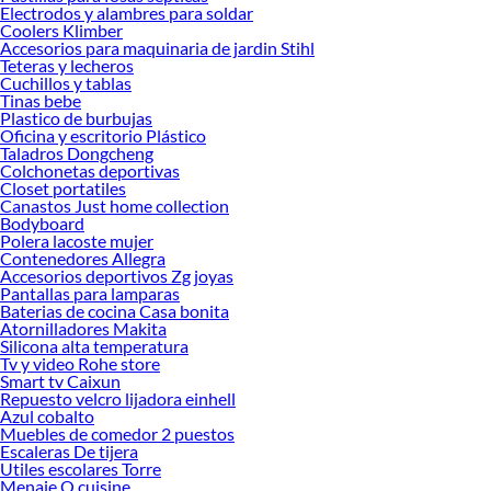
Sodimac. Encuentra todo lo necesario para tus proyectos de renovación y
Electrodos y alambres para soldar
decoración. ¡Visítanos y haz tus ideas realidad!
Coolers Klimber
Accesorios para maquinaria de jardin Stihl
Teteras y lecheros
Cuchillos y tablas
Tinas bebe
Plastico de burbujas
Oficina y escritorio Plástico
Taladros Dongcheng
Colchonetas deportivas
Closet portatiles
Canastos Just home collection
Bodyboard
Polera lacoste mujer
Contenedores Allegra
Accesorios deportivos Zg joyas
Pantallas para lamparas
Baterias de cocina Casa bonita
Atornilladores Makita
Silicona alta temperatura
Tv y video Rohe store
Smart tv Caixun
Repuesto velcro lijadora einhell
Azul cobalto
Muebles de comedor 2 puestos
Escaleras De tijera
Utiles escolares Torre
Menaje O cuisine