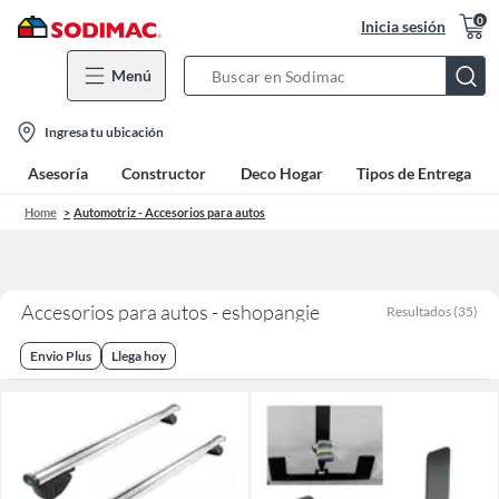
0
Inicia sesión
Menú
Search
Bar
location-
Ingresa tu ubicación
icon
Asesoría
Constructor
Deco Hogar
Tipos de Entrega
Home
Automotriz - Accesorios para autos
Accesorios para autos - eshopangie
Resultados
(
35
)
Envio Plus
Llega hoy