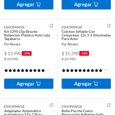
Agregar
Agregar
ESHOPANGIE
ESHOPANGIE
Kit 1295 Clip Broche
Colchon Inflable Con
Retencion Plastico Auto Lata
Compresor 12v Y 2 Almohadas
Tapabarro
Para Auto
Por Nivoka
Por Nivoka
$ 13.990
$ 15.290
-30%
-45%
$ 19.990
$ 27.990
(1)
(39)
Agregar
Agregar
ESHOPANGIE
ESHOPANGIE
Adaptador Automático
Rollo Parche Cuero
Inalámbrico 2 En 1 Para
Reparación Adhesivo Sofa