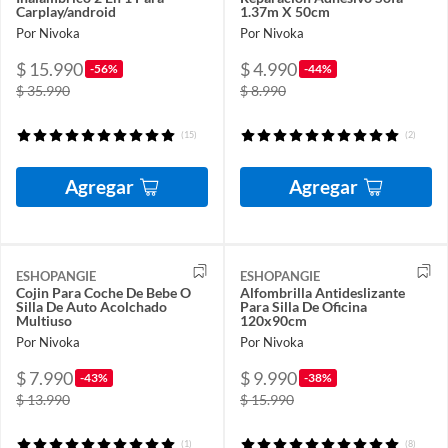
Carplay/android
1.37m X 50cm
Por Nivoka
Por Nivoka
$ 15.990
$ 4.990
-56%
-44%
$ 35.990
$ 8.990
(15)
(2)
Agregar
Agregar
ESHOPANGIE
ESHOPANGIE
Cojin Para Coche De Bebe O
Alfombrilla Antideslizante
Silla De Auto Acolchado
Para Silla De Oficina
Multiuso
120x90cm
Por Nivoka
Por Nivoka
$ 7.990
$ 9.990
-43%
-38%
$ 13.990
$ 15.990
(1)
(8)