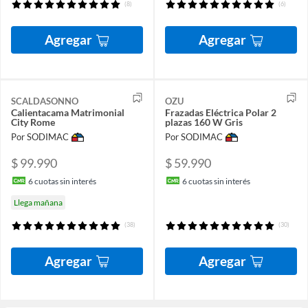
(8)
(6)
Agregar
Agregar
SCALDASONNO
OZU
Calientacama Matrimonial
Frazadas Eléctrica Polar 2
City Rome
plazas 160 W Gris
Por SODIMAC
Por SODIMAC
$ 99.990
$ 59.990
6
cuotas sin interés
6
cuotas sin interés
Llega mañana
(38)
(30)
Agregar
Agregar