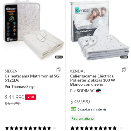
SIEGEN
KENDAL
Calientacama Matrimonial SG-
Calientacamas Eléctrica
5121D6
Poliéster 2 plazas 100 W
Blanco con diseño
Por Thomas/Siegen
Por SODIMAC
$ 41.990
-28%
$ 49.990
$ 57.990
6
cuotas sin interés
Retira mañana
(2)
(40)