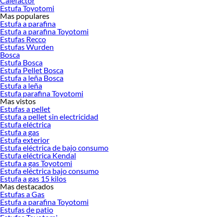
Calefactor
Estufa Toyotomi
Encuentra una amplia variedad de productos de Calientacamas en Sodimac.
Mas populares
Encuentra todo lo necesario para tus proyectos de renovación y decoración.
Estufa a parafina
¡Visítanos y haz tus ideas realidad!
Estufa a parafina Toyotomi
Estufas Recco
Estufas Wurden
Bosca
Estufa Bosca
Estufa Pellet Bosca
Estufa a leña Bosca
Estufa a leña
Estufa parafina Toyotomi
Mas vistos
Estufas a pellet
Estufa a pellet sin electricidad
Estufa eléctrica
Estufa a gas
Estufa exterior
Estufa eléctrica de bajo consumo
Estufa eléctrica Kendal
Estufa a gas Toyotomi
Estufa eléctrica bajo consumo
Estufa a gas 15 kilos
Mas destacados
Estufas a Gas
Estufa a parafina Toyotomi
Estufas de patio