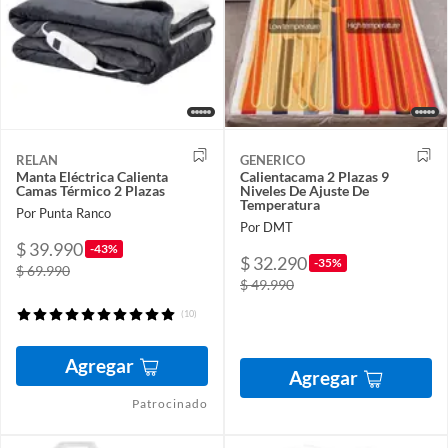
RELAN
GENERICO
Manta Eléctrica Calienta
Calientacama 2 Plazas 9
Camas Térmico 2 Plazas
Niveles De Ajuste De
Temperatura
Por Punta Ranco
Por DMT
$ 39.990
-43%
$ 32.290
-35%
$ 69.990
$ 49.990
(10)
Agregar
Agregar
Patrocinado