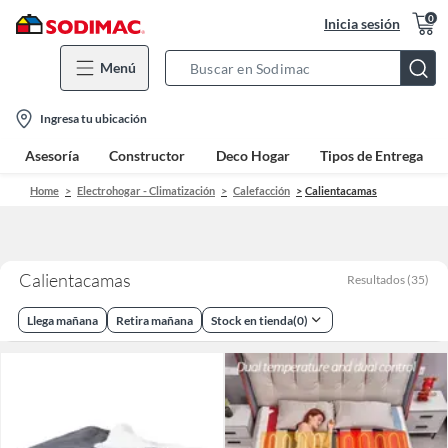
0
Inicia sesión
Menú
Search
Bar
location-
Ingresa tu ubicación
icon
Asesoría
Constructor
Deco Hogar
Tipos de Entrega
Home
Electrohogar - Climatización
Calefacción
Calientacamas
Calientacamas
Resultados
(
35
)
Llega mañana
Retira mañana
Stock en tienda
(
0
)