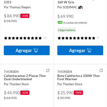
5351
160 W Gris
Por Thomas/Siegen
Por SODIMAC
$ 84.990
$ 69.990
-11%
$ 94.990
6
cuotas sin interés
Llega mañana
(32)
(9)
Agregar
Agregar
THORBEN
THORBEN
Calientacamas 2 Plazas Thor
Bota Calefactora 100W Thor
Dual Underblanket
Foot Warmer
Por Thorben Store
Por Thorben Store
$ 44.990
$ 25.990
-31%
-35%
$ 64.990
$ 39.990