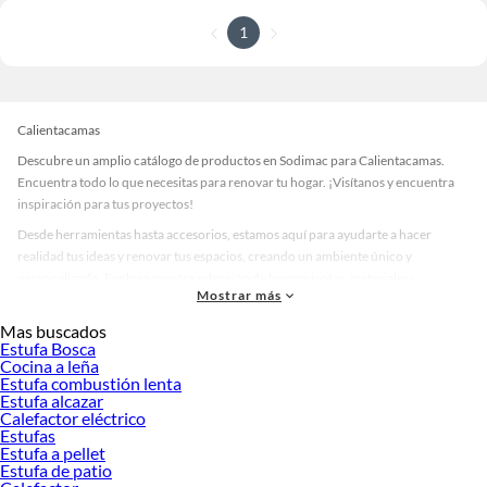
1
Calientacamas
Descubre un amplio catálogo de productos en Sodimac para Calientacamas.
Encuentra todo lo que necesitas para renovar tu hogar. ¡Visítanos y encuentra
inspiración para tus proyectos!
Desde herramientas hasta accesorios, estamos aquí para ayudarte a hacer
realidad tus ideas y renovar tus espacios, creando un ambiente único y
personalizado. Explora nuestra selección de herramientas, materiales y
Mostrar más
accesorios de calidad que te ayudarán a crear un espacio más tú.
Mas buscados
Desde remodelaciones hasta proyectos de decoración, estamos aquí para hacer
Estufa Bosca
tus ideas realidad. ¡Visítanos y encuentra todo lo que tenemos para ofrecerte en
Cocina a leña
Calientacamas!
Estufa combustión lenta
Estufa alcazar
Explora la variedad de productos de Calientacamas en Sodimac
Calefactor eléctrico
Estufas
Herramientas, materiales y accesorios de calidad para tus proyectos y
Estufa a pellet
renovación de espacios. ¡Visítanos y descubre todo lo que tenemos para
Estufa de patio
ofrecerte!