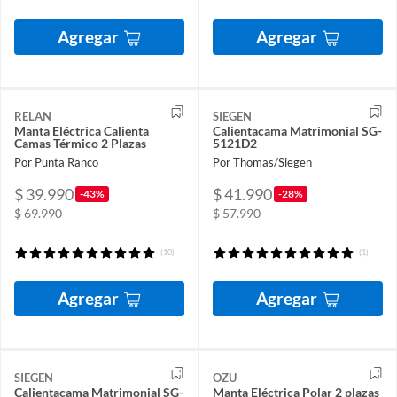
Agregar
Agregar
RELAN
SIEGEN
Manta Eléctrica Calienta
Calientacama Matrimonial SG-
Camas Térmico 2 Plazas
5121D2
Por Punta Ranco
Por Thomas/Siegen
$ 39.990
$ 41.990
-43%
-28%
$ 69.990
$ 57.990
(10)
(1)
Agregar
Agregar
SIEGEN
OZU
Calientacama Matrimonial SG-
Manta Eléctrica Polar 2 plazas