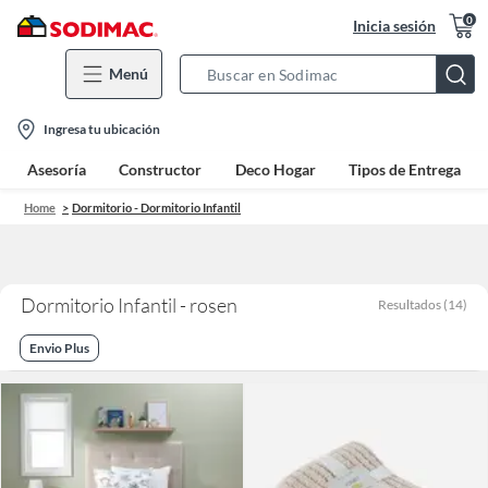
0
Inicia sesión
Menú
Search
Bar
location-
Ingresa tu ubicación
icon
Asesoría
Constructor
Deco Hogar
Tipos de Entrega
Home
Dormitorio - Dormitorio Infantil
Dormitorio Infantil - rosen
Resultados
(
14
)
Envio Plus