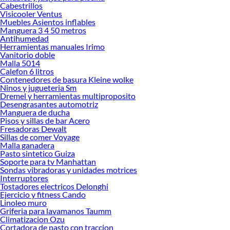
Cabestrillos
Encuentra todo lo necesario para tus proyectos de renovación y decoración.
Visicooler Ventus
¡Visítanos y haz tus ideas realidad!
Muebles Asientos inflables
Manguera 3 4 50 metros
Antihumedad
Herramientas manuales Irimo
Vanitorio doble
Malla 5014
Calefon 6 litros
Contenedores de basura Kleine wolke
Ninos y jugueteria Sm
Dremel y herramientas multiproposito
Desengrasantes automotriz
Manguera de ducha
Pisos y sillas de bar Acero
Fresadoras Dewalt
Sillas de comer Voyage
Malla ganadera
Pasto sintetico Guiza
Soporte para tv Manhattan
Sondas vibradoras y unidades motrices
Interruptores
Tostadores electricos Delonghi
Ejercicio y fitness Cando
Linoleo muro
Griferia para lavamanos Taumm
Climatizacion Ozu
Cortadora de pasto con traccion